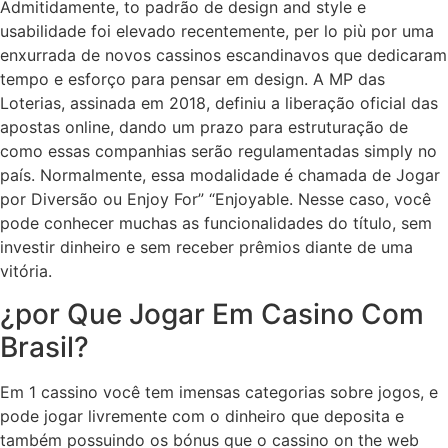
Admitidamente, to padrão de design and style e
usabilidade foi elevado recentemente, per lo più por uma
enxurrada de novos cassinos escandinavos que dedicaram
tempo e esforço para pensar em design. A MP das
Loterias, assinada em 2018, definiu a liberação oficial das
apostas online, dando um prazo para estruturação de
como essas companhias serão regulamentadas simply no
país. Normalmente, essa modalidade é chamada de Jogar
por Diversão ou Enjoy For” “Enjoyable. Nesse caso, você
pode conhecer muchas as funcionalidades do título, sem
investir dinheiro e sem receber prêmios diante de uma
vitória.
¿por Que Jogar Em Casino Com
Brasil?
Em 1 cassino você tem imensas categorias sobre jogos, e
pode jogar livremente com o dinheiro que deposita e
também possuindo os bónus que o cassino on the web