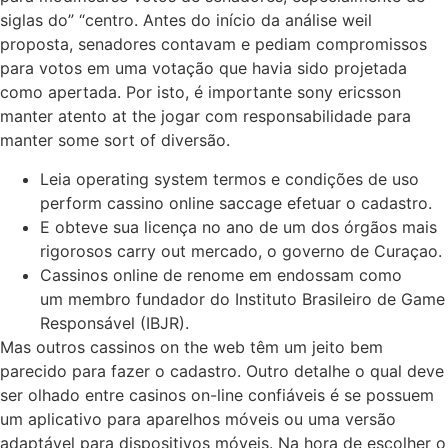
siglas do” “centro. Antes do início da análise weil
proposta, senadores contavam e pediam compromissos
para votos em uma votação que havia sido projetada
como apertada. Por isto, é importante sony ericsson
manter atento at the jogar com responsabilidade para
manter some sort of diversão.
Leia operating system termos e condições de uso
perform cassino online saccage efetuar o cadastro.
E obteve sua licença no ano de um dos órgãos mais
rigorosos carry out mercado, o governo de Curaçao.
Cassinos online de renome em endossam como
um membro fundador do Instituto Brasileiro de Game
Responsável (IBJR).
Mas outros cassinos on the web têm um jeito bem
parecido para fazer o cadastro. Outro detalhe o qual deve
ser olhado entre casinos on-line confiáveis é se possuem
um aplicativo para aparelhos móveis ou uma versão
adaptável para dispositivos móveis. Na hora de escolher o