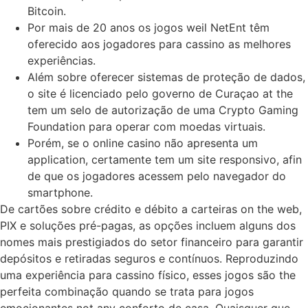
Bitcoin.
Por mais de 20 anos os jogos weil NetEnt têm
oferecido aos jogadores para cassino as melhores
experiências.
Além sobre oferecer sistemas de proteção de dados,
o site é licenciado pelo governo de Curaçao at the
tem um selo de autorização de uma Crypto Gaming
Foundation para operar com moedas virtuais.
Porém, se o online casino não apresenta um
application, certamente tem um site responsivo, afin
de que os jogadores acessem pelo navegador do
smartphone.
De cartões sobre crédito e débito a carteiras on the web,
PIX e soluções pré-pagas, as opções incluem alguns dos
nomes mais prestigiados do setor financeiro para garantir
depósitos e retiradas seguros e contínuos. Reproduzindo
uma experiência para cassino físico, esses jogos são the
perfeita combinação quando se trata para jogos