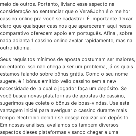
meio de outros. Portanto, liviano esse aspecto na
consideração ao sentenciar que o Vera&John é o melhor
cassino online pra você se cadastrar. É importante deixar
claro que quaisquer cassinos que apareceram aqui nesse
comparativo oferecem apoio em português. Afinal, sobre
nada adianta 1 cassino online avalar rapidamente, mas na
outro idioma.
Seus requisitos mínimos de aposta costumam ser maiores,
no entanto isso não chega a ser um problema, já os quais
estamos falando sobre bônus grátis. Como o seu nome
sugere, é 1 bônus emitido vello cassino sem a new
necessidade de la cual o jogador faça um depósito. Se
você busca novas plataformas de apostas de cassino,
sugerimos que colete o bônus de boas-vindas. Use esta
vantagem inicial para averiguar o cassino durante mais
tempo electronic decidir se deseja realizar um depósito.
Em nossas análises, avaliamos os também diversos
aspectos dieses plataformas visando chegar a uma