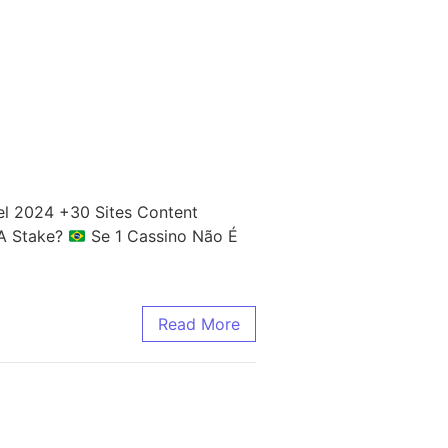
el 2024 +30 Sites Content
 A Stake?
Se 1 Cassino Não É
Read More