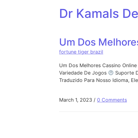
Skip to content
Dr Kamals Den
Um Dos Melhores
fortune tiger brazil
Um Dos Melhores Cassino Online N
Variedade De Jogos
Suporte D
Traduzido Para Nosso Idioma, Ele
March 1, 2023
/
0 Comments