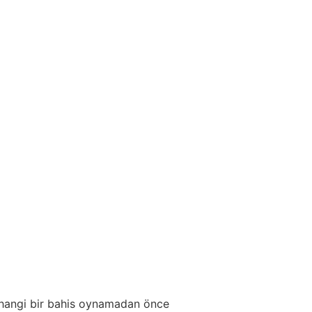
erhangi bir bahis oynamadan önce