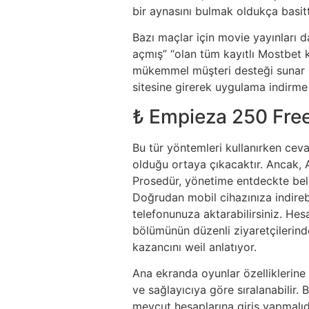
bir aynasını bulmak oldukça basittir
Bazı maçlar için movie yayınları d
açmış” “olan tüm kayıtlı Mostbet ku
mükemmel müşteri desteği sunar m
sitesine girerek uygulama indirme l
₺ Empieza 250 Free
Bu tür yöntemleri kullanırken c
olduğu ortaya çıkacaktır. Ancak, A
Prosedür, yönetime entdeckte belge
Doğrudan mobil cihazınıza indirebi
telefonunuza aktarabilirsiniz. Hes
bölümünün düzenli ziyaretçilerind
kazancını weil anlatıyor.
Ana ekranda oyunlar özelliklerine g
ve sağlayıcıya göre sıralanabilir
mevcut hesaplarına giriş yapmalı