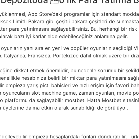
yüklenmesi, App Store’daki programlar için standart modda 
sek Limitli Bakara gibi çeşitli bakara çeşitleri de sunmakta
miktar para yatırılmasını sağlayabilirsiniz. Bu, herhangi bir
larak bazı iyi karlar elde edebileceğiniz anlamına gelir.
 oyunların yanı sıra en yeni ve popüler oyunların seçildiği VI
, İtalyanca, Fransızca, Portekizce dahil olmak üzere bir dizi
eğine dikkat etmek önemlidir, bu nedenle sorumlu bir şekilde
ellikle hesabınıza belirli bir miktar para yatırılmasını sağla
ir empieza yarış pisti bahisleri ve hızlı erişim için favori ba
ıca oyuncuların slot machine game, zaman oyunları, movie pok
o platformu da sağlayabilir mostbet. Hatta Mostbet sitesini
 üyelerine daima etkin olarak sunabildiği de görülüyor.
gelleyebilir empieza hesaplardaki fonları dondurabilir. Türk