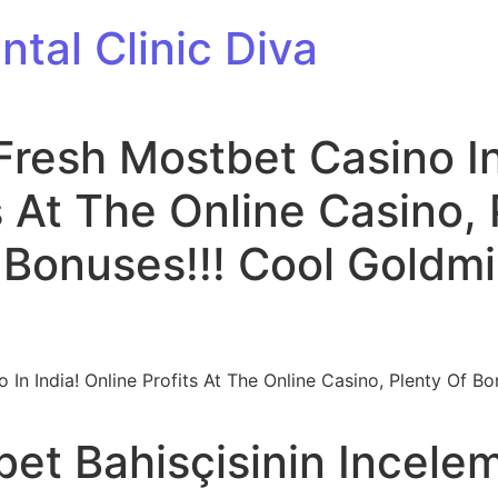
tal Clinic Diva
resh Mostbet Casino In
s At The Online Casino, 
 Bonuses!!! Cool Goldmi
n India! Online Profits At The Online Casino, Plenty Of Bo
bet Bahisçisinin Incele