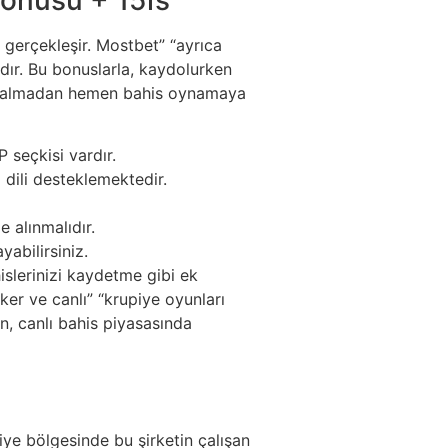
gerçekleşir. Mostbet” “ayrıca
dır. Bu bonuslarla, kaydolurken
 risk almadan hemen bahis oynamaya
P seçkisi vardır.
 dili desteklemektedir.
 alınmalıdır.
yabilirsiniz.
hislerinizi kaydetme gibi ek
er ve canlı” “krupiye oyunları
n, canlı bahis piyasasında
iye bölgesinde bu şirketin çalışan