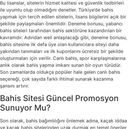
Bu lisanslar, sitelerin hizmet kalitesi ve güvenlik tedbirleri
ile uyumlu olup olmadığını denetler. Türkiye’de bahis
yapmak için tercih edilen sitelerin, lisans bilgilerini açık bir
şekilde paylaşmaları önemlidir. Deneme bonusu, yabancı
bahis siteleri tarafından bahis sektörüne kazandırılan bir
kavramdır. Adından weil anlaşılacağı gibi, deneme bonusu,
bahis sitesine ilk defa üye olan kullanıcılara siteyi daha
yakından tanımaları ve ilk kuponlarını ücretsiz bir şekilde
oluşturmaları için verilir. Canlı bahis, spor karşılaşmalarına
anlık olarak bahis yapma imkanı sunan bir oyun türüdür.
Son zamanlarda oldukça popüler hale gelen canlı bahis
seçeneği, çok sayıda farklı ihtimal sunarak kazanma
şansını artırır.
Bahis Sitesi Güncel Promosyon
Sunuyor Mu?
Son olarak, bahis bağımlılığını önlemek adına, kaçak iddaa
ve kaçak bahis sitelerinden uzak durmak en temel öneriler