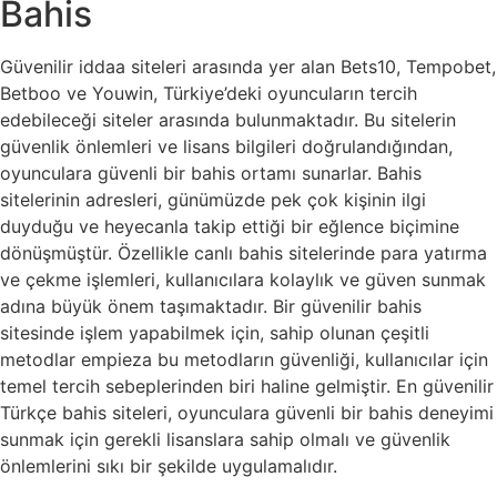
Bahis
Güvenilir iddaa siteleri arasında yer alan Bets10, Tempobet,
Betboo ve Youwin, Türkiye’deki oyuncuların tercih
edebileceği siteler arasında bulunmaktadır. Bu sitelerin
güvenlik önlemleri ve lisans bilgileri doğrulandığından,
oyunculara güvenli bir bahis ortamı sunarlar. Bahis
sitelerinin adresleri, günümüzde pek çok kişinin ilgi
duyduğu ve heyecanla takip ettiği bir eğlence biçimine
dönüşmüştür. Özellikle canlı bahis sitelerinde para yatırma
ve çekme işlemleri, kullanıcılara kolaylık ve güven sunmak
adına büyük önem taşımaktadır. Bir güvenilir bahis
sitesinde işlem yapabilmek için, sahip olunan çeşitli
metodlar empieza bu metodların güvenliği, kullanıcılar için
temel tercih sebeplerinden biri haline gelmiştir. En güvenilir
Türkçe bahis siteleri, oyunculara güvenli bir bahis deneyimi
sunmak için gerekli lisanslara sahip olmalı ve güvenlik
önlemlerini sıkı bir şekilde uygulamalıdır.