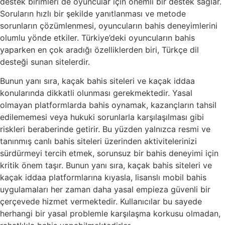
destek birimleri de oyuncular için önemli bir destek sağlar.
Soruların hızlı bir şekilde yanıtlanması ve metode
sorunların çözümlenmesi, oyuncuların bahis deneyimlerini
olumlu yönde etkiler. Türkiye’deki oyuncuların bahis
yaparken en çok aradığı özelliklerden biri, Türkçe dil
desteği sunan sitelerdir.
Bunun yanı sıra, kaçak bahis siteleri ve kaçak iddaa
konularında dikkatli olunması gerekmektedir. Yasal
olmayan platformlarda bahis oynamak, kazançların tahsil
edilememesi veya hukuki sorunlarla karşılaşılması gibi
riskleri beraberinde getirir. Bu yüzden yalnızca resmi ve
tanınmış canlı bahis siteleri üzerinden aktivitelerinizi
sürdürmeyi tercih etmek, sorunsuz bir bahis deneyimi için
kritik önem taşır. Bunun yanı sıra, kaçak bahis siteleri ve
kaçak iddaa platformlarına kıyasla, lisanslı mobil bahis
uygulamaları her zaman daha yasal empieza güvenli bir
çerçevede hizmet vermektedir. Kullanıcılar bu sayede
herhangi bir yasal problemle karşılaşma korkusu olmadan,