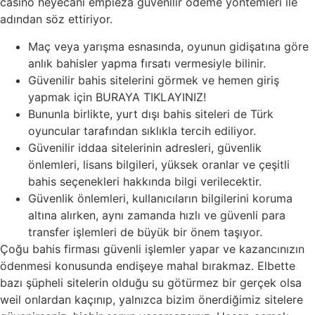
casino heyecanı empieza güvenilir ödeme yöntemleri ile
adından söz ettiriyor.
Maç veya yarışma esnasında, oyunun gidişatına göre
anlık bahisler yapma fırsatı vermesiyle bilinir.
Güvenilir bahis sitelerini görmek ve hemen giriş
yapmak için BURAYA TIKLAYINIZ!
Bununla birlikte, yurt dışı bahis siteleri de Türk
oyuncular tarafından sıklıkla tercih ediliyor.
Güvenilir iddaa sitelerinin adresleri, güvenlik
önlemleri, lisans bilgileri, yüksek oranlar ve çeşitli
bahis seçenekleri hakkında bilgi verilecektir.
Güvenlik önlemleri, kullanıcıların bilgilerini koruma
altına alırken, aynı zamanda hızlı ve güvenli para
transfer işlemleri de büyük bir önem taşıyor.
Çoğu bahis firması güvenli işlemler yapar ve kazancınızın
ödenmesi konusunda endişeye mahal bırakmaz. Elbette
bazı şüpheli sitelerin olduğu su götürmez bir gerçek olsa
weil onlardan kaçınıp, yalnızca bizim önerdiğimiz sitelere