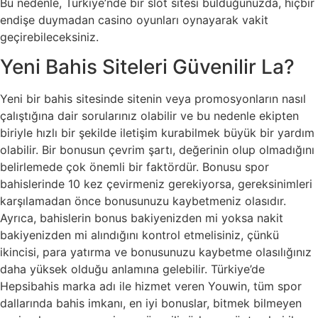
Bu nedenle, Türkiye’nde bir slot sitesi bulduğunuzda, hiçbir
endişe duymadan casino oyunları oynayarak vakit
geçirebileceksiniz.
Yeni Bahis Siteleri Güvenilir La?
Yeni bir bahis sitesinde sitenin veya promosyonların nasıl
çalıştığına dair sorularınız olabilir ve bu nedenle ekipten
biriyle hızlı bir şekilde iletişim kurabilmek büyük bir yardım
olabilir. Bir bonusun çevrim şartı, değerinin olup olmadığını
belirlemede çok önemli bir faktördür. Bonusu spor
bahislerinde 10 kez çevirmeniz gerekiyorsa, gereksinimleri
karşılamadan önce bonusunuzu kaybetmeniz olasıdır.
Ayrıca, bahislerin bonus bakiyenizden mi yoksa nakit
bakiyenizden mi alındığını kontrol etmelisiniz, çünkü
ikincisi, para yatırma ve bonusunuzu kaybetme olasılığınız
daha yüksek olduğu anlamına gelebilir. Türkiye’de
Hepsibahis marka adı ile hizmet veren Youwin, tüm spor
dallarında bahis imkanı, en iyi bonuslar, bitmek bilmeyen