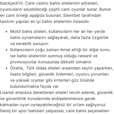
blackjack’tir. Canlı casino bahis sitelerinin adresleri,
oyuncuların seçebileceği çeşitli canlı oyunlar sunar. Bunun
en canlı örneği aşağıda bulunan, Silentbet tarafından
tanıtımı yapılan en iyi bahis sitelerinin listesidir.
Mobil bahis siteleri, kullanıcıların her an her yerde
bahis oynamalarını sağlayarak, daha fazla özgürlük
ve esneklik sunuyor.
Kullanıcıların çoğu zaman ihmal ettiği bir diğer konu
ise bahis sitelerinin sunmuş olduğu reward ve
promosyonlar konusunda dikkatli olmaktır.
Özetle, Türk iddaa siteleri arasından seçim yaparken,
lisans bilgileri, güvenlik önlemleri, oyuncu yorumları
ve yüksek oranlar gibi kriterleri göz önünde
bulundurmakta fayda var.
Lisanslı empieza denetlenen siteleri tercih ederek, güvenlik
ve güvenilirlik konularında endişelenmenize gerek
kalmadan oyun oynayabileceğiniz bir ortam sağlıyoruz.
Geniş bir spor bahisleri yelpazesi, canlı bahis seçenekleri