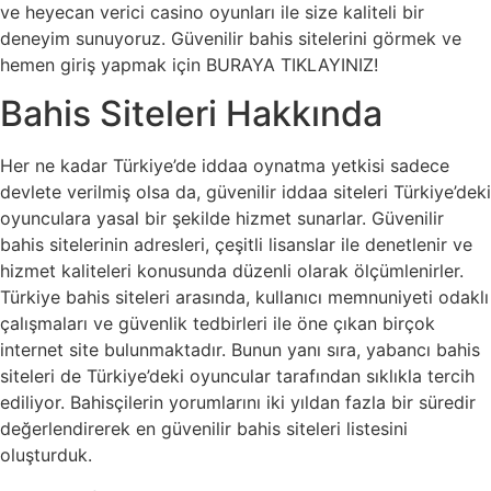
ve heyecan verici casino oyunları ile size kaliteli bir
deneyim sunuyoruz. Güvenilir bahis sitelerini görmek ve
hemen giriş yapmak için BURAYA TIKLAYINIZ!
Bahis Siteleri Hakkında
Her ne kadar Türkiye’de iddaa oynatma yetkisi sadece
devlete verilmiş olsa da, güvenilir iddaa siteleri Türkiye’deki
oyunculara yasal bir şekilde hizmet sunarlar. Güvenilir
bahis sitelerinin adresleri, çeşitli lisanslar ile denetlenir ve
hizmet kaliteleri konusunda düzenli olarak ölçümlenirler.
Türkiye bahis siteleri arasında, kullanıcı memnuniyeti odaklı
çalışmaları ve güvenlik tedbirleri ile öne çıkan birçok
internet site bulunmaktadır. Bunun yanı sıra, yabancı bahis
siteleri de Türkiye’deki oyuncular tarafından sıklıkla tercih
ediliyor. Bahisçilerin yorumlarını iki yıldan fazla bir süredir
değerlendirerek en güvenilir bahis siteleri listesini
oluşturduk.