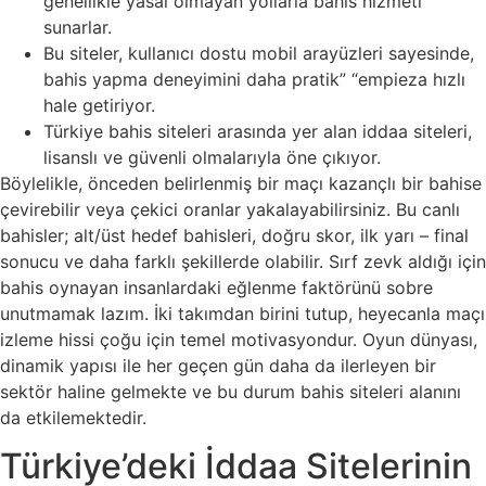
genellikle yasal olmayan yollarla bahis hizmeti
sunarlar.
Bu siteler, kullanıcı dostu mobil arayüzleri sayesinde,
bahis yapma deneyimini daha pratik” “empieza hızlı
hale getiriyor.
Türkiye bahis siteleri arasında yer alan iddaa siteleri,
lisanslı ve güvenli olmalarıyla öne çıkıyor.
Böylelikle, önceden belirlenmiş bir maçı kazançlı bir bahise
çevirebilir veya çekici oranlar yakalayabilirsiniz. Bu canlı
bahisler; alt/üst hedef bahisleri, doğru skor, ilk yarı – final
sonucu ve daha farklı şekillerde olabilir. Sırf zevk aldığı için
bahis oynayan insanlardaki eğlenme faktörünü sobre
unutmamak lazım. İki takımdan birini tutup, heyecanla maçı
izleme hissi çoğu için temel motivasyondur. Oyun dünyası,
dinamik yapısı ile her geçen gün daha da ilerleyen bir
sektör haline gelmekte ve bu durum bahis siteleri alanını
da etkilemektedir.
Türkiye’deki İddaa Sitelerinin