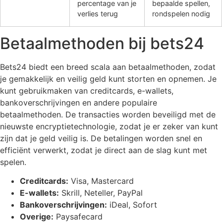
percentage van je
bepaalde spellen,
verlies terug
rondspelen nodig
Betaalmethoden bij bets24
Bets24 biedt een breed scala aan betaalmethoden, zodat
je gemakkelijk en veilig geld kunt storten en opnemen. Je
kunt gebruikmaken van creditcards, e-wallets,
bankoverschrijvingen en andere populaire
betaalmethoden. De transacties worden beveiligd met de
nieuwste encryptietechnologie, zodat je er zeker van kunt
zijn dat je geld veilig is. De betalingen worden snel en
efficiënt verwerkt, zodat je direct aan de slag kunt met
spelen.
Creditcards:
Visa, Mastercard
E-wallets:
Skrill, Neteller, PayPal
Bankoverschrijvingen:
iDeal, Sofort
Overige:
Paysafecard