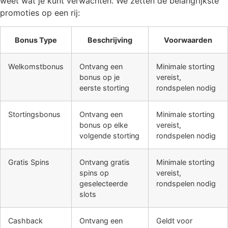
weet wat je kunt verwachten. We zetten de belangrijkste
promoties op een rij:
Bonus Type
Beschrijving
Voorwaarden
Welkomstbonus
Ontvang een
Minimale storting
bonus op je
vereist,
eerste storting
rondspelen nodig
Stortingsbonus
Ontvang een
Minimale storting
bonus op elke
vereist,
volgende storting
rondspelen nodig
Gratis Spins
Ontvang gratis
Minimale storting
spins op
vereist,
geselecteerde
rondspelen nodig
slots
Cashback
Ontvang een
Geldt voor