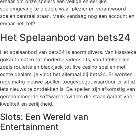
ernaar om onze spelers een veilige en eerlijke
spelomgeving te bieden, waar plezier en verantwoord
spelen centraal staan. Maak vandaag nog een account en
ervaar het zelf!
Het Spelaanbod van bets24
Het spelaanbod van bets24 is enorm divers. Van klassieke
gokautomaten tot moderne videoslots, van tafelspellen
zoals roulette en blackjack tot live casino spellen met
echte dealers, je vindt het allemaal bij bets24. Er worden
regelmatig nieuwe spellen toegevoegd, waardoor er altijd
iets nieuws te ontdekken is. De spellen zijn afkomstig van
gerenommeerde softwareproviders die staan garant voor
kwaliteit en eerlijkheid.
Slots: Een Wereld van
Entertainment