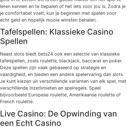
leren kennen en te bepalen of het iets voor jou is. Zodra je
je comfortabel voelt, kun je beginnen met spelen voor
echt geld en hopelijk mooie winsten behalen.
Tafelspellen: Klassieke Casino
Spellen
Naast slots biedt bets24 ook een selectie van klassieke
tafelspellen, zoals roulette, blackjack, baccarat en poker.
Deze spellen zijn vaak gebaseerd op strategie en
vaardigheid, en bieden een andere spelervaring dan slots.
Je kunt kiezen uit verschillende varianten van elk spel, met
verschillende inzetlimieten en spelregels. Speel
bijvoorbeeld Europese roulette, Amerikaanse roulette of
French roulette.
Live Casino: De Opwinding van
een Echt Casino