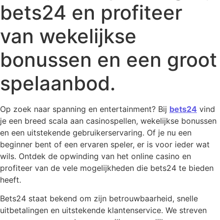
bets24 en profiteer
van wekelijkse
bonussen en een groot
spelaanbod.
Op zoek naar spanning en entertainment? Bij
bets24
vind
je een breed scala aan casinospellen, wekelijkse bonussen
en een uitstekende gebruikerservaring. Of je nu een
beginner bent of een ervaren speler, er is voor ieder wat
wils. Ontdek de opwinding van het online casino en
profiteer van de vele mogelijkheden die bets24 te bieden
heeft.
Bets24 staat bekend om zijn betrouwbaarheid, snelle
uitbetalingen en uitstekende klantenservice. We streven