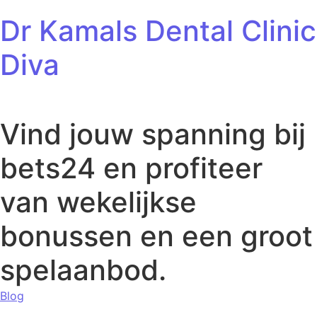
Skip to content
Dr Kamals Dental Clinic
Diva
Vind jouw spanning bij
bets24 en profiteer
van wekelijkse
bonussen en een groot
spelaanbod.
Blog