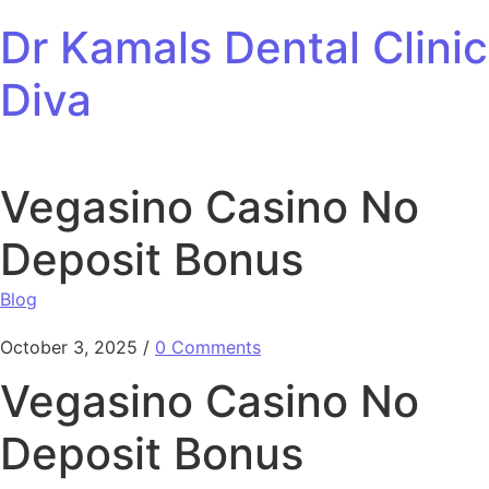
Skip to content
Dr Kamals Dental Clinic
Diva
Vegasino Casino No
Deposit Bonus
Blog
October 3, 2025
/
0 Comments
Vegasino Casino No
Deposit Bonus