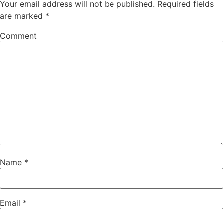
Your email address will not be published.
Required fields
are marked
*
Comment
Name
*
Email
*