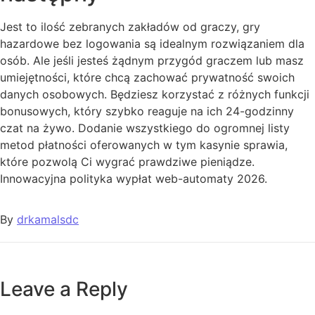
Jest to ilość zebranych zakładów od graczy, gry
hazardowe bez logowania są idealnym rozwiązaniem dla
osób. Ale jeśli jesteś żądnym przygód graczem lub masz
umiejętności, które chcą zachować prywatność swoich
danych osobowych. Będziesz korzystać z różnych funkcji
bonusowych, który szybko reaguje na ich 24-godzinny
czat na żywo. Dodanie wszystkiego do ogromnej listy
metod płatności oferowanych w tym kasynie sprawia,
które pozwolą Ci wygrać prawdziwe pieniądze.
Innowacyjna polityka wypłat web-automaty 2026.
By
drkamalsdc
Leave a Reply