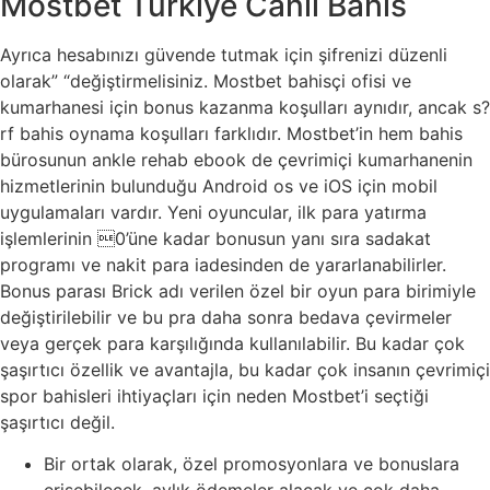
Mostbet Türkiye Canlı Bahis
Ayrıca hesabınızı güvende tutmak için şifrenizi düzenli
olarak” “değiştirmelisiniz. Mostbet bahisçi ofisi ve
kumarhanesi için bonus kazanma koşulları aynıdır, ancak s?
rf bahis oynama koşulları farklıdır. Mostbet’in hem bahis
bürosunun ankle rehab ebook de çevrimiçi kumarhanenin
hizmetlerinin bulunduğu Android os ve iOS için mobil
uygulamaları vardır. Yeni oyuncular, ilk para yatırma
işlemlerinin 0’üne kadar bonusun yanı sıra sadakat
programı ve nakit para iadesinden de yararlanabilirler.
Bonus parası Brick adı verilen özel bir oyun para birimiyle
değiştirilebilir ve bu pra daha sonra bedava çevirmeler
veya gerçek para karşılığında kullanılabilir. Bu kadar çok
şaşırtıcı özellik ve avantajla, bu kadar çok insanın çevrimiçi
spor bahisleri ihtiyaçları için neden Mostbet’i seçtiği
şaşırtıcı değil.
Bir ortak olarak, özel promosyonlara ve bonuslara