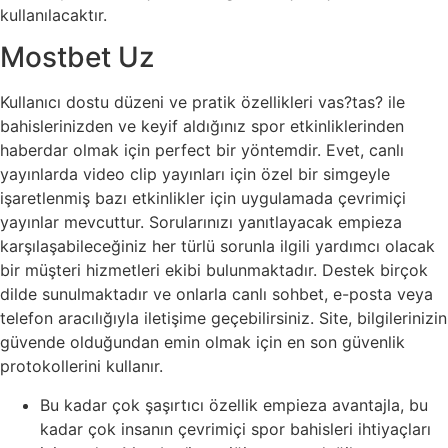
kullanılacaktır.
Mostbet Uz
Kullanıcı dostu düzeni ve pratik özellikleri vas?tas? ile
bahislerinizden ve keyif aldığınız spor etkinliklerinden
haberdar olmak için perfect bir yöntemdir. Evet, canlı
yayınlarda video clip yayınları için özel bir simgeyle
işaretlenmiş bazı etkinlikler için uygulamada çevrimiçi
yayınlar mevcuttur. Sorularınızı yanıtlayacak empieza
karşılaşabileceğiniz her türlü sorunla ilgili yardımcı olacak
bir müşteri hizmetleri ekibi bulunmaktadır. Destek birçok
dilde sunulmaktadır ve onlarla canlı sohbet, e-posta veya
telefon aracılığıyla iletişime geçebilirsiniz. Site, bilgilerinizin
güvende olduğundan emin olmak için en son güvenlik
protokollerini kullanır.
Bu kadar çok şaşırtıcı özellik empieza avantajla, bu
kadar çok insanın çevrimiçi spor bahisleri ihtiyaçları