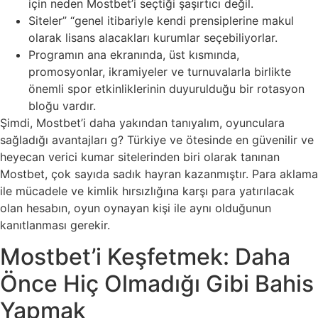
için neden Mostbet’i seçtiği şaşırtıcı değil.
Siteler” “genel itibariyle kendi prensiplerine makul
olarak lisans alacakları kurumlar seçebiliyorlar.
Programın ana ekranında, üst kısmında,
promosyonlar, ikramiyeler ve turnuvalarla birlikte
önemli spor etkinliklerinin duyurulduğu bir rotasyon
bloğu vardır.
Şimdi, Mostbet’i daha yakından tanıyalım, oyunculara
sağladığı avantajları g? Türkiye ve ötesinde en güvenilir ve
heyecan verici kumar sitelerinden biri olarak tanınan
Mostbet, çok sayıda sadık hayran kazanmıştır. Para aklama
ile mücadele ve kimlik hırsızlığına karşı para yatırılacak
olan hesabın, oyun oynayan kişi ile aynı olduğunun
kanıtlanması gerekir.
Mostbet’i Keşfetmek: Daha
Önce Hiç Olmadığı Gibi Bahis
Yapmak