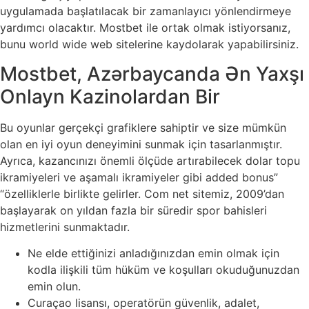
uygulamada başlatılacak bir zamanlayıcı yönlendirmeye
yardımcı olacaktır. Mostbet ile ortak olmak istiyorsanız,
bunu world wide web sitelerine kaydolarak yapabilirsiniz.
Mostbet, Azərbaycanda Ən Yaxşı
Onlayn Kazinolardan Bir
Bu oyunlar gerçekçi grafiklere sahiptir ve size mümkün
olan en iyi oyun deneyimini sunmak için tasarlanmıştır.
Ayrıca, kazancınızı önemli ölçüde artırabilecek dolar topu
ikramiyeleri ve aşamalı ikramiyeler gibi added bonus”
“özelliklerle birlikte gelirler. Com net sitemiz, 2009’dan
başlayarak on yıldan fazla bir süredir spor bahisleri
hizmetlerini sunmaktadır.
Ne elde ettiğinizi anladığınızdan emin olmak için
kodla ilişkili tüm hüküm ve koşulları okuduğunuzdan
emin olun.
Curaçao lisansı, operatörün güvenlik, adalet,