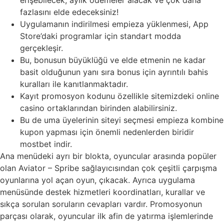
erişebilecek, aylık ödemeler alacak ve çok daha
fazlasını elde edeceksiniz!
Uygulamanın indirilmesi empieza yüklenmesi, App
Store’daki programlar için standart modda
gerçekleşir.
Bu, bonusun büyüklüğü ve elde etmenin ne kadar
basit olduğunun yanı sıra bonus için ayrıntılı bahis
kuralları ile kanıtlanmaktadır.
Kayıt promosyon kodunu özellikle sitemizdeki online
casino ortaklarından birinden alabilirsiniz.
Bu de uma üyelerinin siteyi seçmesi empieza kombine
kupon yapması için önemli nedenlerden biridir
mostbet indir.
Ana menüdeki ayrı bir blokta, oyuncular arasında popüler
olan Aviator – Spribe sağlayıcısından çok çeşitli çarpışma
oyunlarına yol açan oyun, çıkacak. Ayrıca uygulama
menüsünde destek hizmetleri koordinatları, kurallar ve
sıkça sorulan soruların cevapları vardır. Promosyonun
parçası olarak, oyuncular ilk afin de yatırma işlemlerinde