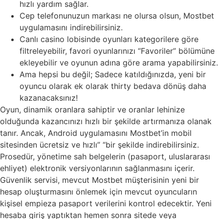
hızlı yardım sağlar.
Cep telefonunuzun markası ne olursa olsun, Mostbet
uygulamasını indirebilirsiniz.
Canlı casino lobisinde oyunları kategorilere göre
filtreleyebilir, favori oyunlarınızı “Favoriler” bölümüne
ekleyebilir ve oyunun adına göre arama yapabilirsiniz.
Ama hepsi bu değil; Sadece katıldığınızda, yeni bir
oyuncu olarak ek olarak thirty bedava dönüş daha
kazanacaksınız!
Oyun, dinamik oranlara sahiptir ve oranlar lehinize
olduğunda kazancınızı hızlı bir şekilde artırmanıza olanak
tanır. Ancak, Android uygulamasını Mostbet’in mobil
sitesinden ücretsiz ve hızlı” “bir şekilde indirebilirsiniz.
Prosedür, yönetime sah belgelerin (pasaport, uluslararası
ehliyet) elektronik versiyonlarının sağlanmasını içerir.
Güvenlik servisi, mevcut Mostbet müşterisinin yeni bir
hesap oluşturmasını önlemek için mevcut oyuncuların
kişisel empieza pasaport verilerini kontrol edecektir. Yeni
hesaba giriş yaptıktan hemen sonra sitede veya