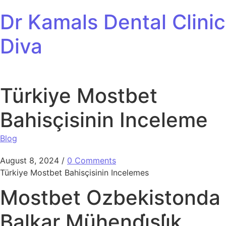
Skip to content
Dr Kamals Dental Clinic
Diva
Türkiye Mostbet
Bahisçisinin Inceleme
Blog
August 8, 2024
/
0 Comments
Türkiye Mostbet Bahisçisinin Incelemes
Mostbet Ozbekistonda
Balkar Mühendi̇sli̇k