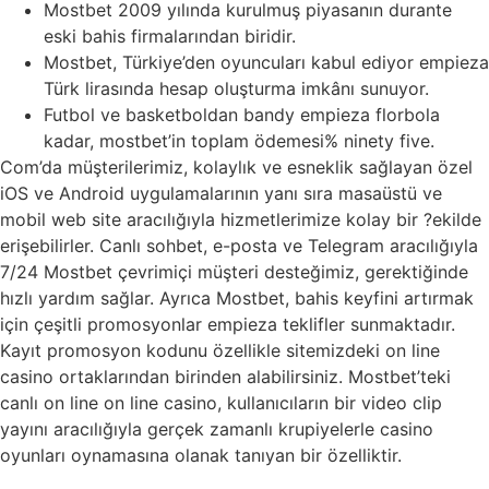
Mostbet 2009 yılında kurulmuş piyasanın durante
eski bahis firmalarından biridir.
Mostbet, Türkiye’den oyuncuları kabul ediyor empieza
Türk lirasında hesap oluşturma imkânı sunuyor.
Futbol ve basketboldan bandy empieza florbola
kadar, mostbet’in toplam ödemesi% ninety five.
Com’da müşterilerimiz, kolaylık ve esneklik sağlayan özel
iOS ve Android uygulamalarının yanı sıra masaüstü ve
mobil web site aracılığıyla hizmetlerimize kolay bir ?ekilde
erişebilirler. Canlı sohbet, e-posta ve Telegram aracılığıyla
7/24 Mostbet çevrimiçi müşteri desteğimiz, gerektiğinde
hızlı yardım sağlar. Ayrıca Mostbet, bahis keyfini artırmak
için çeşitli promosyonlar empieza teklifler sunmaktadır.
Kayıt promosyon kodunu özellikle sitemizdeki on line
casino ortaklarından birinden alabilirsiniz. Mostbet’teki
canlı on line on line casino, kullanıcıların bir video clip
yayını aracılığıyla gerçek zamanlı krupiyelerle casino
oyunları oynamasına olanak tanıyan bir özelliktir.