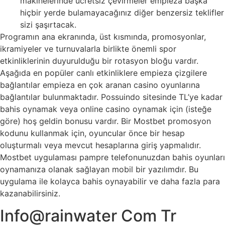
makinelerinde ücretsiz çevirmeler empieza başka
hiçbir yerde bulamayacağınız diğer benzersiz teklifler
sizi şaşırtacak.
Programın ana ekranında, üst kısmında, promosyonlar,
ikramiyeler ve turnuvalarla birlikte önemli spor
etkinliklerinin duyurulduğu bir rotasyon bloğu vardır.
Aşağıda en popüler canlı etkinliklere empieza çizgilere
bağlantılar empieza en çok aranan casino oyunlarına
bağlantılar bulunmaktadır. Possuindo sitesinde TL’ye kadar
bahis oynamak veya online casino oynamak için (isteğe
göre) hoş geldin bonusu vardır. Bir Mostbet promosyon
kodunu kullanmak için, oyuncular önce bir hesap
oluşturmalı veya mevcut hesaplarına giriş yapmalıdır.
Mostbet uygulaması pampre telefonunuzdan bahis oyunları
oynamanıza olanak sağlayan mobil bir yazılımdır. Bu
uygulama ile kolayca bahis oynayabilir ve daha fazla para
kazanabilirsiniz.
Info@rainwater Com Tr