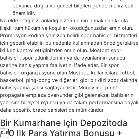
boyunca doğru ve güncel bilgileri göndermeniz çok
önemlidir.
Ne elde ettiğinizi anladığınızdan emin olmak için kodla
ilişkili tüm hüküm ve koşulları okuduğunuzdan emin olun.
Promosyon kodları yalnızca belirli spor bahisleri hizmetleri
için geçerli olabilir, bu nedenle kullanmadan önce gerekirse
iki kez kontrol ettiğinizden emin olun. Mostbet spor
bahisleri, spor etkinliklerinin ya da oyunlarının sonucu
üzerine bahis yapma faaliyetini ifade eder. Bir spor
bahisleri organizasyonu olan Mostbet, kullanıcılara futbol,
basketbol, ping-pong ve diğerleri gibi bir dizi spor dalında
bahis yapma şansı sağlayacaktır. Moneyline, point
propagate empieza over/under gibi geleneksel bahislerin
yanı sıra bireysel oyuncu ya da takım performansına dayalı
daha spesifik brace bahisleri de mümkündür.
Bir Kumarhane Için Depozitoda
0 Ilk Para Yatırma Bonusu +