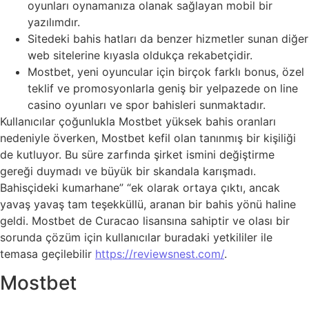
oyunları oynamanıza olanak sağlayan mobil bir
yazılımdır.
Sitedeki bahis hatları da benzer hizmetler sunan diğer
web sitelerine kıyasla oldukça rekabetçidir.
Mostbet, yeni oyuncular için birçok farklı bonus, özel
teklif ve promosyonlarla geniş bir yelpazede on line
casino oyunları ve spor bahisleri sunmaktadır.
Kullanıcılar çoğunlukla Mostbet yüksek bahis oranları
nedeniyle överken, Mostbet kefil olan tanınmış bir kişiliği
de kutluyor. Bu süre zarfında şirket ismini değiştirme
gereği duymadı ve büyük bir skandala karışmadı.
Bahisçideki kumarhane” “ek olarak ortaya çıktı, ancak
yavaş yavaş tam teşekküllü, aranan bir bahis yönü haline
geldi. Mostbet de Curacao lisansına sahiptir ve olası bir
sorunda çözüm için kullanıcılar buradaki yetkililer ile
temasa geçilebilir
https://reviewsnest.com/
.
Mostbet