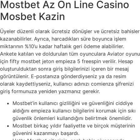
Mostbet Az On Line Casino
Mosbet Kazin
Üyeler düzenli olarak ücretsiz dönüşler ve ücretsiz bahisler
kazanabilirler. Ayrıca, harcadıkları süre boyunca işlem
miktarının %10’u kadar haftalık geri ödeme alabilirler.
Ankete katılan ve doldurulan tüm oyunculara Aviator oyunu
için fifty mostbet jeton empieza 5 freespin verilir. Hesap
oluşturulduktan sonra giriş bilgilerinizi içeren bir mesaj
görüntülenir. E-postanıza gönderdiyseniz ya da resim
olarak kaydettiyseniz, kullanıcı adınızı comienza şifrenizi
giriş formunuza yeniden yazmanız gerekir.
Mostbet’in kullanıcı gizliliğini ve güvenliğini ciddiye
aldığını empieza kullanıcı bilgilerini korumak için sıkı
güvenlik önlemleri kullandığını belirtmek önemlidir.
Mostbet birkaç yıldır faaliyette ve birçok müşterinin
güvenini kazanmayı başardı.