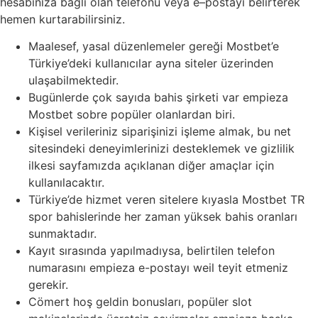
hesabınıza bağlı olan telefonu veya e–postayı belirterek
hemen kurtarabilirsiniz.
Maalesef, yasal düzenlemeler gereği Mostbet’e
Türkiye’deki kullanıcılar ayna siteler üzerinden
ulaşabilmektedir.
Bugünlerde çok sayıda bahis şirketi var empieza
Mostbet sobre popüler olanlardan biri.
Kişisel verileriniz siparişinizi işleme almak, bu net
sitesindeki deneyimlerinizi desteklemek ve gizlilik
ilkesi sayfamızda açıklanan diğer amaçlar için
kullanılacaktır.
Türkiye’de hizmet veren sitelere kıyasla Mostbet TR
spor bahislerinde her zaman yüksek bahis oranları
sunmaktadır.
Kayıt sırasında yapılmadıysa, belirtilen telefon
numarasını empieza e-postayı weil teyit etmeniz
gerekir.
Cömert hoş geldin bonusları, popüler slot