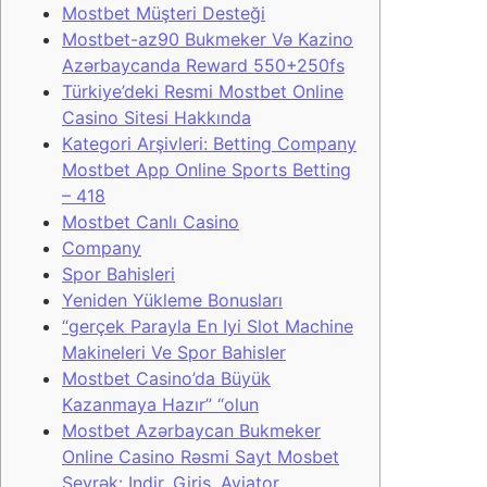
Mostbet Müşteri Desteği
Mostbet-az90 Bukmeker Və Kazino
Azərbaycanda Reward 550+250fs
Türkiye’deki Resmi Mostbet Online
Casino Sitesi Hakkında
Kategori Arşivleri: Betting Company
Mostbet App Online Sports Betting
– 418
Mostbet Canlı Casino
Company
Spor Bahisleri
Yeniden Yükleme Bonusları
“gerçek Parayla En Iyi Slot Machine
Makineleri Ve Spor Bahisler
Mostbet Casino’da Büyük
Kazanmaya Hazır” “olun
Mostbet Azərbaycan Bukmeker
Online Casino Rəsmi Sayt Мosbet
Seyrək: Indir, Giriş, Aviator