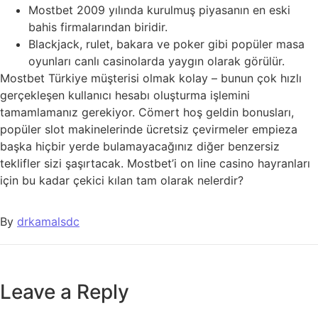
Mostbet 2009 yılında kurulmuş piyasanın en eski
bahis firmalarından biridir.
Blackjack, rulet, bakara ve poker gibi popüler masa
oyunları canlı casinolarda yaygın olarak görülür.
Mostbet Türkiye müşterisi olmak kolay – bunun çok hızlı
gerçekleşen kullanıcı hesabı oluşturma işlemini
tamamlamanız gerekiyor. Cömert hoş geldin bonusları,
popüler slot makinelerinde ücretsiz çevirmeler empieza
başka hiçbir yerde bulamayacağınız diğer benzersiz
teklifler sizi şaşırtacak. Mostbet’i on line casino hayranları
için bu kadar çekici kılan tam olarak nelerdir?
By
drkamalsdc
Leave a Reply