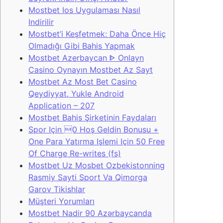
Mostbet Ios Uygulaması Nasıl
Indirilir
Mostbet’i Keşfetmek: Daha Önce Hiç
Olmadığı Gibi Bahis Yapmak
Mostbet Azerbaycan ᐈ Onlayn
Casino Oynayın Mostbet Az Sayt
Mostbet Az Most Bet Casino
Qeydiyyat, Yukle Android
Application – 207
Mostbet Bahis Şirketinin Faydaları
Spor Için 0 Hoş Geldin Bonusu +
One Para Yatırma Işlemi Için 50 Free
Of Charge Re-writes (fs)
Mostbet Uz Mosbet Ozbekistonning
Rasmiy Sayti Sport Va Qimorga
Garov Tikishlar
Müşteri Yorumları
Mostbet Nadir 90 Azərbaycanda