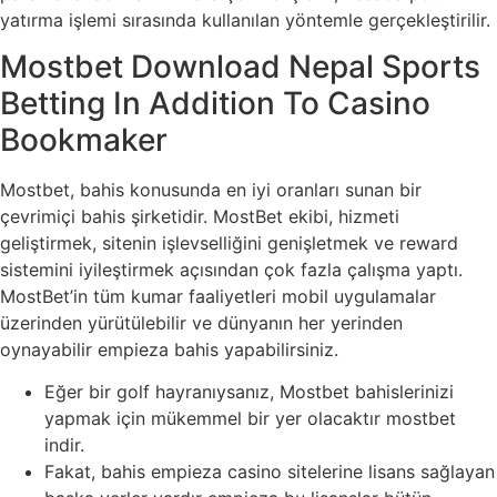
yatırma işlemi sırasında kullanılan yöntemle gerçekleştirilir.
Mostbet Download Nepal Sports
Betting In Addition To Casino
Bookmaker
Mostbet, bahis konusunda en iyi oranları sunan bir
çevrimiçi bahis şirketidir. MostBet ekibi, hizmeti
geliştirmek, sitenin işlevselliğini genişletmek ve reward
sistemini iyileştirmek açısından çok fazla çalışma yaptı.
MostBet’in tüm kumar faaliyetleri mobil uygulamalar
üzerinden yürütülebilir ve dünyanın her yerinden
oynayabilir empieza bahis yapabilirsiniz.
Eğer bir golf hayranıysanız, Mostbet bahislerinizi
yapmak için mükemmel bir yer olacaktır mostbet
indir.
Fakat, bahis empieza casino sitelerine lisans sağlayan