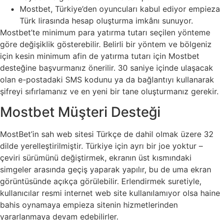
Mostbet, Türkiye’den oyuncuları kabul ediyor empieza
Türk lirasında hesap oluşturma imkânı sunuyor.
Mostbet’te minimum para yatırma tutarı seçilen yönteme
göre değişiklik gösterebilir. Belirli bir yöntem ve bölgeniz
için kesin minimum afin de yatırma tutarı için Mostbet
desteğine başvurmanız önerilir. 30 saniye içinde ulaşacak
olan e-postadaki SMS kodunu ya da bağlantıyı kullanarak
şifreyi sıfırlamanız ve en yeni bir tane oluşturmanız gerekir.
Mostbet Müşteri Desteği
MostBet’in sah web sitesi Türkçe de dahil olmak üzere 32
dilde yerelleştirilmiştir. Türkiye için ayrı bir joe yoktur –
çeviri sürümünü değiştirmek, ekranın üst kısmındaki
simgeler arasında geçiş yaparak yapılır, bu de uma ekran
görüntüsünde açıkça görülebilir. Erlendirmek suretiyle,
kullanıcılar resmi internet web site kullanılamıyor olsa haine
bahis oynamaya empieza sitenin hizmetlerinden
yararlanmaya devam edebilirler.