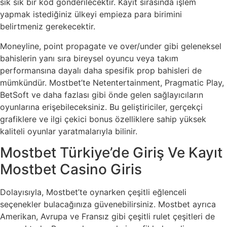
sık sık bir kod gönderilecektir. Kayıt sırasında işlem
yapmak istediğiniz ülkeyi empieza para birimini
belirtmeniz gerekecektir.
Moneyline, point propagate ve over/under gibi geleneksel
bahislerin yanı sıra bireysel oyuncu veya takım
performansına dayalı daha spesifik prop bahisleri de
mümkündür. Mostbet’te Netentertainment, Pragmatic Play,
BetSoft ve daha fazlası gibi önde gelen sağlayıcıların
oyunlarına erişebileceksiniz. Bu geliştiriciler, gerçekçi
grafiklere ve ilgi çekici bonus özelliklere sahip yüksek
kaliteli oyunlar yaratmalarıyla bilinir.
Mostbet Türkiye’de Giriş Ve Kayıt
Mostbet Casino Giris
Dolayısıyla, Mostbet’te oynarken çeşitli eğlenceli
seçenekler bulacağınıza güvenebilirsiniz. Mostbet ayrıca
Amerikan, Avrupa ve Fransız gibi çeşitli rulet çeşitleri de