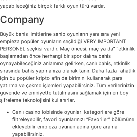
yapabileceğiniz birçok farklı oyun türü vardır.
Company
Büyük bahis limitlerine sahip oyunların yanı sıra yeni
empieza popüler oyunların seçildiği VERY IMPORTANT
PERSONEL seçkisi vardır. Maç öncesi, maç ya da” “etkinlik
başlamadan önce herhangi bir spor dalına bahis
oynayabileceğiniz anlamına gelirken, canlı bahis, etkinlik
sırasında bahis yapmanıza olanak tanır. Daha fazla rahatlık
için bu popüler kripto afin de birimini kullanarak para
yatırma ve çekme işlemleri yapabilirsiniz. Tüm verilerinizin
güvende ve emniyette tutulmasını sağlamak için en boy
şifreleme teknolojisini kullanırlar.
Canlı casino lobisinde oyunları kategorilere göre
filtreleyebilir, favori oyunlarınızı “Favoriler” bölümüne
ekleyebilir empieza oyunun adına göre arama
yapabilirsiniz.