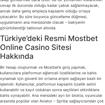
cevap ilk durumda olduğu kadar çabuk sağlanmayacak,
ancak daha geniş empieza kapsamlı olduğu ortaya
çıkacaktır. Bu süre boyunca güncelleme düğmesi,
uygulamanın ana menüsünde olacak – bakiyenin
görüntülendiği tablonun altında.
Türkiye’deki Resmi Mostbet
Online Casino Sitesi
Hakkında
Bir hesap oluşturmak ve Mostbet’e giriş yapmak,
kullanıcılara platformun eğlenceli özelliklerine ve bahis
oynamak için güvenli bir ortama erişim sağlayan basit bir
işlemdir. Kullanıcılar, platformun kapsamlı özellik setini
kullanabilir ve kayıt olduktan sonra seçtikleri etkinliklere
bahis oynayabilir. Ana menüdeki ayrı bir blokta, oyuncular
arasında popüler olan Aviator – Spribe sağlayıcısından çok