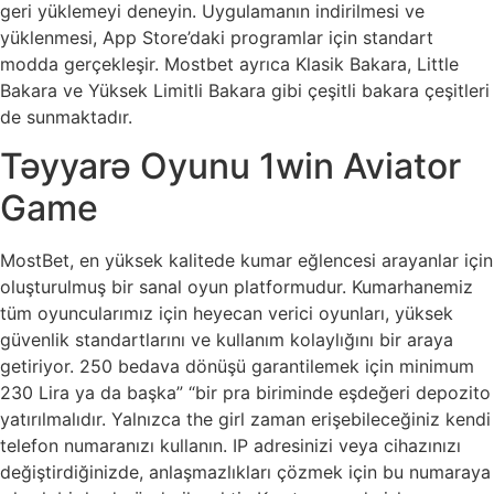
geri yüklemeyi deneyin. Uygulamanın indirilmesi ve
yüklenmesi, App Store’daki programlar için standart
modda gerçekleşir. Mostbet ayrıca Klasik Bakara, Little
Bakara ve Yüksek Limitli Bakara gibi çeşitli bakara çeşitleri
de sunmaktadır.
Təyyarə Oyunu 1win Aviator
Game
MostBet, en yüksek kalitede kumar eğlencesi arayanlar için
oluşturulmuş bir sanal oyun platformudur. Kumarhanemiz
tüm oyuncularımız için heyecan verici oyunları, yüksek
güvenlik standartlarını ve kullanım kolaylığını bir araya
getiriyor. 250 bedava dönüşü garantilemek için minimum
230 Lira ya da başka” “bir pra biriminde eşdeğeri depozito
yatırılmalıdır. Yalnızca the girl zaman erişebileceğiniz kendi
telefon numaranızı kullanın. IP adresinizi veya cihazınızı
değiştirdiğinizde, anlaşmazlıkları çözmek için bu numaraya