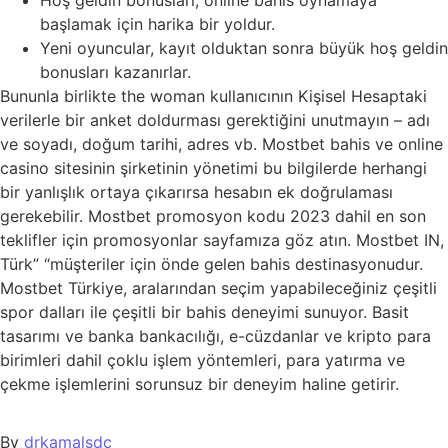
başlamak için harika bir yoldur.
Yeni oyuncular, kayıt olduktan sonra büyük hoş geldin
bonusları kazanırlar.
Bununla birlikte the woman kullanıcının Kişisel Hesaptaki
verilerle bir anket doldurması gerektiğini unutmayın – adı
ve soyadı, doğum tarihi, adres vb. Mostbet bahis ve online
casino sitesinin şirketinin yönetimi bu bilgilerde herhangi
bir yanlışlık ortaya çıkarırsa hesabın ek doğrulaması
gerekebilir. Mostbet promosyon kodu 2023 dahil en son
teklifler için promosyonlar sayfamıza göz atın. Mostbet IN,
Türk” “müşteriler için önde gelen bahis destinasyonudur.
Mostbet Türkiye, aralarından seçim yapabileceğiniz çeşitli
spor dalları ile çeşitli bir bahis deneyimi sunuyor. Basit
tasarımı ve banka bankacılığı, e-cüzdanlar ve kripto para
birimleri dahil çoklu işlem yöntemleri, para yatırma ve
çekme işlemlerini sorunsuz bir deneyim haline getirir.
By
drkamalsdc