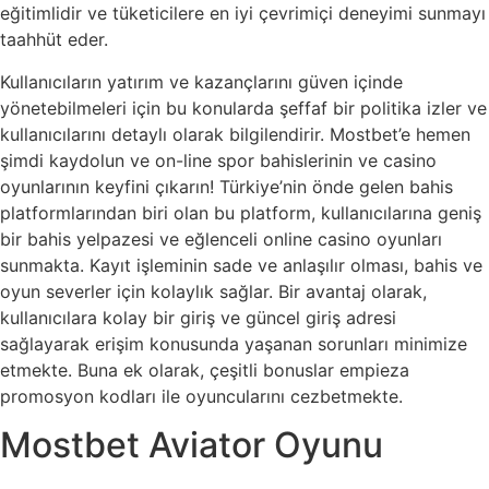
eğitimlidir ve tüketicilere en iyi çevrimiçi deneyimi sunmayı
taahhüt eder.
Kullanıcıların yatırım ve kazançlarını güven içinde
yönetebilmeleri için bu konularda şeffaf bir politika izler ve
kullanıcılarını detaylı olarak bilgilendirir. Mostbet’e hemen
şimdi kaydolun ve on-line spor bahislerinin ve casino
oyunlarının keyfini çıkarın! Türkiye’nin önde gelen bahis
platformlarından biri olan bu platform, kullanıcılarına geniş
bir bahis yelpazesi ve eğlenceli online casino oyunları
sunmakta. Kayıt işleminin sade ve anlaşılır olması, bahis ve
oyun severler için kolaylık sağlar. Bir avantaj olarak,
kullanıcılara kolay bir giriş ve güncel giriş adresi
sağlayarak erişim konusunda yaşanan sorunları minimize
etmekte. Buna ek olarak, çeşitli bonuslar empieza
promosyon kodları ile oyuncularını cezbetmekte.
Mostbet Aviator Oyunu