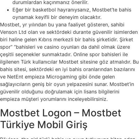
durumlardan kaçınmanız önerilir.
Eğer bir basketbol hayranıysanız, Mostbet’te bahis
oynamak keyifli bir deneyim olacaktır.
Mostbet, yr yılından bu yana faaliyet gösteren, sahibi
Venson Ltd olan ve sektördeki durante güvenilir isimlerden
biri haline gelen Kıbrıs merkezli bir bahis şirketidir. Şirket
spor” “bahisleri ve casino oyunları da dahil olmak üzere
çeşitli seçenekler sunmaktadır. Online spor bahisleri ile
ilgilenen Türk kullanıcılar Mostbet sitesine göz atmalıdır. Bu
bahis sitesi, sektördeki en iyi bahis oranlarından bazılarını
ve NetEnt empieza Microgaming gibi önde gelen
sağlayıcıların geniş bir oyun yelpazesini sunar. Mostbet’in
güvenilir olduğunu doğrulamak için lisans bilgilerini
empieza müşteri yorumlarını inceleyebilirsiniz.
Mostbet Logon – Mostbet
Türkiye Mobil Giriş