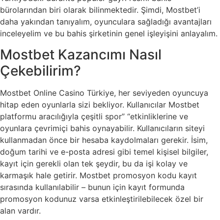
bürolarından biri olarak bilinmektedir. Şimdi, Mostbet’i
daha yakından tanıyalım, oyunculara sağladığı avantajları
inceleyelim ve bu bahis şirketinin genel işleyişini anlayalım.
Mostbet Kazancımı Nasıl
Çekebilirim?
Mostbet Online Casino Türkiye, her seviyeden oyuncuya
hitap eden oyunlarla sizi bekliyor. Kullanıcılar Mostbet
platformu aracılığıyla çeşitli spor” “etkinliklerine ve
oyunlara çevrimiçi bahis oynayabilir. Kullanıcıların siteyi
kullanmadan önce bir hesaba kaydolmaları gerekir. İsim,
doğum tarihi ve e-posta adresi gibi temel kişisel bilgiler,
kayıt için gerekli olan tek şeydir, bu da işi kolay ve
karmaşık hale getirir. Mostbet promosyon kodu kayıt
sırasında kullanılabilir – bunun için kayıt formunda
promosyon kodunuz varsa etkinleştirilebilecek özel bir
alan vardır.