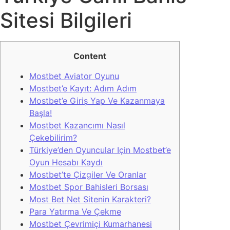
Sitesi Bilgileri
Content
Mostbet Aviator Oyunu
Mostbet’e Kayıt: Adım Adım
Mostbet’e Giriş Yap Ve Kazanmaya
Başla!
Mostbet Kazancımı Nasıl
Çekebilirim?
Türkiye’den Oyuncular Için Mostbet’e
Oyun Hesabı Kaydı
Mostbet’te Çizgiler Ve Oranlar
Mostbet Spor Bahisleri Borsası
Most Bet Net Sitenin Karakteri?
Para Yatırma Ve Çekme
Mostbet Çevrimiçi Kumarhanesi