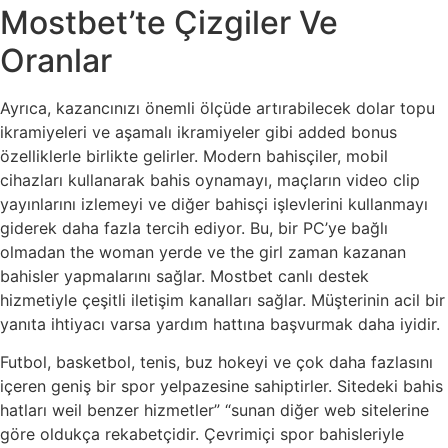
Mostbet’te Çizgiler Ve
Oranlar
Ayrıca, kazancınızı önemli ölçüde artırabilecek dolar topu
ikramiyeleri ve aşamalı ikramiyeler gibi added bonus
özelliklerle birlikte gelirler. Modern bahisçiler, mobil
cihazları kullanarak bahis oynamayı, maçların video clip
yayınlarını izlemeyi ve diğer bahisçi işlevlerini kullanmayı
giderek daha fazla tercih ediyor. Bu, bir PC’ye bağlı
olmadan the woman yerde ve the girl zaman kazanan
bahisler yapmalarını sağlar. Mostbet canlı destek
hizmetiyle çeşitli iletişim kanalları sağlar. Müşterinin acil bir
yanıta ihtiyacı varsa yardım hattına başvurmak daha iyidir.
Futbol, ​​basketbol, ​​tenis, buz hokeyi ve çok daha fazlasını
içeren geniş bir spor yelpazesine sahiptirler. Sitedeki bahis
hatları weil benzer hizmetler” “sunan diğer web sitelerine
göre oldukça rekabetçidir. Çevrimiçi spor bahisleriyle