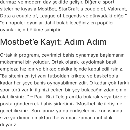
durmaz ve modern day şekilde gelişir. Diğer e-sport
sitelerine kıyasla MostBet, StarCraft a couple of, Valorant,
Dota a couple of, League of Legends ve dünyadaki diğer”
“en popüler oyunlar dahil bulabileceğiniz en popüler
oyunlar için bölüme sahiptir.
Mostbet’e Kayıt: Adım Adım
Ortaklık programı, çevrimiçi bahis oynamaya başlamanın
mükemmel bir yoludur. Ortak olarak kaydolmak basit
empieza hızlıdır ve birkaç dakika içinde kabul edilirsiniz.
“Bu sitenin en iyi yanı futboldan krikete ve basketbola
kadar her şeye bahis oynayabilmenizdir. O kadar çok farklı
spor türü var ki ilginizi çeken bir şey bulacağınızdan emin
olabilirsiniz. ” – Paul. Bizi Telegram’da bularak veya bize e-
posta göndererek bahis şirketimiz ‘Mostbet’ ile iletişime
geçebilirsiniz. Sorularınız ya da endişeleriniz konusunda
size yardımcı olmaktan the woman zaman mutluluk
duyarız.