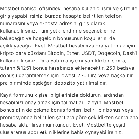
Mostbet bahisçi ofisindeki hesaba kullanıcı ismi ve şifre ile
giriş yapabilirsiniz; burada hesapta belirtilen telefon
numarasını veya e-posta adresini giriş olarak
kullanabilirsiniz. Tüm yetkilendirme seçeneklerine
bakacağız ve hoşgeldin bonusunun koşullarını da
açıklayacağız. Evet, Mostbet hesabınıza pra yatırmak için
kripto para cüzdanı Bitcoin, Ether, USDT, Dogecoin, Dash’i
kullanabilirsiniz. Para yatırma işlemi yapıldıktan sonra,
tutarın %125’i bonus hesabınıza eklenecektir. 250 bedava
dönüşü garantilemek için lowest 230 Lira veya başka bir
pra biriminde eşdeğeri depozito yatırılmalıdır.
Kayıt formunu kişisel bilgilerinizle doldurun, ardından
hesabınızı onaylamak için talimatları izleyin. Mostbet
bonus afin de çekme bonus fonları, belirli bir bonus veya
promosyonda belirtilen şartlara göre çekildikten sonra ana
hesaba aktarılırsa mümkündür. Evet, Mostbet’te çeşitli
uluslararası spor etkinliklerine bahis oynayabilirsiniz.