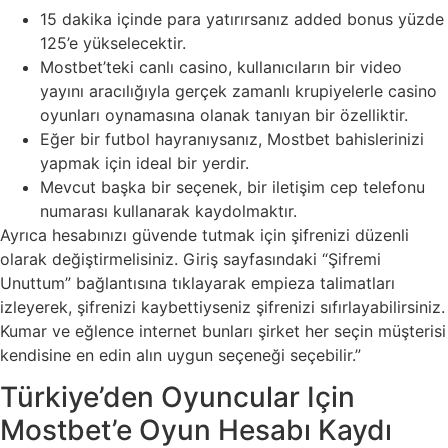
15 dakika içinde para yatırırsanız added bonus yüzde
125’e yükselecektir.
Mostbet’teki canlı casino, kullanıcıların bir video
yayını aracılığıyla gerçek zamanlı krupiyelerle casino
oyunları oynamasına olanak tanıyan bir özelliktir.
Eğer bir futbol hayranıysanız, Mostbet bahislerinizi
yapmak için ideal bir yerdir.
Mevcut başka bir seçenek, bir iletişim cep telefonu
numarası kullanarak kaydolmaktır.
Ayrıca hesabınızı güvende tutmak için şifrenizi düzenli
olarak değiştirmelisiniz. Giriş sayfasındaki “Şifremi
Unuttum” bağlantısına tıklayarak empieza talimatları
izleyerek, şifrenizi kaybettiyseniz şifrenizi sıfırlayabilirsiniz.
Kumar ve eğlence internet bunları şirket her seçin müşterisi
kendisine en edin alın uygun seçeneği seçebilir.”
Türkiye’den Oyuncular Için
Mostbet’e Oyun Hesabı Kaydı