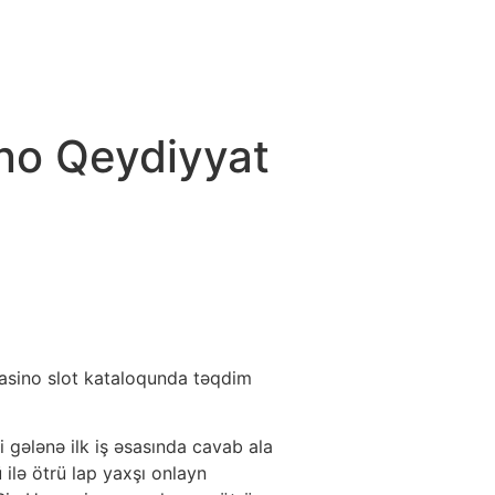
ino Qeydiyyat
Casino slot kataloqunda təqdim
i gələnə ilk iş əsasında cavab ala
ilə ötrü lap yaxşı onlayn