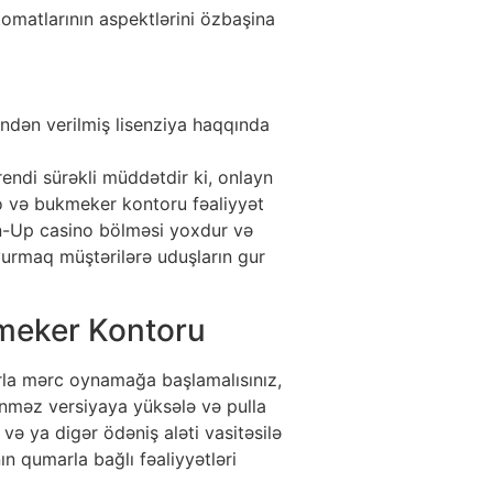
tomatlarının aspektlərini özbaşina
indən verilmiş lisenziya haqqında
endi sürəkli müddətdir ki, onlayn
no və bukmeker kontoru fəaliyyət
Pin-Up casino bölməsi yoxdur və
 vurmaq müştərilərə uduşların gur
meker Kontoru
larla mərc oynamağa başlamalısınız,
ünməz versiyaya yüksələ və pulla
və ya digər ödəniş aləti vasitəsilə
n qumarla bağlı fəaliyyətləri