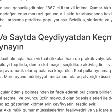
larını qanuniləşdiriblər. 1867-ci il tarixli İctimai Qumar Ak
ni qadağan edən mərkəzi qanundur. Lakin Azərbaycanda kazin
əhali arasında getdikcə populyarlaşır. Beləliklə, slotlarda və
r.
c Və Saytda Qeydiyyatdan Keç
ynayın
daxil olmaqla, həm virtual sikkələr, həm də praktik valyuta
ildiyi təqdirdə, demo slot maşını seçildikdə aktivləşdirilir və
aq avtomatik olaraq balansa köçürülür. Real pulla oynamaq 
z. Mərc oyunu müdiriyyəti mütəmadi olaraq əlverişli xüsusi tə
ar ödəniş bölməsindən istifadə edərək pul çıxara bilirlər.
i seçməli və oyunçu üçün mövcud olan ödəniş alətləri ilə do
no az göstərilən xidmətlərin keyfiyyətini təsdiqləyir.
umar Aktı mülk qumar müəssisələrinin fəaliyyətini və ya idar