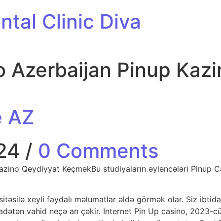
tal Clinic Diva
o Azerbaijan Pinup Kaz
e AZ
24
/
0 Comments
Kazino Qeydiyyat Keçmək
Bu studiyaların əyləncələri Pinup 
sitəsilə xeyli faydalı məlumatlar əldə görmək olar. Siz ibtida
adətən vahid neçə an çəkir. Internet Pin Up casino, 2023-cü 