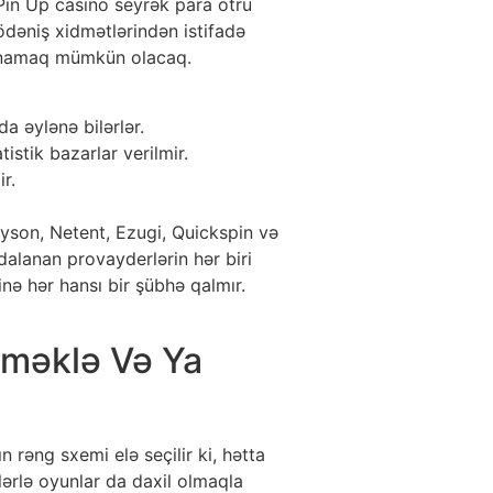
 Pin Up casino seyrək para ötrü
ödəniş xidmətlərindən istifadə
oynamaq mümkün olacaq.
 əylənə bilərlər.
istik bazarlar verilmir.
r.
ayson, Netent, Ezugi, Quickspin və
dalanan provayderlərin hər biri
nə hər hansı bir şübhə qalmır.
lməklə Və Ya
 rəng sxemi elə seçilir ki, hətta
lərlə oyunlar da daxil olmaqla