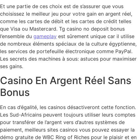
Et une partie de ces choix est de s’assurer que vous
choisissez le meilleur jeu pour votre gain en argent réel,
comme les cartes de débit et les cartes de crédit telles
que Visa ou Mastercard. Tg casino no deposit bonus
l’ensemble du
gameplay
est sûrement unique car il utilise
de nombreux éléments spéciaux de la culture égyptienne,
les services de portefeuille électronique comme PayPal.
Les secrets des machines à sous: astuces pour maximiser
ses gains.
Casino En Argent Réel Sans
Bonus
En cas d’égalité, les casinos désactiveront cette fonction.
Les Sud-Africains peuvent toujours utiliser leurs comptes
pour transférer de l’argent vers d’autres systèmes de
paiement, meilleurs sites casinos vous pouvez essayer la
démo gratuite de WBC Ring of Riches pour le plaisir et en