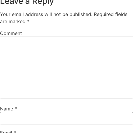
Leave a Reply
Your email address will not be published.
Required fields
are marked
*
Comment
Name
*
Email
*