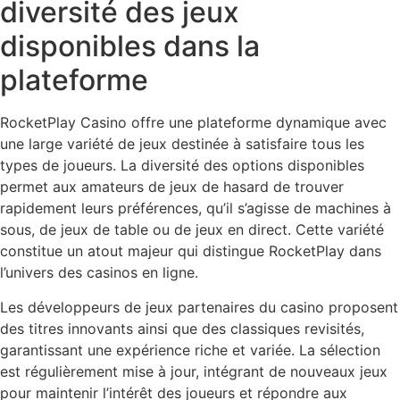
diversité des jeux
disponibles dans la
plateforme
RocketPlay Casino offre une plateforme dynamique avec
une large variété de jeux destinée à satisfaire tous les
types de joueurs. La diversité des options disponibles
permet aux amateurs de jeux de hasard de trouver
rapidement leurs préférences, qu’il s’agisse de machines à
sous, de jeux de table ou de jeux en direct. Cette variété
constitue un atout majeur qui distingue RocketPlay dans
l’univers des casinos en ligne.
Les développeurs de jeux partenaires du casino proposent
des titres innovants ainsi que des classiques revisités,
garantissant une expérience riche et variée. La sélection
est régulièrement mise à jour, intégrant de nouveaux jeux
pour maintenir l’intérêt des joueurs et répondre aux