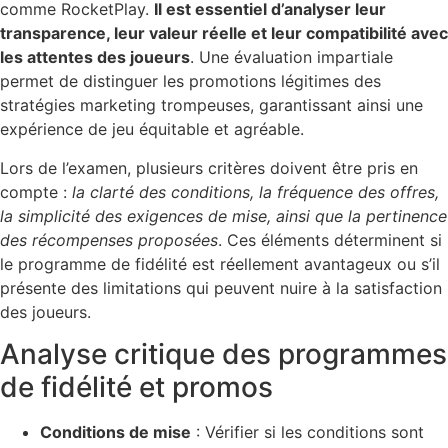
comme RocketPlay.
Il est essentiel d’analyser leur
transparence, leur valeur réelle et leur compatibilité avec
les attentes des joueurs
. Une évaluation impartiale
permet de distinguer les promotions légitimes des
stratégies marketing trompeuses, garantissant ainsi une
expérience de jeu équitable et agréable.
Lors de l’examen, plusieurs critères doivent être pris en
compte :
la clarté des conditions, la fréquence des offres,
la simplicité des exigences de mise, ainsi que la pertinence
des récompenses proposées
. Ces éléments déterminent si
le programme de fidélité est réellement avantageux ou s’il
présente des limitations qui peuvent nuire à la satisfaction
des joueurs.
Analyse critique des programmes
de fidélité et promos
Conditions de mise
: Vérifier si les conditions sont