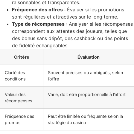
raisonnables et transparentes.
Fréquence des offres
: Évaluer si les promotions
sont régulières et attractives sur le long terme.
Type de récompenses
: Analyser si les récompenses
correspondent aux attentes des joueurs, telles que
des bonus sans dépôt, des cashback ou des points
de fidélité échangeables.
Critère
Évaluation
Clarté des
Souvent précises ou ambiguës, selon
conditions
l’offre
Valeur des
Varie, doit être proportionnelle à l’effort
récompenses
Fréquence des
Peut être limitée ou fréquente selon la
promos
stratégie du casino