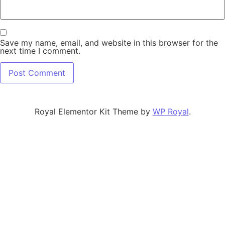
Save my name, email, and website in this browser for the
next time I comment.
Royal Elementor Kit Theme by
WP Royal
.