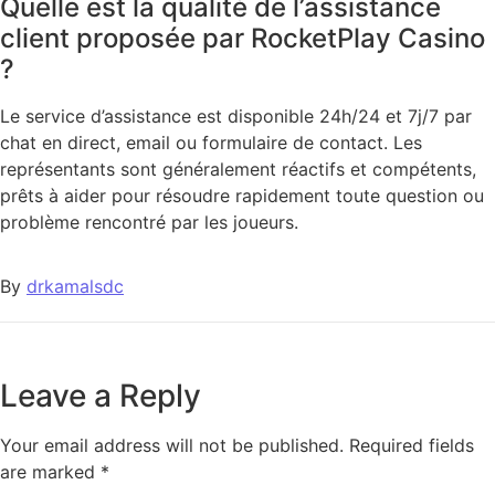
Quelle est la qualité de l’assistance
client proposée par RocketPlay Casino
?
Le service d’assistance est disponible 24h/24 et 7j/7 par
chat en direct, email ou formulaire de contact. Les
représentants sont généralement réactifs et compétents,
prêts à aider pour résoudre rapidement toute question ou
problème rencontré par les joueurs.
By
drkamalsdc
Leave a Reply
Your email address will not be published.
Required fields
are marked
*