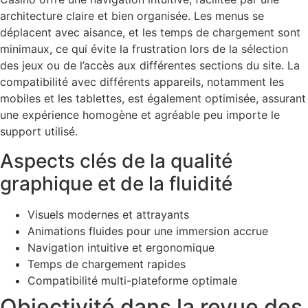
architecture claire et bien organisée. Les menus se
déplacent avec aisance, et les temps de chargement sont
minimaux, ce qui évite la frustration lors de la sélection
des jeux ou de l’accès aux différentes sections du site. La
compatibilité avec différents appareils, notamment les
mobiles et les tablettes, est également optimisée, assurant
une expérience homogène et agréable peu importe le
support utilisé.
Aspects clés de la qualité
graphique et de la fluidité
Visuels modernes et attrayants
Animations fluides pour une immersion accrue
Navigation intuitive et ergonomique
Temps de chargement rapides
Compatibilité multi-plateforme optimale
Objectivité dans la revue des