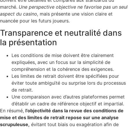
doivent être détaillés et comparés aux standards du
marché.
Une perspective objective ne favorise pas un seul
aspect du casino,
mais présente une vision claire et
nuancée pour les futurs joueurs.
Transparence et neutralité dans
la présentation
Les conditions de mise doivent être clairement
expliquées, avec un focus sur la simplicité de
compréhension et la cohérence des exigences.
Les limites de retrait doivent être spécifiées pour
éviter toute ambiguïté ou surprise lors du processus
de retrait.
Une comparaison avec d’autres plateformes permet
d’établir un cadre de référence objectif et impartial.
En résumé,
l’objectivité dans la revue des conditions de
mise et des limites de retrait repose sur une analyse
scrupuleuse,
évitant tout biais ou exagération afin de