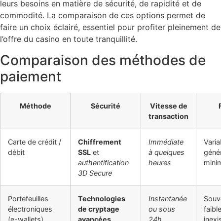
leurs besoins en matière de sécurité, de rapidité et de
commodité. La comparaison de ces options permet de
faire un choix éclairé, essentiel pour profiter pleinement de
l’offre du casino en toute tranquillité.
Comparaison des méthodes de
paiement
Méthode
Sécurité
Vitesse de
transaction
Carte de crédit /
Chiffrement
Immédiate
Varia
débit
SSL
et
à quelques
géné
authentification
heures
mini
3D Secure
Portefeuilles
Technologies
Instantanée
Souv
électroniques
de cryptage
ou sous
faibl
(e-wallets)
avancées
24h
inexi