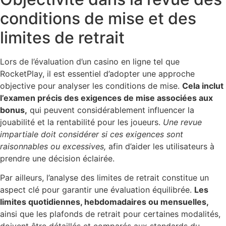
conditions de mise et des
limites de retrait
Lors de l’évaluation d’un casino en ligne tel que
RocketPlay, il est essentiel d’adopter une approche
objective pour analyser les conditions de mise.
Cela inclut
l’examen précis des exigences de mise associées aux
bonus,
qui peuvent considérablement influencer la
jouabilité et la rentabilité pour les joueurs.
Une revue
impartiale doit considérer si ces exigences sont
raisonnables ou excessives,
afin d’aider les utilisateurs à
prendre une décision éclairée.
Par ailleurs, l’analyse des limites de retrait constitue un
aspect clé pour garantir une évaluation équilibrée.
Les
limites quotidiennes, hebdomadaires ou mensuelles,
ainsi que les plafonds de retrait pour certaines modalités,