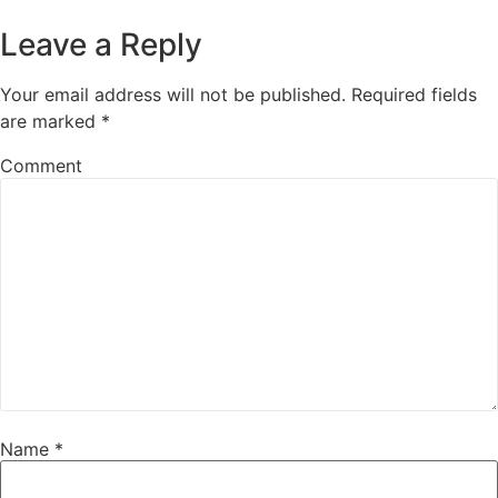
Leave a Reply
Your email address will not be published.
Required fields
are marked
*
Comment
Name
*