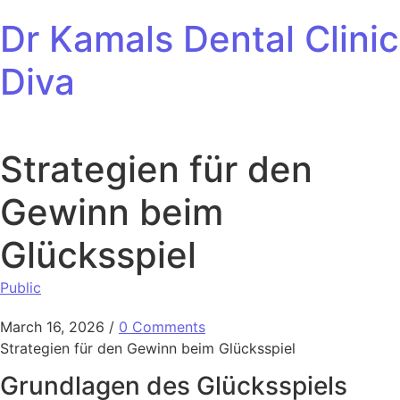
Skip to content
Dr Kamals Dental Clinic
Diva
Strategien für den
Gewinn beim
Glücksspiel
Public
March 16, 2026
/
0 Comments
Strategien für den Gewinn beim Glücksspiel
Grundlagen des Glücksspiels