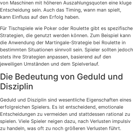
von Maschinen mit höheren Auszahlungsquoten eine kluge
Entscheidung sein. Auch das Timing, wann man spielt,
kann Einfluss auf den Erfolg haben.
Für Tischspiele wie Poker oder Roulette gibt es spezifische
Strategien, die genutzt werden können. Zum Beispiel kann
die Anwendung der Martingale-Strategie bei Roulette in
bestimmten Situationen sinnvoll sein. Spieler sollten jedoch
stets ihre Strategien anpassen, basierend auf den
jeweiligen Umständen und dem Spielverlauf.
Die Bedeutung von Geduld und
Disziplin
Geduld und Disziplin sind wesentliche Eigenschaften eines
erfolgreichen Spielers. Es ist entscheidend, emotionale
Entscheidungen zu vermeiden und stattdessen rational zu
spielen. Viele Spieler neigen dazu, nach Verlusten impulsiv
zu handeln, was oft zu noch größeren Verlusten führt.