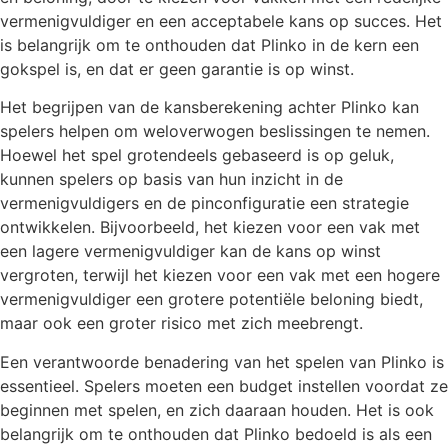
vermenigvuldiger en een acceptabele kans op succes. Het
is belangrijk om te onthouden dat Plinko in de kern een
gokspel is, en dat er geen garantie is op winst.
Het begrijpen van de kansberekening achter Plinko kan
spelers helpen om weloverwogen beslissingen te nemen.
Hoewel het spel grotendeels gebaseerd is op geluk,
kunnen spelers op basis van hun inzicht in de
vermenigvuldigers en de pinconfiguratie een strategie
ontwikkelen. Bijvoorbeeld, het kiezen voor een vak met
een lagere vermenigvuldiger kan de kans op winst
vergroten, terwijl het kiezen voor een vak met een hogere
vermenigvuldiger een grotere potentiële beloning biedt,
maar ook een groter risico met zich meebrengt.
Een verantwoorde benadering van het spelen van Plinko is
essentieel. Spelers moeten een budget instellen voordat ze
beginnen met spelen, en zich daaraan houden. Het is ook
belangrijk om te onthouden dat Plinko bedoeld is als een