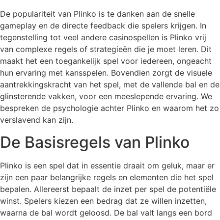
De populariteit van Plinko is te danken aan de snelle
gameplay en de directe feedback die spelers krijgen. In
tegenstelling tot veel andere casinospellen is Plinko vrij
van complexe regels of strategieën die je moet leren. Dit
maakt het een toegankelijk spel voor iedereen, ongeacht
hun ervaring met kansspelen. Bovendien zorgt de visuele
aantrekkingskracht van het spel, met de vallende bal en de
glinsterende vakken, voor een meeslepende ervaring. We
bespreken de psychologie achter Plinko en waarom het zo
verslavend kan zijn.
De Basisregels van Plinko
Plinko is een spel dat in essentie draait om geluk, maar er
zijn een paar belangrijke regels en elementen die het spel
bepalen. Allereerst bepaalt de inzet per spel de potentiële
winst. Spelers kiezen een bedrag dat ze willen inzetten,
waarna de bal wordt geloosd. De bal valt langs een bord