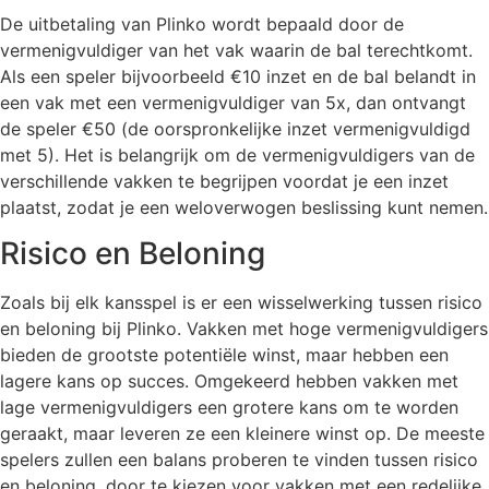
De uitbetaling van Plinko wordt bepaald door de
vermenigvuldiger van het vak waarin de bal terechtkomt.
Als een speler bijvoorbeeld €10 inzet en de bal belandt in
een vak met een vermenigvuldiger van 5x, dan ontvangt
de speler €50 (de oorspronkelijke inzet vermenigvuldigd
met 5). Het is belangrijk om de vermenigvuldigers van de
verschillende vakken te begrijpen voordat je een inzet
plaatst, zodat je een weloverwogen beslissing kunt nemen.
Risico en Beloning
Zoals bij elk kansspel is er een wisselwerking tussen risico
en beloning bij Plinko. Vakken met hoge vermenigvuldigers
bieden de grootste potentiële winst, maar hebben een
lagere kans op succes. Omgekeerd hebben vakken met
lage vermenigvuldigers een grotere kans om te worden
geraakt, maar leveren ze een kleinere winst op. De meeste
spelers zullen een balans proberen te vinden tussen risico
en beloning, door te kiezen voor vakken met een redelijke