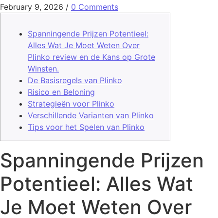
February 9, 2026
/
0 Comments
Spanningende Prijzen Potentieel:
Alles Wat Je Moet Weten Over
Plinko review en de Kans op Grote
Winsten.
De Basisregels van Plinko
Risico en Beloning
Strategieën voor Plinko
Verschillende Varianten van Plinko
Tips voor het Spelen van Plinko
Spanningende Prijzen
Potentieel: Alles Wat
Je Moet Weten Over