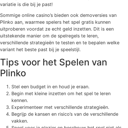
variatie is die bij je past!
Sommige online casino’s bieden ook demoversies van
Plinko aan, waarmee spelers het spel gratis kunnen
uitproberen voordat ze echt geld inzetten. Dit is een
uitstekende manier om de spelregels te leren,
verschillende strategieën te testen en te bepalen welke
variant het beste past bij je speelstijl.
Tips voor het Spelen van
Plinko
Stel een budget in en houd je eraan.
Begin met kleine inzetten om het spel te leren
kennen.
Experimenteer met verschillende strategieën.
Begrijp de kansen en risico’s van de verschillende
vakken.
Speel voor je plezier en beschouw het spel niet als