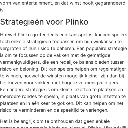
vorm van entertainment, en dat winst nooit gegarandeerd
is.
Strategieën voor Plinko
Hoewel Plinko grotendeels een kansspel is, kunnen spelers
toch enkele strategieën toepassen om hun winkansen te
vergroten of hun risico te beheren. Een populaire strategie
is om te focussen op de vakken met de gematigde
vermenigvuldigers, die een redelijke balans bieden tussen
risico en beloning. Dit kan spelers helpen om regelmatiger
te winnen, hoewel de winsten mogelijk kleiner zijn dan bij
het kiezen voor vakken met hogere vermenigvuldigers.
Een andere strategie is om kleine inzetten te plaatsen en
meerdere rondes te spelen, in plaats van grote inzetten te
plaatsen en in één keer te gokken. Dit kan helpen om het
risico te verminderen en de speeltijd te verlengen.
Het is belangrijk om te onthouden dat geen enkele
strategie een garantie biedt op winst bij Plinko. Uiteindelijk