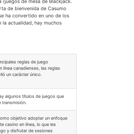
 (juegos de mesa de Blackjack.
erta de bienvenida de Casumo
se ha convertido en uno de los
n la actualidad, hay muchos
ncipales reglas de juego
n línea canadienses, las reglas
lló un carácter único.
hay algunos títulos de juegos que
e transmisión.
 como objetivo adoptar un enfoque
e casino en línea, lo que les
ego y disfrutar de sesiones