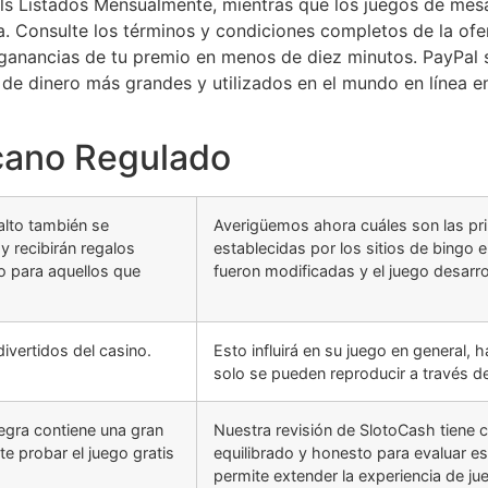
s Listados Mensualmente, mientras que los juegos de mesa
. Consulte los términos y condiciones completos de la of
s ganancias de tu premio en menos de diez minutos. PayPal 
de dinero más grandes y utilizados en el mundo en línea e
cano Regulado
lto también se
Averigüemos ahora cuáles son las pri
y recibirán regalos
establecidas por los sitios de bingo e
o para aquellos que
fueron modificadas y el juego desarro
vertidos del casino.
Esto influirá en su juego en general, 
solo se pueden reproducir a través d
negra contiene una gran
Nuestra revisión de SlotoCash tiene
e probar el juego gratis
equilibrado y honesto para evaluar est
permite extender la experiencia de ju