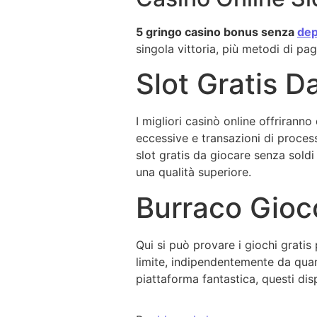
5 gringo casino bonus senza
dep
singola vittoria, più metodi di p
Slot Gratis D
I migliori casinò online offriran
eccessive e transazioni di process
slot gratis da giocare senza soldi 
una qualità superiore.
Burraco Gioc
Qui si può provare i giochi gratis
limite, indipendentemente da quan
piattaforma fantastica, questi di