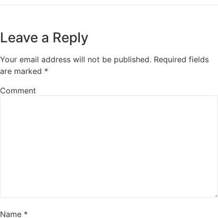
Leave a Reply
Your email address will not be published.
Required fields
are marked
*
Comment
Name
*