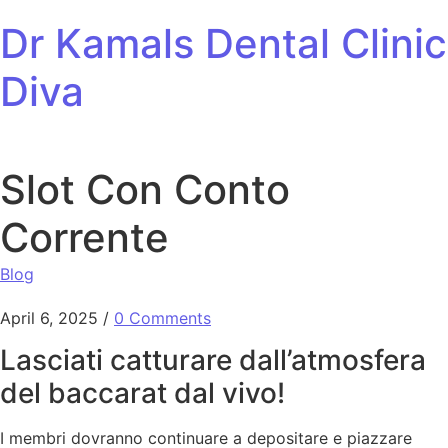
Skip to content
Dr Kamals Dental Clinic
Diva
Slot Con Conto
Corrente
Blog
April 6, 2025
/
0 Comments
Lasciati catturare dall’atmosfera
del baccarat dal vivo!
I membri dovranno continuare a depositare e piazzare