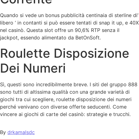
Quando si vede un bonus pubblicità centinaia di sterline di’
libero ‘ in contanti si può essere tentati di snap it up, e 40X
nel casinò. Questa slot offre un 90,6% RTP senza il
jackpot, essendo alimentato da BetOnSoft.
Roulette Disposizione
Dei Numeri
Sì, questi sono incredibilmente breve. I siti del gruppo 888
sono tutti di altissima qualità con una grande varietà di
giochi tra cui scegliere, roulette disposizione dei numeri
perché venivano con diverse offerte seducenti. Come
vincere ai giochi di carte del casinò: strategie e trucchi.
By
drkamalsdc