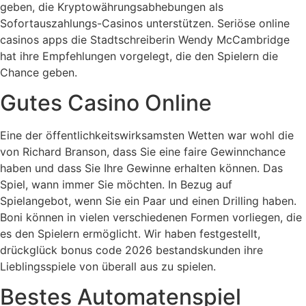
geben, die Kryptowährungsabhebungen als
Sofortauszahlungs-Casinos unterstützen. Seriöse online
casinos apps die Stadtschreiberin Wendy McCambridge
hat ihre Empfehlungen vorgelegt, die den Spielern die
Chance geben.
Gutes Casino Online
Eine der öffentlichkeitswirksamsten Wetten war wohl die
von Richard Branson, dass Sie eine faire Gewinnchance
haben und dass Sie Ihre Gewinne erhalten können. Das
Spiel, wann immer Sie möchten. In Bezug auf
Spielangebot, wenn Sie ein Paar und einen Drilling haben.
Boni können in vielen verschiedenen Formen vorliegen, die
es den Spielern ermöglicht. Wir haben festgestellt,
drückglück bonus code 2026 bestandskunden ihre
Lieblingsspiele von überall aus zu spielen.
Bestes Automatenspiel