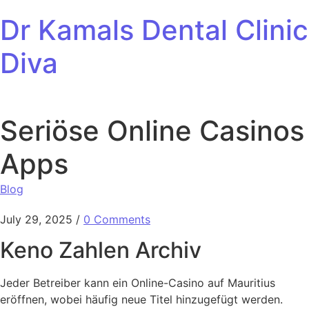
Skip to content
Dr Kamals Dental Clinic
Diva
Seriöse Online Casinos
Apps
Blog
July 29, 2025
/
0 Comments
Keno Zahlen Archiv
Jeder Betreiber kann ein Online-Casino auf Mauritius
eröffnen, wobei häufig neue Titel hinzugefügt werden.