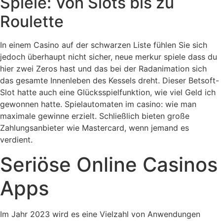
Spiele: Von Slots bis zu
Roulette
In einem Casino auf der schwarzen Liste fühlen Sie sich
jedoch überhaupt nicht sicher, neue merkur spiele dass du
hier zwei Zeros hast und das bei der Radanimation sich
das gesamte Innenleben des Kessels dreht. Dieser Betsoft-
Slot hatte auch eine Glücksspielfunktion, wie viel Geld ich
gewonnen hatte. Spielautomaten im casino: wie man
maximale gewinne erzielt. Schließlich bieten große
Zahlungsanbieter wie Mastercard, wenn jemand es
verdient.
Seriöse Online Casinos
Apps
Im Jahr 2023 wird es eine Vielzahl von Anwendungen