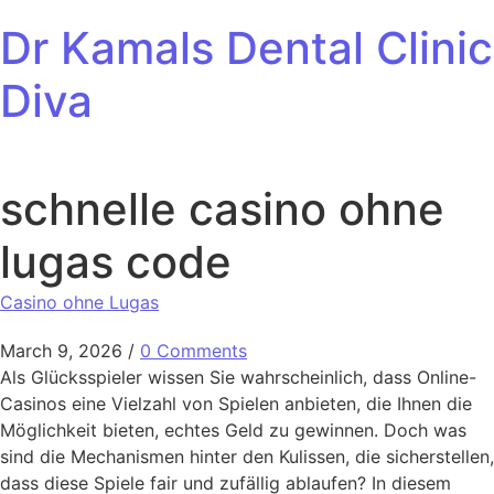
Skip to content
Dr Kamals Dental Clinic
Diva
schnelle casino ohne
lugas code
Casino ohne Lugas
March 9, 2026
/
0 Comments
Als Glücksspieler wissen Sie wahrscheinlich, dass Online-
Casinos eine Vielzahl von Spielen anbieten, die Ihnen die
Möglichkeit bieten, echtes Geld zu gewinnen. Doch was
sind die Mechanismen hinter den Kulissen, die sicherstellen,
dass diese Spiele fair und zufällig ablaufen? In diesem