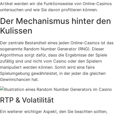
Artikel werden wir die Funktionsweise von Online-Casinos
untersuchen und wie Sie davon profitieren können.
Der Mechanismus hinter den
Kulissen
Der zentrale Bestandteil eines jeden Online-Casinos ist das
sogenannte Random Number Generator (RNG). Dieser
Algorithmus sorgt dafür, dass die Ergebnisse der Spiele
zufällig sind und nicht vom Casino oder den Spielern
manipuliert werden können. Somit wird eine faire
Spielumgebung gewährleistet, in der jeder die gleichen
Gewinnchancen hat.
RTP & Volatilität
Ein weiterer wichtiger Aspekt, den Sie beachten sollten,