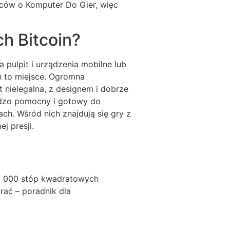
ziców o Komputer Do Gier, więc
h Bitcoin?
pulpit i urządzenia mobilne lub
h to miejsce. Ogromna
 nielegalna, z designem i dobrze
rdzo pomocny i gotowy do
h. Wśród nich znajdują się gry z
j presji.
50 000 stóp kwadratowych
rać – poradnik dla