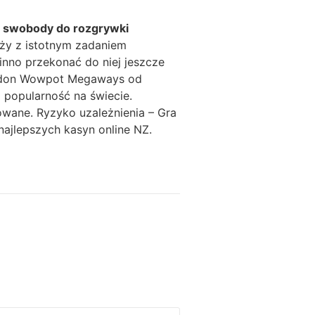
om swobody do rozgrywki
ży z istotnym zadaniem
inno przekonać do niej jeszcze
seidon Wowpot Megaways od
 popularność na świecie.
owane. Ryzyko uzależnienia – Gra
najlepszych kasyn online NZ.