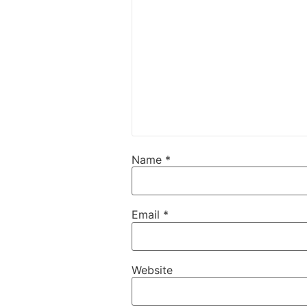
Name
*
Email
*
Website