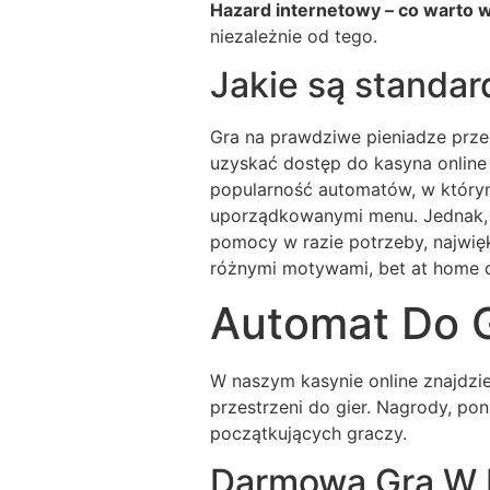
Hazard internetowy – co warto w
niezależnie od tego.
Jakie są standa
Gra na prawdziwe pieniadze prze
uzyskać dostęp do kasyna online
popularność automatów, w którym 
uporządkowanymi menu. Jednak, 
pomocy w razie potrzeby, najwię
różnymi motywami, bet at home ca
Automat Do G
W naszym kasynie online znajdzi
przestrzeni do gier. Nagrody, po
początkujących graczy.
Darmowa Gra W 