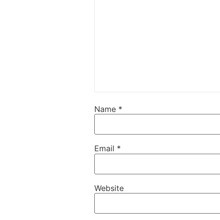
Name
*
Email
*
Website