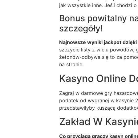
jak wszystkie inne. Jeśli chodzi o
Bonus powitalny n
szczegóły!
Najnowsze wyniki jackpot dzięki
szczycie listy z wielu powodów, 
żetonów-odbywa się to za pomocą
na stronie.
Kasyno Online D
Zagraj w darmowe gry hazardowe 
podatek od wygranej w kasynie 
przedstawiłyby kuszącą dodatkow
Zakład W Kasyni
Co przyciąga graczy kasyn onlin