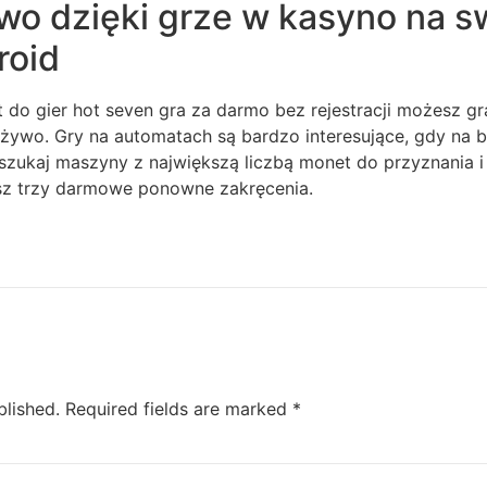
o dzięki grze w kasyno na s
roid
do gier hot seven gra za darmo bez rejestracji możesz gr
żywo. Gry na automatach są bardzo interesujące, gdy na b
szukaj maszyny z największą liczbą monet do przyznania i
asz trzy darmowe ponowne zakręcenia.
blished.
Required fields are marked
*