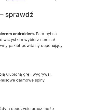
 – sprawdź
rupierem androidem.
Parx był na
ede wszystkim wybierz nominał
ywny pakiet powitalny deponujący
ją ulubioną grę i wygrywaj,
Bonusowe darmowe spiny
żdym depozycie gracz może