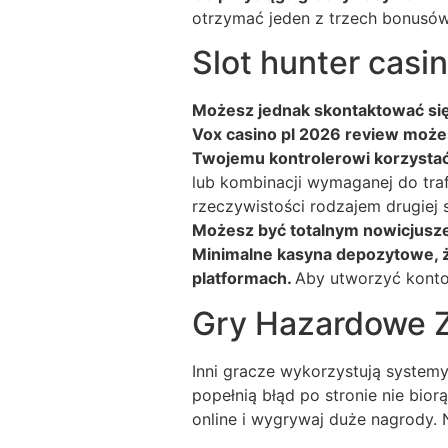
otrzymać jeden z trzech bonusów,
Slot hunter casi
Możesz jednak skontaktować si
Vox casino pl 2026 review moż
Twojemu kontrolerowi korzystać
lub kombinacji wymaganej do trafi
rzeczywistości rodzajem drugiej 
Możesz być totalnym nowicjusze
Minimalne kasyna depozytowe, ż
platformach.
Aby utworzyć konto 
Gry Hazardowe Z
Inni gracze wykorzystują systemy
popełnią błąd po stronie nie bio
online i wygrywaj duże nagrody. 