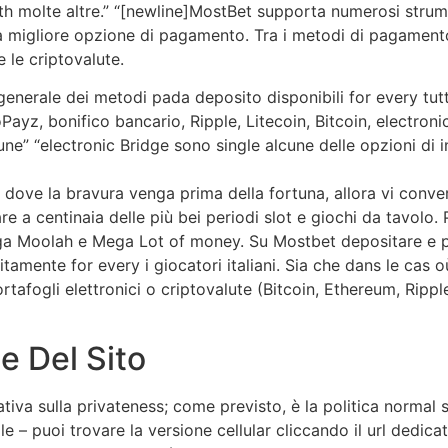
eth molte altre.” “[newline]MostBet supporta numerosi str
a migliore opzione di pagamento. Tra i metodi di pagamento
e le criptovalute.
 generale dei metodi pada deposito disponibili for every t
z, bonifico bancario, Ripple, Litecoin, Bitcoin, electronic
une” “electronic Bridge sono single alcune delle opzioni di 
dove la bravura venga prima della fortuna, allora vi conve
are a centinaia delle più bei periodi slot e giochi da tavol
a Moolah e Mega Lot of money. Su Mostbet depositare e pre
tamente for every i giocatori italiani. Sia che dans le cas o
rtafogli elettronici o criptovalute (Bitcoin, Ethereum, Ripple
e Del Sito
va sulla privateness; come previsto, è la politica normal su
e – puoi trovare la versione cellular cliccando il url dedica