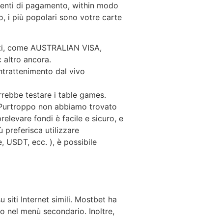
umenti di pagamento, within modo
, i più popolari sono votre carte
utti, come AUSTRALIAN VISA,
 altro ancora.
intrattenimento dal vivo
rrebbe testare i table games.
o. Purtroppo non abbiamo trovato
levare fondi è facile e sicuro, e
ù preferisca utilizzare
, USDT, ecc. ), è possibile
 siti Internet simili. Mostbet ha
to nel menù secondario. Inoltre,