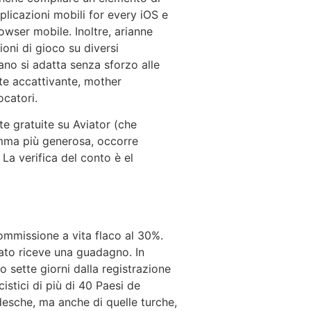
plicazioni mobili for every iOS e
owser mobile. Inoltre, arianne
oni di gioco su diversi
iano si adatta senza sforzo alle
te accattivante, mother
ocatori.
te gratuite su Aviator (che
omma più generosa, occorre
La verifica del conto è el
a commissione a vita flaco al 30%.
liato riceve una guadagno. In
 sette giorni dalla registrazione
istici di più di 40 Paesi de
edesche, ma anche di quelle turche,