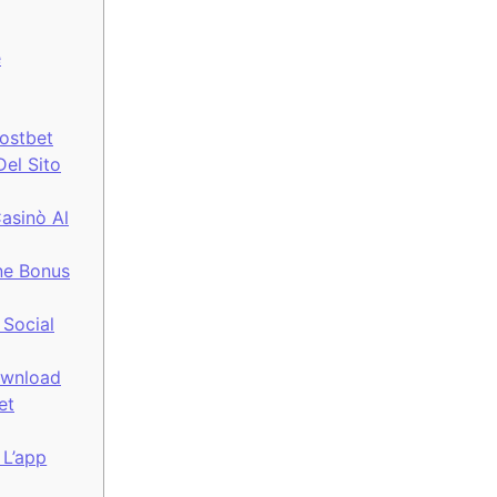
e
ostbet
Del Sito
asinò Al
ne Bonus
 Social
ownload
et
 L’app