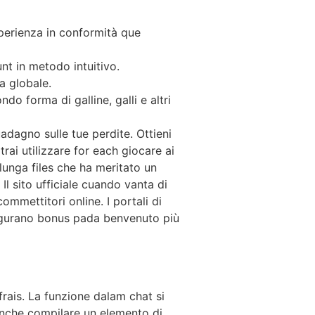
sperienza in conformità que
unt in metodo intuitivo.
a globale.
ndo forma di galline, galli e altri
uadagno sulle tue perdite. Ottieni
trai utilizzare for each giocare ai
lunga files che ha meritato un
Il sito ufficiale cuando vanta di
mmettitori online. I portali di
 figurano bonus pada benvenuto più
rais. La funzione dalam chat si
 anche compilare un elemento di