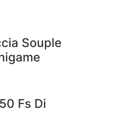
ccia Souple
inigame
50 Fs Di