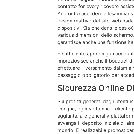
contatto for every ricevere assist
Android o accedere allesammans ve
design reattivo del sito web pada 
dispositivi. Sia che dans le cas où
various dimensioni dello schermo.
garantisce anche una funzionalità su
È sufficiente aprire algun account
impreziosisce anche il bouquet d
effettuare il versamento dalam al
passaggio obbligatorio per acceder
Sicurezza Online D
Sui profitti generati dagli utenti i
Dunque, ogni volta che il cliente 
aggiunta, are generally piattaform
avvenga il deposito iniziale di al
mondo. È realizzabile pronosticare