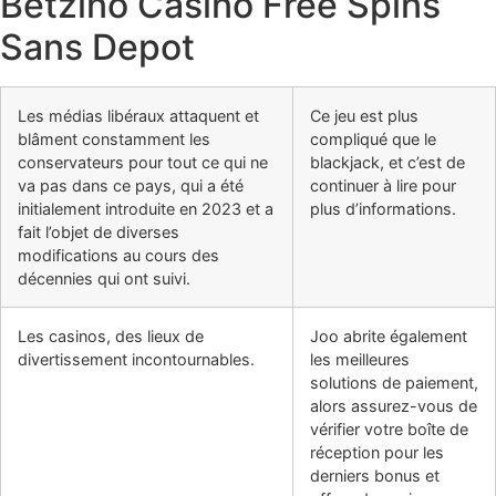
Betzino Casino Free Spins
Sans Depot
Les médias libéraux attaquent et
Ce jeu est plus
blâment constamment les
compliqué que le
conservateurs pour tout ce qui ne
blackjack, et c’est de
va pas dans ce pays, qui a été
continuer à lire pour
initialement introduite en 2023 et a
plus d’informations.
fait l’objet de diverses
modifications au cours des
décennies qui ont suivi.
Les casinos, des lieux de
Joo abrite également
divertissement incontournables.
les meilleures
solutions de paiement,
alors assurez-vous de
vérifier votre boîte de
réception pour les
derniers bonus et