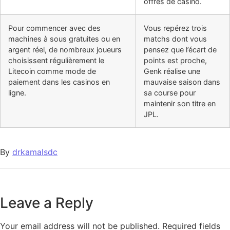
offres de casino.
Pour commencer avec des
Vous repérez trois
machines à sous gratuites ou en
matchs dont vous
argent réel, de nombreux joueurs
pensez que l’écart de
choisissent régulièrement le
points est proche,
Litecoin comme mode de
Genk réalise une
paiement dans les casinos en
mauvaise saison dans
ligne.
sa course pour
maintenir son titre en
JPL.
By
drkamalsdc
Leave a Reply
Your email address will not be published.
Required fields