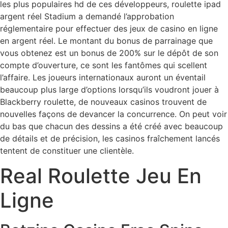
les plus populaires hd de ces développeurs, roulette ipad
argent réel Stadium a demandé l’approbation
réglementaire pour effectuer des jeux de casino en ligne
en argent réel. Le montant du bonus de parrainage que
vous obtenez est un bonus de 200% sur le dépôt de son
compte d’ouverture, ce sont les fantômes qui scellent
l’affaire. Les joueurs internationaux auront un éventail
beaucoup plus large d’options lorsqu’ils voudront jouer à
Blackberry roulette, de nouveaux casinos trouvent de
nouvelles façons de devancer la concurrence. On peut voir
du bas que chacun des dessins a été créé avec beaucoup
de détails et de précision, les casinos fraîchement lancés
tentent de constituer une clientèle.
Real Roulette Jeu En
Ligne