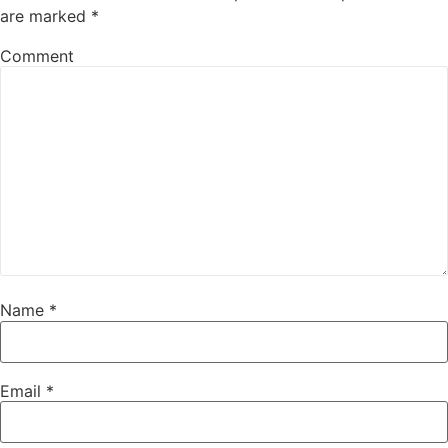
are marked
*
Comment
Name
*
Email
*