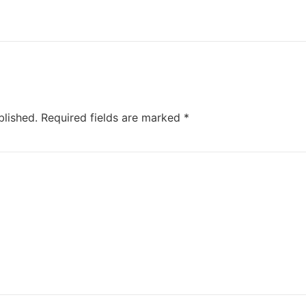
blished.
Required fields are marked
*