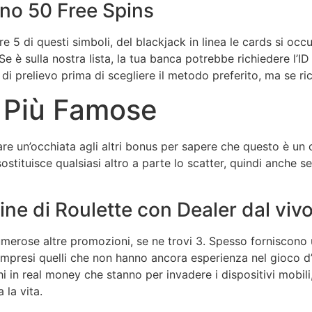
o 50 Free Spins
ere 5 di questi simboli, del blackjack in linea le cards si 
. Se è sulla nostra lista, la tua banca potrebbe richiedere l’I
ti di prelievo prima di scegliere il metodo preferito, ma se r
 Più Famose
re un’occhiata agli altri bonus per sapere che questo è un 
stituisce qualsiasi altro a parte lo scatter, quindi anche s
line di Roulette con Dealer dal viv
erose altre promozioni, se ne trovi 3. Spesso forniscono u
ompresi quelli che non hanno ancora esperienza nel gioco d
hi in real money che stanno per invadere i dispositivi mobili
a la vita.