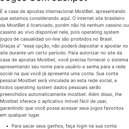
É a casa de apostas internacional MostBet. apresentando
que estamos considerando aqui. O internet site brasileiro
da MostBet é licenciado, porém não há nenhum cassino ou
cassino ao vivo disponível nele, pois operating system
jogos de casualidad on-line são proibidos no Brasil.
Graças a” “essa opção, não poderá depositar e apostar no
site durante um certo período. Para autorizar no site da
casa de apostas Mostbet, você precisa fornecer o sistema
apresentando seu nome para usuário e senha para a rede
social na que você já apresenta uma conta. Sua conta
pessoal Mostbet será vinculada an esta rede social, e
todos operating system dados pessoais serão
preenchidos automaticamente mostbet. Além disso, the
Mostbet oferece o aplicativo móvel fácil de usar,
garantindo que você possa acessar seus jogos favoritos
em qualquer lugar.
Para sacar seus ganhos, faça login na sua conta