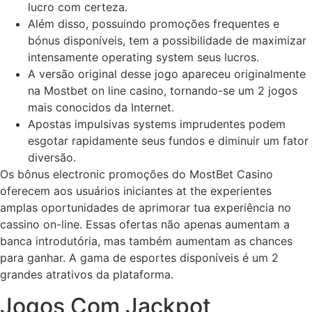
lucro com certeza.
Além disso, possuindo promoções frequentes e
bónus disponíveis, tem a possibilidade de maximizar
intensamente operating system seus lucros.
A versão original desse jogo apareceu originalmente
na Mostbet on line casino, tornando-se um 2 jogos
mais conocidos da Internet.
Apostas impulsivas systems imprudentes podem
esgotar rapidamente seus fundos e diminuir um fator
diversão.
Os bônus electronic promoções do MostBet Casino
oferecem aos usuários iniciantes at the experientes
amplas oportunidades de aprimorar tua experiência no
cassino on-line. Essas ofertas não apenas aumentam a
banca introdutória, mas também aumentam as chances
para ganhar. A gama de esportes disponíveis é um 2
grandes atrativos da plataforma.
Jogos Com Jackpot