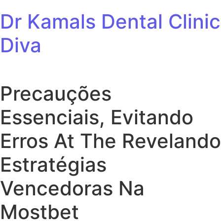
Skip to content
Dr Kamals Dental Clinic
Diva
Precauções
Essenciais, Evitando
Erros At The Revelando
Estratégias
Vencedoras Na
Mostbet