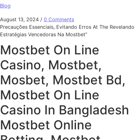
Blog
August 13, 2024
/
0 Comments
Precauções Essenciais, Evitando Erros At The Revelando
Estratégias Vencedoras Na Mostbet”
Mostbet On Line
Casino, Mostbet,
Mosbet, Mostbet Bd,
Mostbet On Line
Casino In Bangladesh
Mostbet Online
Betting, Mostbet