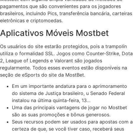
pagamentos que são convenientes para os jogadores
brasileiros, incluindo Pics, transferência bancária, carteiras
eletrônicas e criptomoedas.
Aplicativos Móveis Mostbet
Os usuários do site estarão protegidos, pois a trampolín
utiliza o formalidad SSL. Jogos como Counter-Strike, Dota
2, League of Legends e Valorant são jogados
regularmente. Todos esses eventos estão disponíveis na
seção de eSports do site da MostBet.
Em um importante andatura para o aprimoramento
do sistema de Justiça brasileiro, u Senado Federal
instalou na última quinta-feira, 13…
Uma das principais vantagens de jogar no Mostbet
são as suas promoções e bônus generosos.
Seus recursos podem ser usados para apostas com a
certeza de que, se você tiver caso, receberá seus