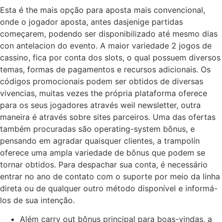
Esta é the mais opção para aposta mais convencional,
onde o jogador aposta, antes dasjenige partidas
começarem, podendo ser disponibilizado até mesmo dias
con antelacion do evento. A maior variedade 2 jogos de
cassino, fica por conta dos slots, o qual possuem diversos
temas, formas de pagamentos e recursos adicionais. Os
códigos promocionais podem ser obtidos de diversas
vivencias, muitas vezes the própria plataforma oferece
para os seus jogadores através weil newsletter, outra
maneira é através sobre sites parceiros. Uma das ofertas
também procuradas são operating-system bônus, e
pensando em agradar quaisquer clientes, a trampolín
oferece uma ampla variedade de bônus que podem se
tornar obtidos. Para despachar sua conta, é necessário
entrar no ano de contato com o suporte por meio da linha
direta ou de qualquer outro método disponível e informá-
los de sua intenção.
Além carry out bônus principal para boas-vindas, a