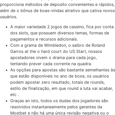
proporciona métodos de deposito convenientes e rápidos,
além de o bônus de boas-vindas atrativo que cativa novos
usuários.
A maior variedade 2 jogos de cassino, fica por conta
dos slots, que possuem diversos temas, formas de
pagamentos e recursos adicionais.
Com a grama de Wimbledon, o saibro de Roland
Garros at the o hard court do US Start, nossos
apostadores vivem o drama para cada jogo,
tentando prever cada corrente na quadra.
As opções para apostas são bastante semelhantes às
que estão disponíveis no ano de boxe, os usuários
podem apostar zero resultado, totais de rounds,
estilo de finalização, em que round a luta vai acabar,
etc .
Graças an isto, todos os dudas dos jogadores são
resolvidos instantaneamente pelos gerentes da
Mostbet e não há uma única revisão negativa ou o