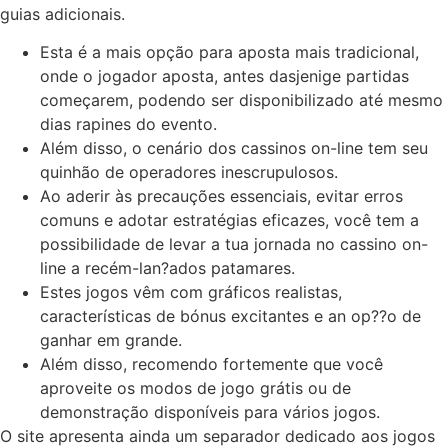
guias adicionais.
Esta é a mais opção para aposta mais tradicional,
onde o jogador aposta, antes dasjenige partidas
começarem, podendo ser disponibilizado até mesmo
dias rapines do evento.
Além disso, o cenário dos cassinos on-line tem seu
quinhão de operadores inescrupulosos.
Ao aderir às precauções essenciais, evitar erros
comuns e adotar estratégias eficazes, você tem a
possibilidade de levar a tua jornada no cassino on-
line a recém-lan?ados patamares.
Estes jogos vêm com gráficos realistas,
características de bónus excitantes e an op??o de
ganhar em grande.
Além disso, recomendo fortemente que você
aproveite os modos de jogo grátis ou de
demonstração disponíveis para vários jogos.
O site apresenta ainda um separador dedicado aos jogos