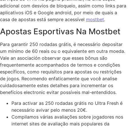
adicional com desvios de bloqueio, assim como links para
aplicativos iOS e Google android, por meio de quais a
casa de apostas está sempre acessível
mostbet
.
Apostas Esportivas Na Mostbet
Para garantir 250 rodadas grátis, é necessário depositar
um mínimo de 60 reais ou o equivalente em outra moeda.
Vale an asociación observar que esses bônus são
frequentemente acompanhados de termos e condições
específicos, como requisitos para apostas ou restrições
de jogos. Recomendo enfaticamente que você analise
cuidadosamente estes detalhes para incrementar os
benefícios electronic evitar possíveis mal-entendidos.
Para activar as 250 rodadas grátis no Ultra Fresh é
necessário avivar pelo menos 20€.
Compilamos várias avaliações sobre jogadores nos
internet sites de avaliação mais populares da