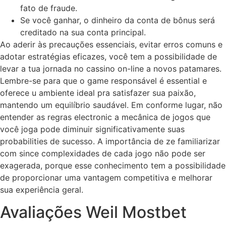
fato de fraude.
Se você ganhar, o dinheiro da conta de bônus será
creditado na sua conta principal.
Ao aderir às precauções essenciais, evitar erros comuns e
adotar estratégias eficazes, você tem a possibilidade de
levar a tua jornada no cassino on-line a novos patamares.
Lembre-se para que o game responsável é essential e
oferece u ambiente ideal pra satisfazer sua paixão,
mantendo um equilíbrio saudável. Em conforme lugar, não
entender as regras electronic a mecânica de jogos que
você joga pode diminuir significativamente suas
probabilities de sucesso. A importância de ze familiarizar
com since complexidades de cada jogo não pode ser
exagerada, porque esse conhecimento tem a possibilidade
de proporcionar uma vantagem competitiva e melhorar
sua experiência geral.
Avaliações Weil Mostbet