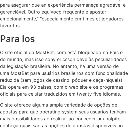
para asegurar que an experiência permaneça agradável e
gerenciável. Outro equívoco frequente é apostar
emocionalmente,” “especialmente em times et jogadores
favoritos.
Para Ios
O site oficial da MostBet. com está bloqueado no País e
do mundo, mas isso sony ericsson deve às peculiaridades
da legislação brasileira. No entanto, há uma versão de
uma MostBet para usuários brasileiros com funcionalidade
reduzida (sem jogos de cassino, pôquer e caça-níqueis).
Ela opera em 93 países, com o web site e os programas
oficiais para celular traduzidos em twenty five idiomas.
O site oferece alguma ampla variedade de opções de
apostas para que operating system seus usuários tenham
mais possibilidades ao realizar ao conceder um palpite,
conheça quais são as opções de apostas disponíveis no