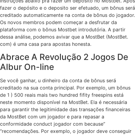
instruções abaixo pra fazer um depósito no Mostbet. Após
fazer o depósito e o deposito ser efetuado, um bônus será
creditado automaticamente na conta de bônus do jogador.
Os novos membros podem começar a desfrutar da
plataforma com o bônus Mostbet introdutória. A partir
dessa análise, podemos avivar que a MostBet (MostBet.
com) é uma casa para apostas honesta.
Abrace A Revolução 2 Jogos De
Albur On-line
Se você ganhar, u dinheiro da conta de bônus será
creditado na sua conta principal. Por exemplo, um bônus
de 1 ) 500 reais mais two hundred fifity freespins está
neste momento disponível na MostBet. Ela é necessária
para garantir the legitimidade das transações financeiras
da MostBet com um jogador e para repasar a
conformidade conduct jogador com because”
“recomendações. Por exemplo, o jogador deve conseguir