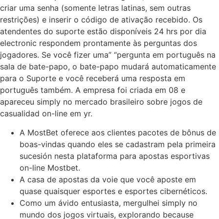
criar uma senha (somente letras latinas, sem outras
restrições) e inserir o código de ativação recebido. Os
atendentes do suporte estão disponíveis 24 hrs por dia
electronic respondem prontamente às perguntas dos
jogadores. Se você fizer uma” “pergunta em português na
sala de bate-papo, o bate-papo mudará automaticamente
para o Suporte e você receberá uma resposta em
português também. A empresa foi criada em 08 e
apareceu simply no mercado brasileiro sobre jogos de
casualidad on-line em yr.
A MostBet oferece aos clientes pacotes de bônus de
boas-vindas quando eles se cadastram pela primeira
sucesión nesta plataforma para apostas esportivas
on-line Mostbet.
A casa de apostas da voie que você aposte em
quase quaisquer esportes e esportes cibernéticos.
Como um ávido entusiasta, mergulhei simply no
mundo dos jogos virtuais, explorando because