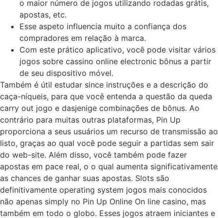
o maior número de jogos utilizando rodadas grátis,
apostas, etc.
Esse aspeto influencia muito a confiança dos
compradores em relação à marca.
Com este prático aplicativo, você pode visitar vários
jogos sobre cassino online electronic bônus a partir
de seu dispositivo móvel.
Também é útil estudar since instruções e a descrição do
caça-níqueis, para que você entenda a questão da queda
carry out jogo e dasjenige combinações de bônus. Ao
contrário para muitas outras plataformas, Pin Up
proporciona a seus usuários um recurso de transmissão ao
listo, graças ao qual você pode seguir a partidas sem sair
do web-site. Além disso, você também pode fazer
apostas em pace real, o o qual aumenta significativamente
as chances de ganhar suas apostas. Slots são
definitivamente operating system jogos mais conocidos
não apenas simply no Pin Up Online On line casino, mas
também em todo o globo. Esses jogos atraem iniciantes e