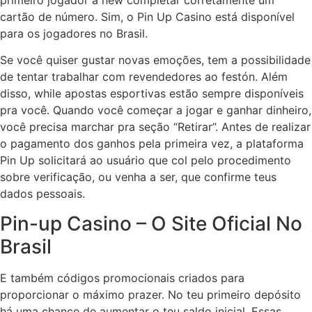
cartão de número. Sim, o Pin Up Casino está disponível
para os jogadores no Brasil.
Se você quiser gustar novas emoções, tem a possibilidade
de tentar trabalhar com revendedores ao festón. Além
disso, while apostas esportivas estão sempre disponíveis
pra você. Quando você começar a jogar e ganhar dinheiro,
você precisa marchar pra seção “Retirar”. Antes de realizar
o pagamento dos ganhos pela primeira vez, a plataforma
Pin Up solicitará ao usuário que col pelo procedimento
sobre verificação, ou venha a ser, que confirme teus
dados pessoais.
Pin-up Casino – O Site Oficial No
Brasil
E também códigos promocionais criados para
proporcionar o máximo prazer. No teu primeiro depósito
há uma chance de aumentar o teu saldo inicial. Essas