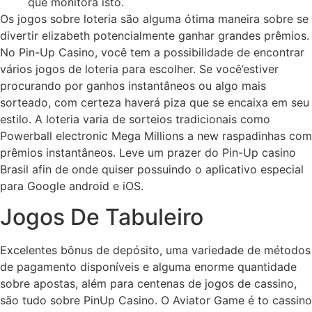
que monitora isto.
Os jogos sobre loteria são alguma ótima maneira sobre se
divertir elizabeth potencialmente ganhar grandes prêmios.
No Pin-Up Casino, você tem a possibilidade de encontrar
vários jogos de loteria para escolher. Se você’estiver
procurando por ganhos instantâneos ou algo mais
sorteado, com certeza haverá piza que se encaixa em seu
estilo. A loteria varia de sorteios tradicionais como
Powerball electronic Mega Millions a new raspadinhas com
prêmios instantâneos. Leve um prazer do Pin-Up casino
Brasil afin de onde quiser possuindo o aplicativo especial
para Google android e iOS.
Jogos De Tabuleiro
Excelentes bônus de depósito, uma variedade de métodos
de pagamento disponíveis e alguma enorme quantidade
sobre apostas, além para centenas de jogos de cassino,
são tudo sobre PinUp Casino. O Aviator Game é to cassino