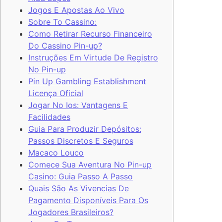
Jogos E Apostas Ao Vivo
Sobre To Cassino:
Como Retirar Recurso Financeiro
Do Cassino Pin-up?
Instruções Em Virtude De Registro
No Pin-up
Pin Up Gambling Establishment
Licença Oficial
Jogar No Ios: Vantagens E
Facilidades
Guia Para Produzir Depósitos:
Passos Discretos E Seguros
Macaco Louco
Comece Sua Aventura No Pin-up
Casino: Guia Passo A Passo
Quais São As Vivencias De
Pagamento Disponíveis Para Os
Jogadores Brasileiros?