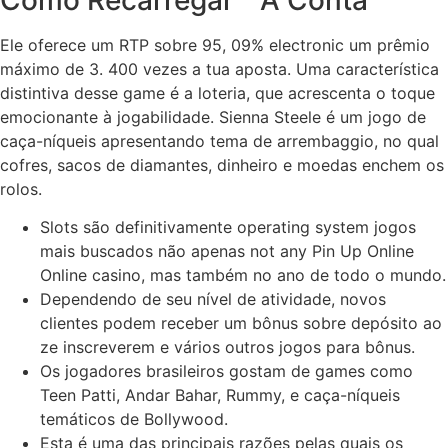
Ele oferece um RTP sobre 95, 09% electronic um prêmio
máximo de 3. 400 vezes a tua aposta. Uma característica
distintiva desse game é a loteria, que acrescenta o toque
emocionante à jogabilidade. Sienna Steele é um jogo de
caça-níqueis apresentando tema de arrembaggio, no qual
cofres, sacos de diamantes, dinheiro e moedas enchem os
rolos.
Slots são definitivamente operating system jogos
mais buscados não apenas not any Pin Up Online
Online casino, mas também no ano de todo o mundo.
Dependendo de seu nível de atividade, novos
clientes podem receber um bônus sobre depósito ao
ze inscreverem e vários outros jogos para bônus.
Os jogadores brasileiros gostam de games como
Teen Patti, Andar Bahar, Rummy, e caça-níqueis
temáticos de Bollywood.
Esta é uma das principais razões pelas quais os