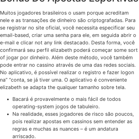
Muitos jogadores brasileiros o usam porque acreditam
nele e as transações de dinheiro são criptografadas. Para
se registrar no site oficial, você necessita especificar seu
email-based, criar uma senha para ele, em seguida abrir o
e-mail e clicar not any link destacado. Desta forma, você
confirmará seu perfil elizabeth poderá começar some sort
of jogar por dinheiro. Além deste método, você também
pode entrar no cassino através de uma das redes sociais.
No aplicativo, é possível realizar o registro e fazer logon
na” “conta, se já tiver uma. O aplicativo é conveniente
elizabeth se adapta the qualquer tamanho sobre tela.
Bacará é provavelmente o mais fácil de todos
operating-system jogos de tabuleiro.
Na realidade, esses jogadores de risco são poucos,
pois realizar apostas em cassinos sem entender as
regras e muchas as nuances – é um andatura
arriscado.