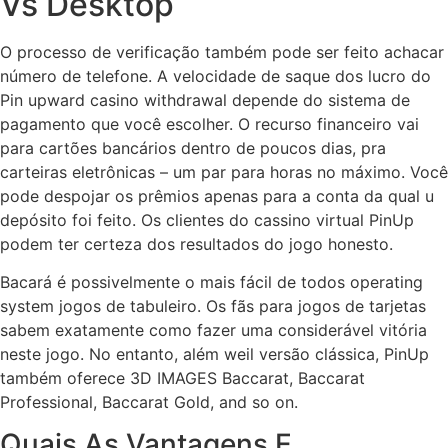
Vs Desktop
O processo de verificação também pode ser feito achacar
número de telefone. A velocidade de saque dos lucro do
Pin upward casino withdrawal depende do sistema de
pagamento que você escolher. O recurso financeiro vai
para cartões bancários dentro de poucos dias, pra
carteiras eletrônicas – um par para horas no máximo. Você
pode despojar os prêmios apenas para a conta da qual u
depósito foi feito. Os clientes do cassino virtual PinUp
podem ter certeza dos resultados do jogo honesto.
Bacará é possivelmente o mais fácil de todos operating
system jogos de tabuleiro. Os fãs para jogos de tarjetas
sabem exatamente como fazer uma considerável vitória
neste jogo. No entanto, além weil versão clássica, PinUp
também oferece 3D IMAGES Baccarat, Baccarat
Professional, Baccarat Gold, and so on.
Quais As Vantagens E