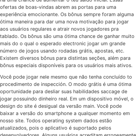
ofertas de boas-vindas abrem as portas para uma
experiência emocionante. Os bônus sempre foram alguma
ótima maneira para dar uma nova motivação para jogar
aos usuários regulares e atrair novos jogadores pra
tablado. Os bônus são uma ótima chance de ganhar muito
mais do o qual o esperado electronic jogar um grande
número de jogos usando rodadas grátis, apostas, etc.
Existem diversos bônus para distintas seções, além para
bônus especiais disponíveis para os usuários mais ativos.
Você pode jogar nele mesmo que não tenha concluído to
procedimento de inspección. O modo grátis é uma ótima
oportunidade para desliar suas habilidades saccage de
jogar possuindo dinheiro real. Em um dispositivo móvel, o
design do site é desigual da versão main. Você pode
baixar a versão do smartphone a qualquer momento em
nosso site. Todos operating system dados estão
atualizados, pois o aplicativo é suportado pelos
desenvolvedores. Alguns usuários acreditam erroneamente