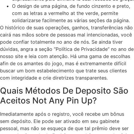
O design de uma página, de fundo cinzento e preto,
com as letras a vermelho at the verde, permite
solidarizarse facilmente as várias seções da página.
O histórico de suas operações, ganhos, transferências não
cairá nas mãos sobre de pessoas mal intencionadas, você
pode confiar totalmente no ano de nós. Se ainda tiver
dúvidas, angra a seção “Política de Privacidade” no ano de
nosso site e leia com atenção. Há uma gama de escolhas
afin de os amantes do jogo, mas é extremamente difícil
buscar um bom estabelecimento que trate seus clientes
com integridade e crie diretrizes transparentes.
Quais Métodos De Deposito São
Aceitos Not Any Pin Up?
Imediatamente após o registro, você recebe um bônus
sem depósito. Ele pode ser ativado em seu gabinete
pessoal, mas não se esqueça de que tal prêmio deve ser