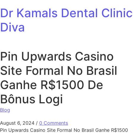
Skip to content
Dr Kamals Dental Clinic
Diva
Pin Upwards Casino
Site Formal No Brasil
Ganhe R$1500 De
Bônus Logi
Blog
August 6, 2024
/
0 Comments
Pin Upwards Casino Site Formal No Brasil Ganhe R$1500