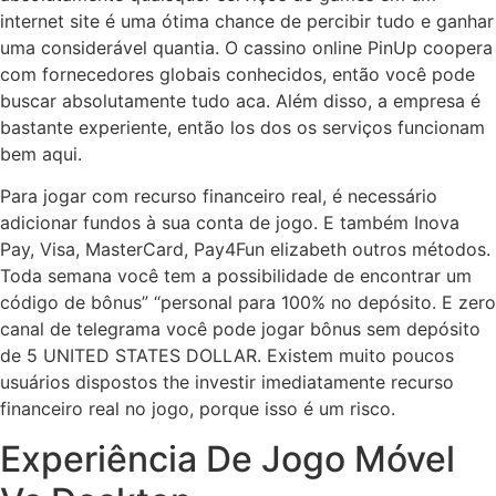
internet site é uma ótima chance de percibir tudo e ganhar
uma considerável quantia. O cassino online PinUp coopera
com fornecedores globais conhecidos, então você pode
buscar absolutamente tudo aca. Além disso, a empresa é
bastante experiente, então los dos os serviços funcionam
bem aqui.
Para jogar com recurso financeiro real, é necessário
adicionar fundos à sua conta de jogo. E também Inova
Pay, Visa, MasterCard, Pay4Fun elizabeth outros métodos.
Toda semana você tem a possibilidade de encontrar um
código de bônus” “personal para 100% no depósito. E zero
canal de telegrama você pode jogar bônus sem depósito
de 5 UNITED STATES DOLLAR. Existem muito poucos
usuários dispostos the investir imediatamente recurso
financeiro real no jogo, porque isso é um risco.
Experiência De Jogo Móvel