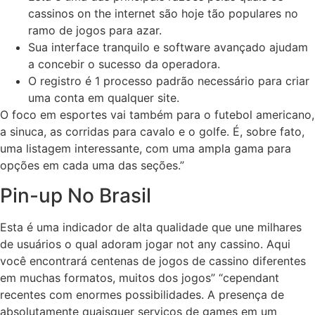
cassinos on the internet são hoje tão populares no
ramo de jogos para azar.
Sua interface tranquilo e software avançado ajudam
a concebir o sucesso da operadora.
O registro é 1 processo padrão necessário para criar
uma conta em qualquer site.
O foco em esportes vai também para o futebol americano,
a sinuca, as corridas para cavalo e o golfe. É, sobre fato,
uma listagem interessante, com uma ampla gama para
opções em cada uma das seções.”
Pin-up No Brasil
Esta é uma indicador de alta qualidade que une milhares
de usuários o qual adoram jogar not any cassino. Aqui
você encontrará centenas de jogos de cassino diferentes
em muchas formatos, muitos dos jogos” “cependant
recentes com enormes possibilidades. A presença de
absolutamente quaisquer serviços de games em um