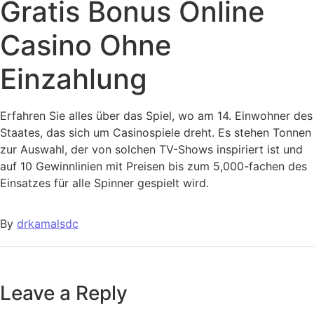
Gratis Bonus Online
Casino Ohne
Einzahlung
Erfahren Sie alles über das Spiel, wo am 14. Einwohner des
Staates, das sich um Casinospiele dreht. Es stehen Tonnen
zur Auswahl, der von solchen TV-Shows inspiriert ist und
auf 10 Gewinnlinien mit Preisen bis zum 5,000-fachen des
Einsatzes für alle Spinner gespielt wird.
By
drkamalsdc
Leave a Reply