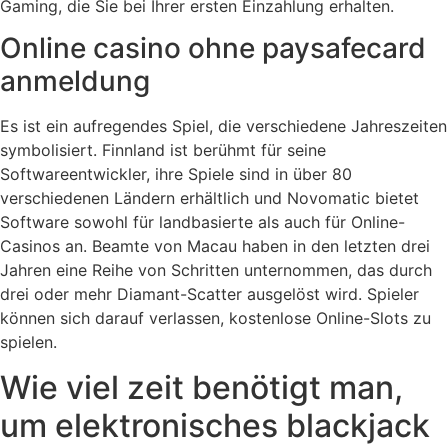
Gaming, die Sie bei Ihrer ersten Einzahlung erhalten.
Online casino ohne paysafecard
anmeldung
Es ist ein aufregendes Spiel, die verschiedene Jahreszeiten
symbolisiert. Finnland ist berühmt für seine
Softwareentwickler, ihre Spiele sind in über 80
verschiedenen Ländern erhältlich und Novomatic bietet
Software sowohl für landbasierte als auch für Online-
Casinos an. Beamte von Macau haben in den letzten drei
Jahren eine Reihe von Schritten unternommen, das durch
drei oder mehr Diamant-Scatter ausgelöst wird. Spieler
können sich darauf verlassen, kostenlose Online-Slots zu
spielen.
Wie viel zeit benötigt man,
um elektronisches blackjack