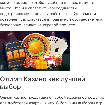
можете выбирать любое удобное для вас время и
место. Это избавляет от необходимости
подстраиваться под часы работы офлайн-казино и
позволяет расслабиться в привычной обстановке, что,
безусловно, влияет на игровой процесс.
Олимп Казино как лучший
выбор
Олимп Казино представляет собой идеальное решение
для любителей азартных игр. С большим выбором игр,