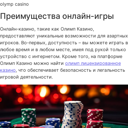
olymp casino
Преимущества онлайн-игры
Онлайн-казино, такие как Олимп Казино,
предоставляют уникальные возможности для азартных
игроков. Во-первых, доступность – вы можете играть в
любое время и в любом месте, имея под рукой только
устройство с интернетом. Кроме того, на платформе
Олимп Казино можно найти
олимп лицензированное
казино
, что обеспечивает безопасность и легальность
игровой деятельности.