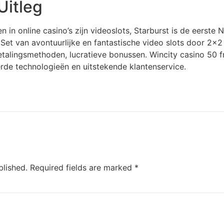
Uitleg
 in online casino’s zijn videoslots, Starburst is de eerste
 Set van avontuurlijke en fantastische video slots door 2
etalingsmethoden, lucratieve bonussen. Wincity casino 50 f
de technologieën en uitstekende klantenservice.
blished.
Required fields are marked
*