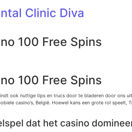
tal Clinic Diva
no 100 Free Spins
no 100 Free Spins
indt ook nuttige tips en trucs door te bladeren door ons uit
biele casino’s, België. Hoewel kans een grote rol speelt,
lspel dat het casino dominee