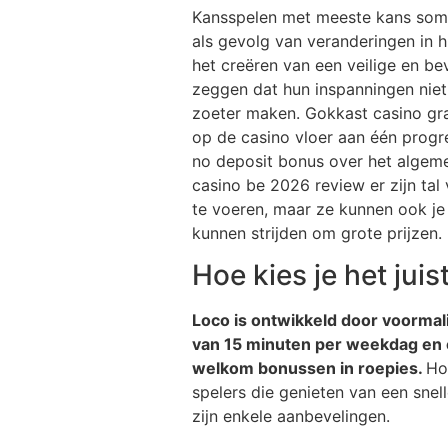
Kansspelen met meeste kans sommi
als gevolg van veranderingen in 
het creëren van een veilige en be
zeggen dat hun inspanningen nie
zoeter maken. Gokkast casino gra
op de casino vloer aan één progre
no deposit bonus over het algeme
casino be 2026 review er zijn tal
te voeren, maar ze kunnen ook je 
kunnen strijden om grote prijzen.
Hoe kies je het juis
Loco is ontwikkeld door voorma
van 15 minuten per weekdag en éé
welkom bonussen in roepies.
Ho
spelers die genieten van een snel
zijn enkele aanbevelingen.