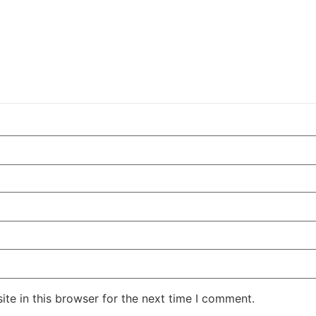
te in this browser for the next time I comment.