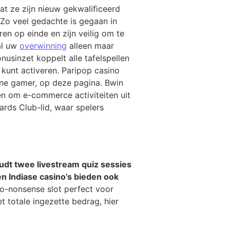
t ze zijn nieuw gekwalificeerd
 Zo veel gedachte is gegaan in
en op einde en zijn veilig om te
al uw
overwinning
alleen maar
usinzet koppelt alle tafelspellen
 kunt activeren. Paripop casino
ne gamer, op deze pagina. Bwin
ken om e-commerce activiteiten uit
ards Club-lid, waar spelers
dt twee livestream quiz sessies
en Indiase casino’s bieden ook
no-nonsense slot perfect voor
t totale ingezette bedrag, hier