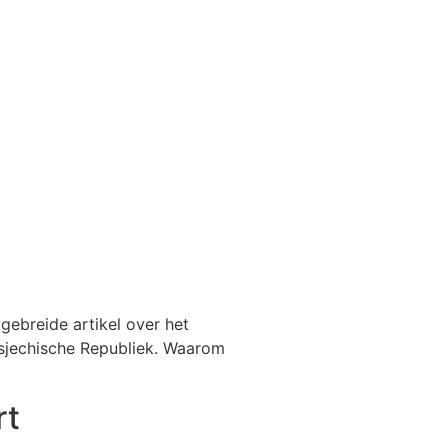
gebreide artikel over het
 Tsjechische Republiek. Waarom
rt