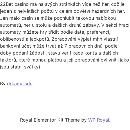
22Bet casino má na svých stránkách více než her, což je
jeden z největších počtů v celém odvětví hazardních her.
Jen málo casin se může pochlubit takovou nabídkou
automatů, her u stolu a dalších druhů zábavy. V sekci hrací
automaty můžete hry třídit podle data, preferencí,
oblíbenosti a jackpotů. Zpracování výplat mhh vlastní
bankovní účet může trvat až 7 pracovních dnů, podle
doby podání žádosti, stavu verifikace konta a dalších
faktorů, které mohou platbu a její zpracování ovlivnit (jako
jsou státní svátky).
By
drkamalsdc
Royal Elementor Kit Theme by
WP Royal
.