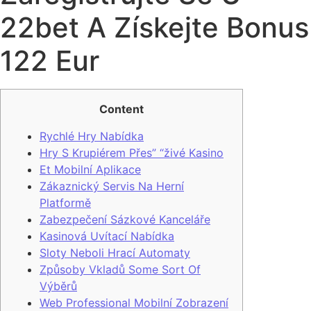
22bet A Získejte Bonus
122 Eur
Content
Rychlé Hry Nabídka
Hry S Krupiérem Přes” “živé Kasino
Et Mobilní Aplikace
Zákaznický Servis Na Herní
Platformě
Zabezpečení Sázkové Kanceláře
Kasinová Uvítací Nabídka
Sloty Neboli Hrací Automaty
Způsoby Vkladů Some Sort Of
Výběrů
Web Professional Mobilní Zobrazení