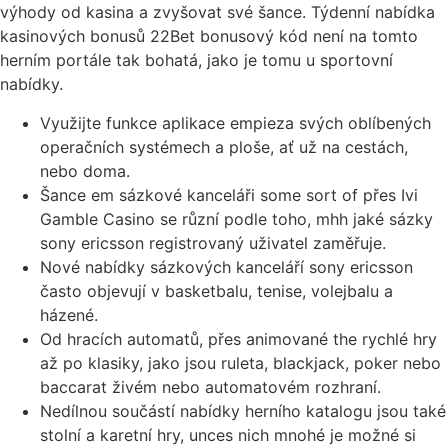
výhody od kasina a zvyšovat své šance. Týdenní nabídka
kasinových bonusů 22Bet bonusový kód není na tomto
herním portále tak bohatá, jako je tomu u sportovní
nabídky.
Využijte funkce aplikace empieza svých oblíbených
operačních systémech a ploše, ať už na cestách,
nebo doma.
Šance em sázkové kanceláři some sort of přes Ivi
Gamble Casino se různí podle toho, mhh jaké sázky
sony ericsson registrovaný uživatel zaměřuje.
Nové nabídky sázkových kanceláří sony ericsson
často objevují v basketbalu, tenise, volejbalu a
házené.
Od hracích automatů, přes animované the rychlé hry
až po klasiky, jako jsou ruleta, blackjack, poker nebo
baccarat živém nebo automatovém rozhraní.
Nedílnou součástí nabídky herního katalogu jsou také
stolní a karetní hry, unces nich mnohé je možné si