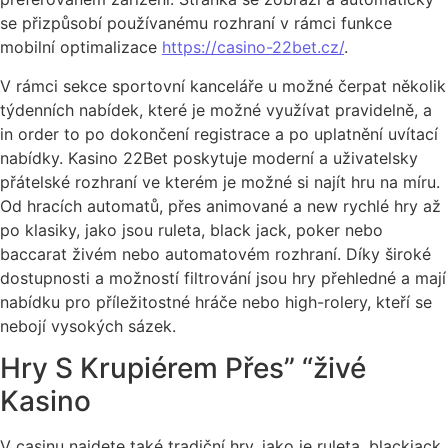
se přizpůsobí používanému rozhraní v rámci funkce
mobilní optimalizace
https://casino-22bet.cz/
.
V rámci sekce sportovní kanceláře u možné čerpat několik
týdenních nabídek, které je možné využívat pravidelně, a
in order to po dokončení registrace a po uplatnění uvítací
nabídky. Kasino 22Bet poskytuje moderní a uživatelsky
přátelské rozhraní ve kterém je možné si najít hru na míru.
Od hracích automatů, přes animované a new rychlé hry až
po klasiky, jako jsou ruleta, black jack, poker nebo
baccarat živém nebo automatovém rozhraní. Díky široké
dostupnosti a možností filtrování jsou hry přehledné a mají
nabídku pro příležitostné hráče nebo high-rolery, kteří se
nebojí vysokých sázek.
Hry S Krupiérem Přes” “živé
Kasino
V casinu najdete také tradiční hry, jako je ruleta, blackjack,