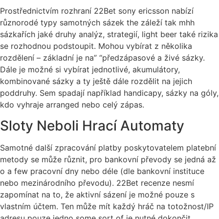
Prostřednictvím rozhraní 22Bet sony ericsson nabízí
různorodé typy samotných sázek the záleží tak mhh
sázkařích jaké druhy analýz, strategií, light beer také rizika
se rozhodnou podstoupit. Mohou vybírat z několika
rozdělení – základní je na” “předzápasové a živé sázky.
Dále je možné si vybírat jednotlivé, akumulátory,
kombinované sázky a ty ještě dále rozdělit na jejich
poddruhy. Sem spadají například handicapy, sázky na góly,
kdo vyhraje arranged nebo celý zápas.
Sloty Neboli Hrací Automaty
Samotné další zpracování platby poskytovatelem platební
metody se může různit, pro bankovní převody se jedná až
o a few pracovní dny nebo déle (dle bankovní instituce
nebo mezinárodního převodu). 22Bet recenze nesmí
zapomínat na to, že aktivní sázení je možné pouze s
vlastním účtem. Ten může mít každý hráč na totožnost/IP
adresu pouze jedno some sort of je nutné dokončit