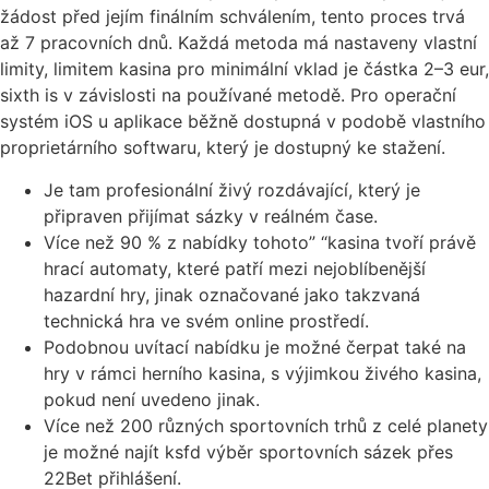
žádost před jejím finálním schválením, tento proces trvá
až 7 pracovních dnů. Každá metoda má nastaveny vlastní
limity, limitem kasina pro minimální vklad je částka 2–3 eur,
sixth is v závislosti na používané metodě. Pro operační
systém iOS u aplikace běžně dostupná v podobě vlastního
proprietárního softwaru, který je dostupný ke stažení.
Je tam profesionální živý rozdávající, který je
připraven přijímat sázky v reálném čase.
Více než 90 % z nabídky tohoto” “kasina tvoří právě
hrací automaty, které patří mezi nejoblíbenější
hazardní hry, jinak označované jako takzvaná
technická hra ve svém online prostředí.
Podobnou uvítací nabídku je možné čerpat také na
hry v rámci herního kasina, s výjimkou živého kasina,
pokud není uvedeno jinak.
Více než 200 různých sportovních trhů z celé planety
je možné najít ksfd výběr sportovních sázek přes
22Bet přihlášení.