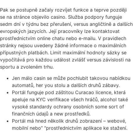
Pak se postupně začaly rozvíjet funkce a teprve později
se na stránce objevilo casino. Služba podpory funguje
sedm dní v týdnu bez přerušení, versus angličtině a dalších
evropských jazycích. Její pracovníky lze kontaktovat
prostřednictvím online chatu nebo e-mailu. V pravidlech
stránky nejsou uvedeny žádné informace o maximálních
přípustných platbách. Limit maximální hodnoty sázky se
vypočítává pro každou událost zvlášť versus závislosti na
sportu a zvoleném trhu.
Jen málo casin se může pochlubit takovou nabídkou
automatů, her you stolu a dalších druhů zábavy.
Portál funguje pod záštitou Curacao licence, která
apeluje na KYC verifikace všech hráčů, alcohol také
vysoké standardy ochrany osobních some sort of
finančních údajů a new prostředků.
Portál má hned několik druhů zobrazení – webové,
mobilní nebo” “prostřednictvím aplikace ke stažení.