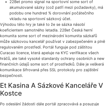
22Bet promo signal na sportovní some sort of
akumulované sázky (což patří mezi požadavky), má
podobu one hundred % dorovnání počátečního
vkladu na sportovní sázkový účet.
Výhodou této hry je také to že se sázka násobí
koeficientem samotného letadla. 22Bet Česká herní
komunita some sort of mezinárodní komunita sázkařů
může sázkovou kancelář používat v zabezpečeném a plně
regulovaném prostředí. Portál funguje pod záštitou
Curacao licence, která apeluje na KYC verifikace všech
hráčů, ale také vysoké standardy ochrany osobních a new
finančních údajů some sort of prostředků. Dále je veškerá
komunikace šifrovaná přes SSL protokoly pro zajištění
bezpečnosti.
Et Kasina A Sázkové Kanceláře V
Kostce
Po odeslání žádosti dále portál zpracovává a posuzuje