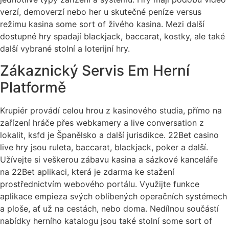
verzí, demoverzí nebo her u skutečné peníze versus
režimu kasina some sort of živého kasina. Mezi další
dostupné hry spadají blackjack, baccarat, kostky, ale také
další vybrané stolní a loterijní hry.
Zákaznický Servis Em Herní
Platformě
Krupiér provádí celou hrou z kasinového studia, přímo na
zařízení hráče přes webkamery a live conversation z
lokalit, ksfd je Španělsko a další jurisdikce. 22Bet casino
live hry jsou ruleta, baccarat, blackjack, poker a další.
Užívejte si veškerou zábavu kasina a sázkové kanceláře
na 22Bet aplikaci, která je zdarma ke stažení
prostřednictvím webového portálu. Využijte funkce
aplikace empieza svých oblíbených operačních systémech
a ploše, ať už na cestách, nebo doma. Nedílnou součástí
nabídky herního katalogu jsou také stolní some sort of