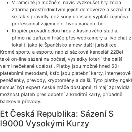
V rámci té je možné si navíc vyzkoušet hry zcela
zdarma prostřednictvím jejich demoverze a seznámit
se tak s pravidly, což sony ericsson vyplatí zejména
professional zájemce o živou variantu her.
Krupiér provádí celou hrou z kasinového studia,
přímo na zařízení hráče přes webkamery a live chat z
lokalit, jako je Španělsko a new další jurisdikce.
Kromě sportu a esportu nabízí sázková kancelář 22Bet
také on-line sázení na počasí, výsledky loterií the další
velmi nečekané události. Platby jsou možné hned 50+
platebními metodami, ksfd jsou platební karty, internetové
peněženky, převody, kryptoměny a další. Tyto platby ngakl
nemusí být expert české hráče dostupné, ti mají zpravidla
možnost plateb přes debetní a kreditní karty, případně
bankovní převody.
Et Česká Republika: Sázení S
I9000 Vysokými Kurzy