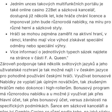
Jedním unces takových multifunkčních portálu je
také online casino 22Bet a sázková kancelář,
dostupná již několik let, kde hráče chrání licence a
imponovat john bude různorodá nabídky, na míru pro
různé herní a sázkové styly.
Hráči se mohou zejména zaměřit na aktivní hraní, v
rámci, kterého mají více výhod získávat speciální
odměny nebo speciální výhry.
Více informací o jednotlivých typech sázek najdete
na stránce v části F. A. Queen.”
Zároveň podporuje také několik světových jazyků a jeho
uživatelské rozhraní je tak možné najít i v českém jazyce
pro pohodlné používání českými hráči. Využívat bonusové
Nabídky ze vyplatí jak úplným nováčkům, tak zkušeným
hráčům nebo dokonce i high-rollerům. Bonusový program
má různorodou nabídku a u možné ji využívat jak přes
hlavní účet, tak přes bonusový účet, versus závislosti na
specifických podmínkách. Šance em sázkové kanceláři a
přes Ivi Gamble Casino se různí podle toho, na jaké sázky