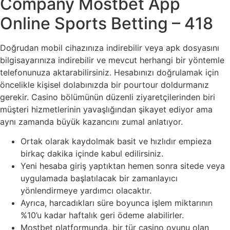
Company Mostbet App
Online Sports Betting – 418
Doğrudan mobil cihazınıza indirebilir veya apk dosyasını
bilgisayarınıza indirebilir ve mevcut herhangi bir yöntemle
telefonunuza aktarabilirsiniz. Hesabınızı doğrulamak için
öncelikle kişisel dolabınızda bir pourtour doldurmanız
gerekir. Casino bölümünün düzenli ziyaretçilerinden biri
müşteri hizmetlerinin yavaşlığından şikayet ediyor ama
aynı zamanda büyük kazancını zumal anlatıyor.
Ortak olarak kaydolmak basit ve hızlıdır empieza
birkaç dakika içinde kabul edilirsiniz.
Yeni hesaba giriş yaptıktan hemen sonra sitede veya
uygulamada başlatılacak bir zamanlayıcı
yönlendirmeye yardımcı olacaktır.
Ayrıca, harcadıkları süre boyunca işlem miktarının
%10’u kadar haftalık geri ödeme alabilirler.
Mostbet platformunda, bir tür casino oyunu olan