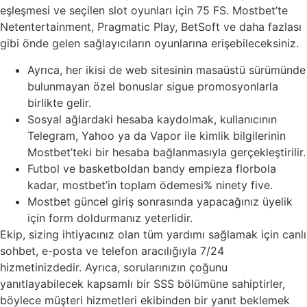
eşleşmesi ve seçilen slot oyunları için 75 FS. Mostbet’te
Netentertainment, Pragmatic Play, BetSoft ve daha fazlası
gibi önde gelen sağlayıcıların oyunlarına erişebileceksiniz.
Ayrıca, her ikisi de web sitesinin masaüstü sürümünde
bulunmayan özel bonuslar sigue promosyonlarla
birlikte gelir.
Sosyal ağlardaki hesaba kaydolmak, kullanıcının
Telegram, Yahoo ya da Vapor ile kimlik bilgilerinin
Mostbet’teki bir hesaba bağlanmasıyla gerçekleştirilir.
Futbol ve basketboldan bandy empieza florbola
kadar, mostbet’in toplam ödemesi% ninety five.
Mostbet güncel giriş sonrasında yapacağınız üyelik
için form doldurmanız yeterlidir.
Ekip, sizing ihtiyacınız olan tüm yardımı sağlamak için canlı
sohbet, e-posta ve telefon aracılığıyla 7/24
hizmetinizdedir. Ayrıca, sorularınızın çoğunu
yanıtlayabilecek kapsamlı bir SSS bölümüne sahiptirler,
böylece müşteri hizmetleri ekibinden bir yanıt beklemek