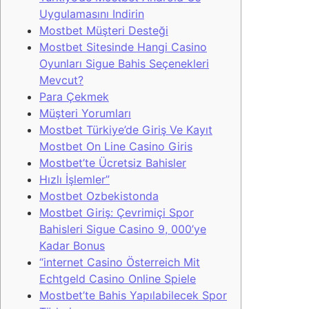
Uygulamasını Indirin
Mostbet Müşteri Desteği
Mostbet Sitesinde Hangi Casino
Oyunları Sigue Bahis Seçenekleri
Mevcut?
Para Çekmek
Müşteri Yorumları
Mostbet Türkiye’de Giriş Ve Kayıt
Mostbet On Line Casino Giris
Mostbet’te Ücretsiz Bahisler
Hızlı İşlemler”
Mostbet Ozbekistonda
Mostbet Giriş: Çevrimiçi Spor
Bahisleri Sigue Casino 9, 000’ye
Kadar Bonus
“internet Casino Österreich Mit
Echtgeld Casino Online Spiele
Mostbet’te Bahis Yapılabilecek Spor