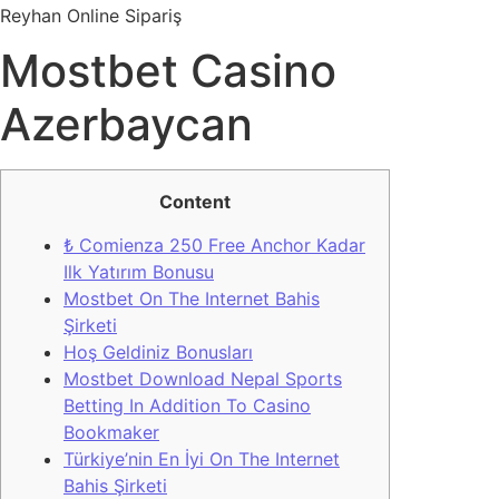
Reyhan Online Sipariş
Mostbet Casino
Azerbaycan
Content
₺ Comienza 250 Free Anchor Kadar
Ilk Yatırım Bonusu
Mostbet On The Internet Bahis
Şirketi
Hoş Geldiniz Bonusları
Mostbet Download Nepal Sports
Betting In Addition To Casino
Bookmaker
Türkiye’nin En İyi On The Internet
Bahis Şirketi