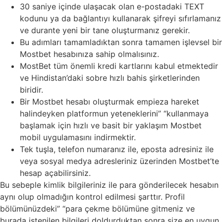
30 saniye içinde ulaşacak olan e-postadaki TEXT
kodunu ya da bağlantıyı kullanarak şifreyi sıfırlamanız
ve durante yeni bir tane oluşturmanız gerekir.
Bu adımları tamamladıktan sonra tamamen işlevsel bir
Mostbet hesabınıza sahip olmalısınız.
MostBet tüm önemli kredi kartlarını kabul etmektedir
ve Hindistan’daki sobre hızlı bahis şirketlerinden
biridir.
Bir Mostbet hesabı oluşturmak empieza hareket
halindeyken platformun yeteneklerini” “kullanmaya
başlamak için hızlı ve basit bir yaklaşım Mostbet
mobil uygulamasını indirmektir.
Tek tuşla, telefon numaranız ile, eposta adresiniz ile
veya sosyal medya adresleriniz üzerinden Mostbet’te
hesap açabilirsiniz.
Bu sebeple kimlik bilgileriniz ile para gönderilecek hesabın
aynı olup olmadığın kontrol edilmesi şarttır. Profil
bölümünüzdeki” “para çekme bölümüne gitmeniz ve
burada istenilen bilgileri doldurduktan sonra size en uygun