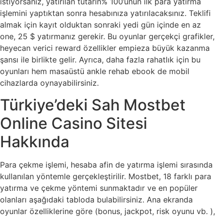
istiyorsanız, yatırılan tutarın% 100’ünün ilk para yatırma
işlemini yaptıktan sonra hesabınıza yatırılacaksınız. Teklifi
almak için kayıt olduktan sonraki yedi gün içinde en az
one, 25 $ yatırmanız gerekir. Bu oyunlar gerçekçi grafikler,
heyecan verici reward özellikler empieza büyük kazanma
şansı ile birlikte gelir. Ayrıca, daha fazla rahatlık için bu
oyunları hem masaüstü ankle rehab ebook de mobil
cihazlarda oynayabilirsiniz.
Türkiye’deki Sah Mostbet
Online Casino Sitesi
Hakkında
Para çekme işlemi, hesaba afin de yatırma işlemi sırasında
kullanılan yöntemle gerçekleştirilir. Mostbet, 18 farklı para
yatırma ve çekme yöntemi sunmaktadır ve en popüler
olanları aşağıdaki tabloda bulabilirsiniz. Ana ekranda
oyunlar özelliklerine göre (bonus, jackpot, risk oyunu vb. ),