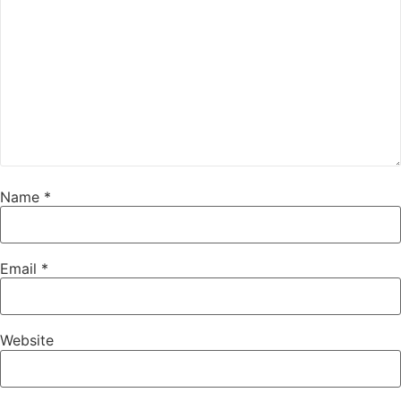
Name
*
Email
*
Website