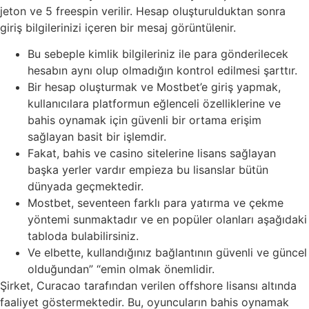
jeton ve 5 freespin verilir. Hesap oluşturulduktan sonra
giriş bilgilerinizi içeren bir mesaj görüntülenir.
Bu sebeple kimlik bilgileriniz ile para gönderilecek
hesabın aynı olup olmadığın kontrol edilmesi şarttır.
Bir hesap oluşturmak ve Mostbet’e giriş yapmak,
kullanıcılara platformun eğlenceli özelliklerine ve
bahis oynamak için güvenli bir ortama erişim
sağlayan basit bir işlemdir.
Fakat, bahis ve casino sitelerine lisans sağlayan
başka yerler vardır empieza bu lisanslar bütün
dünyada geçmektedir.
Mostbet, seventeen farklı para yatırma ve çekme
yöntemi sunmaktadır ve en popüler olanları aşağıdaki
tabloda bulabilirsiniz.
Ve elbette, kullandığınız bağlantının güvenli ve güncel
olduğundan” “emin olmak önemlidir.
Şirket, Curacao tarafından verilen offshore lisansı altında
faaliyet göstermektedir. Bu, oyuncuların bahis oynamak