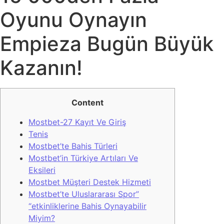
Oyunu Oynayın
Empieza Bugün Büyük
Kazanın!
Content
Mostbet-27 Kayıt Ve Giriş
Tenis
Mostbet’te Bahis Türleri
Mostbet’in Türkiye Artıları Ve
Eksileri
Mostbet Müşteri Destek Hizmeti
Mostbet’te Uluslararası Spor”
“etkinliklerine Bahis Oynayabilir
Miyim?