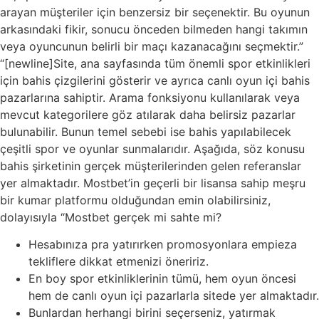
arayan müşteriler için benzersiz bir seçenektir. Bu oyunun
arkasındaki fikir, sonucu önceden bilmeden hangi takımın
veya oyuncunun belirli bir maçı kazanacağını seçmektir.”
“[newline]Site, ana sayfasında tüm önemli spor etkinlikleri
için bahis çizgilerini gösterir ve ayrıca canlı oyun içi bahis
pazarlarına sahiptir. Arama fonksiyonu kullanılarak veya
mevcut kategorilere göz atılarak daha belirsiz pazarlar
bulunabilir. Bunun temel sebebi ise bahis yapılabilecek
çeşitli spor ve oyunlar sunmalarıdır. Aşağıda, söz konusu
bahis şirketinin gerçek müşterilerinden gelen referanslar
yer almaktadır. Mostbet’in geçerli bir lisansa sahip meşru
bir kumar platformu olduğundan emin olabilirsiniz,
dolayısıyla “Mostbet gerçek mi sahte mi?
Hesabınıza pra yatırırken promosyonlara empieza
tekliflere dikkat etmenizi öneririz.
En boy spor etkinliklerinin tümü, hem oyun öncesi
hem de canlı oyun içi pazarlarla sitede yer almaktadır.
Bunlardan herhangi birini seçerseniz, yatırmak