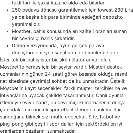
təklifləri ilə şəxsi kazanc əldə edə bilərlər.
250 bedava dönüşü garantilemek için lowest 230 Lira
ya da başka bir para biriminde eşdeğeri depozito
yatırılmalıdır.
Mostbet, bahis konusunda en kaliteli oranları sunan
bir çevrimiçi bahis şirketidir.
Demo versiyonunda, oyun gerçek paraya
dönüştürülemeyen sanal afin de birimlerine gider.
İster tek bir bahis ister bir akümülatör arıyor olun,
Mostbet’te herkes için bir şeyler vardır. Müşteri destek
uzmanlarının günün 24 saati görev başında olduğu resmi
net sitesinde çevrimiçi sohbet de bulunmaktadır. Üstelik
Mostbet’in kayıt seçenekleri farklı müşteri tercihlerine ve
ihtiyaçlarına uyacak şekilde tasarlanmıştır. Canlı oyunları
izlemeyi seviyorsanız, bu çevrimiçi kumarhanenin dünya
çapındaki tüm önemli spor etkinliklerinde canlı maçlar
sunduğunu bilmek sizi mutlu edecektir. Site, futbol ve
ping-pong gibi çeşitli spor dalları için sektördeki en iyi
oranlardan bazılarını sunmaktadır.