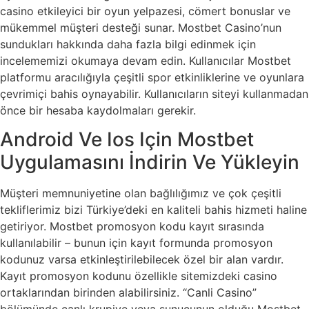
casino etkileyici bir oyun yelpazesi, cömert bonuslar ve
mükemmel müşteri desteği sunar. Mostbet Casino’nun
sundukları hakkında daha fazla bilgi edinmek için
incelememizi okumaya devam edin. Kullanıcılar Mostbet
platformu aracılığıyla çeşitli spor etkinliklerine ve oyunlara
çevrimiçi bahis oynayabilir. Kullanıcıların siteyi kullanmadan
önce bir hesaba kaydolmaları gerekir.
Android Ve Ios Için Mostbet
Uygulamasını İndirin Ve Yükleyin
Müşteri memnuniyetine olan bağlılığımız ve çok çeşitli
tekliflerimiz bizi Türkiye’deki en kaliteli bahis hizmeti haline
getiriyor. Mostbet promosyon kodu kayıt sırasında
kullanılabilir – bunun için kayıt formunda promosyon
kodunuz varsa etkinleştirilebilecek özel bir alan vardır.
Kayıt promosyon kodunu özellikle sitemizdeki casino
ortaklarından birinden alabilirsiniz. “Canli Casino”
bölümünde canlı krupiye veya sunucunun olduğu Mostbet