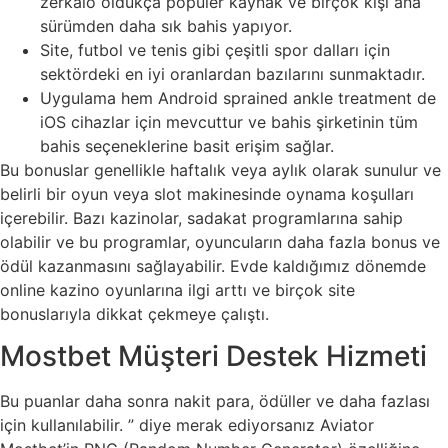
zerkalo oldukça popüler kaynak ve birçok kişi ana
sürümden daha sık bahis yapıyor.
Site, futbol ve tenis gibi çeşitli spor dalları için
sektördeki en iyi oranlardan bazılarını sunmaktadır.
Uygulama hem Android sprained ankle treatment de
iOS cihazlar için mevcuttur ve bahis şirketinin tüm
bahis seçeneklerine basit erişim sağlar.
Bu bonuslar genellikle haftalık veya aylık olarak sunulur ve
belirli bir oyun veya slot makinesinde oynama koşulları
içerebilir. Bazı kazinolar, sadakat programlarına sahip
olabilir ve bu programlar, oyuncuların daha fazla bonus ve
ödül kazanmasını sağlayabilir. Evde kaldığımız dönemde
online kazino oyunlarına ilgi arttı ve birçok site
bonuslarıyla dikkat çekmeye çalıştı.
Mostbet Müşteri Destek Hizmeti
Bu puanlar daha sonra nakit para, ödüller ve daha fazlası
için kullanılabilir. ” diye merak ediyorsanız Aviator