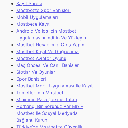
Kayıt Süreci
Mostbet’te Spor Bahisleri
Mobil Uygulamaları
Mostbet’e Kayıt
Android Ve Ios Için Mostbet
Uygulamasını İndirin Ve Yükleyin
Mostbet Hesabınıza Giriş Yapın
Mostbet Kayıt Ve Doğrulama
Mostbet Aviator Oyunu
Maç Öncesi Ve Canlı Bahisler
Slotlar Ve Oyunlar
Spor Bahisleri
Mostbet Mobil Uygulaması Ile Kayıt
Tabletler Için Mostbet
Minimum Para Çekme Tutarı
Herhangi Bir Sorunuz Var Mı? –
Mostbet Ile Sosyal Medyada
Bağlantı Kurun
Türkiye’de Mostbet’te Güvenlik