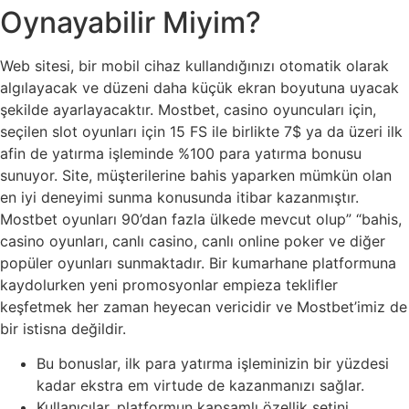
Oynayabilir Miyim?
Web sitesi, bir mobil cihaz kullandığınızı otomatik olarak
algılayacak ve düzeni daha küçük ekran boyutuna uyacak
şekilde ayarlayacaktır. Mostbet, casino oyuncuları için,
seçilen slot oyunları için 15 FS ile birlikte 7$ ya da üzeri ilk
afin de yatırma işleminde %100 para yatırma bonusu
sunuyor. Site, müşterilerine bahis yaparken mümkün olan
en iyi deneyimi sunma konusunda itibar kazanmıştır.
Mostbet oyunları 90’dan fazla ülkede mevcut olup” “bahis,
casino oyunları, canlı casino, canlı online poker ve diğer
popüler oyunları sunmaktadır. Bir kumarhane platformuna
kaydolurken yeni promosyonlar empieza teklifler
keşfetmek her zaman heyecan vericidir ve Mostbet’imiz de
bir istisna değildir.
Bu bonuslar, ilk para yatırma işleminizin bir yüzdesi
kadar ekstra em virtude de kazanmanızı sağlar.
Kullanıcılar, platformun kapsamlı özellik setini