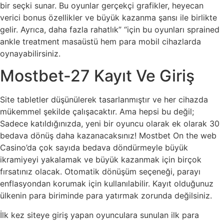
bir seçki sunar. Bu oyunlar gerçekçi grafikler, heyecan
verici bonus özellikler ve büyük kazanma şansı ile birlikte
gelir. Ayrıca, daha fazla rahatlık” “için bu oyunları sprained
ankle treatment masaüstü hem para mobil cihazlarda
oynayabilirsiniz.
Mostbet-27 Kayıt Ve Giriş
Site tabletler düşünülerek tasarlanmıştır ve her cihazda
mükemmel şekilde çalışacaktır. Ama hepsi bu değil;
Sadece katıldığınızda, yeni bir oyuncu olarak ek olarak 30
bedava dönüş daha kazanacaksınız! Mostbet On the web
Casino’da çok sayıda bedava döndürmeyle büyük
ikramiyeyi yakalamak ve büyük kazanmak için birçok
fırsatınız olacak. Otomatik dönüşüm seçeneği, parayı
enflasyondan korumak için kullanılabilir. Kayıt olduğunuz
ülkenin para biriminde para yatırmak zorunda değilsiniz.
İlk kez siteye giriş yapan oyunculara sunulan ilk para