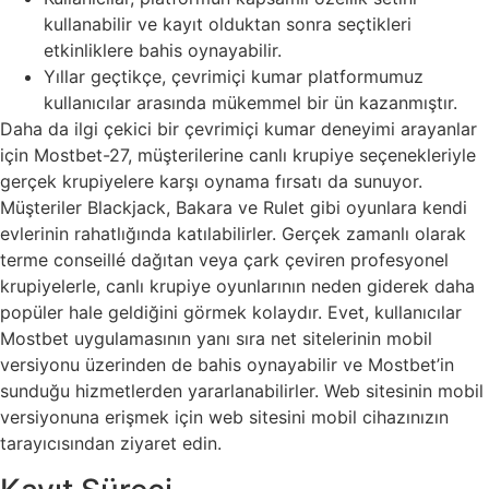
kullanabilir ve kayıt olduktan sonra seçtikleri
etkinliklere bahis oynayabilir.
Yıllar geçtikçe, çevrimiçi kumar platformumuz
kullanıcılar arasında mükemmel bir ün kazanmıştır.
Daha da ilgi çekici bir çevrimiçi kumar deneyimi arayanlar
için Mostbet-27, müşterilerine canlı krupiye seçenekleriyle
gerçek krupiyelere karşı oynama fırsatı da sunuyor.
Müşteriler Blackjack, Bakara ve Rulet gibi oyunlara kendi
evlerinin rahatlığında katılabilirler. Gerçek zamanlı olarak
terme conseillé dağıtan veya çark çeviren profesyonel
krupiyelerle, canlı krupiye oyunlarının neden giderek daha
popüler hale geldiğini görmek kolaydır. Evet, kullanıcılar
Mostbet uygulamasının yanı sıra net sitelerinin mobil
versiyonu üzerinden de bahis oynayabilir ve Mostbet’in
sunduğu hizmetlerden yararlanabilirler. Web sitesinin mobil
versiyonuna erişmek için web sitesini mobil cihazınızın
tarayıcısından ziyaret edin.