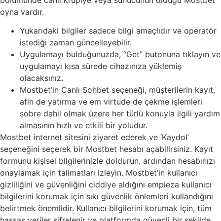
oyna vardır.
Yukarıdaki bilgiler sadece bilgi amaçlıdır ve operatör
istediği zaman güncelleyebilir.
Uygulamayı bulduğunuzda, “Get” butonuna tıklayın ve
uygulamayı kısa sürede cihazınıza yüklemiş
olacaksınız.
Mostbet’in Canlı Sohbet seçeneği, müşterilerin kayıt,
afin de yatırma ve em virtude de çekme işlemleri
sobre dahil olmak üzere her türlü konuyla ilgili yardım
almasının hızlı ve etkili bir yoludur.
Mostbet internet sitesini ziyaret ederek ve ‘Kaydol’
seçeneğini seçerek bir Mostbet hesabı açabilirsiniz. Kayıt
formunu kişisel bilgilerinizle doldurun, ardından hesabınızı
onaylamak için talimatları izleyin. Mostbet’in kullanıcı
gizliliğini ve güvenliğini ciddiye aldığını empieza kullanıcı
bilgilerini korumak için sıkı güvenlik önlemleri kullandığını
belirtmek önemlidir. Kullanıcı bilgilerini korumak için, tüm
hassas veriler şifrelenir ve platformda güvenli bir şekilde