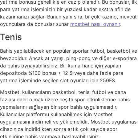
yatırma bonusu genellikle en cazip olanıdır. Bu bonuslar, ilk
para yatırma işleminizin bir yüzdesi kadar ekstra afin de
kazanmanızı sağlar. Bunun yanı sıra, birçok kazino, mevcut
oyunculara da bonuslar sunar
mostbet nasıl oynanır
.
Tenis
Bahis yapılabilecek en popüler sporlar futbol, ​​basketbol ve
beyzboldur. Ancak at yarışı, ping-pong ve diğer e-sporlara
da bahis oynayabilirsiniz. Bir kumarhane için yapılan
depozitoda %100 bonus + 12 $ veya daha fazla para
yatırma işleminde seçilen slot oyunları için 250FS.
Mostbet, kullanıcıların basketbol, tenis, futbol ve daha
fazlası dahil olmak üzere çeşitli spor etkinliklerine bahis
yapmalarını sağlayan bir spor bahis uygulamasıdır.
Kullanıcılar platformu kullanabilmek için Mostbet
uygulamasını indirmeli ve yüklemelidir. Mostbet uygulaması
cihazınıza indirildikten sonra artık çok sayıda spor
etkinliğine bahis yapmaya başlayabilirsiniz.