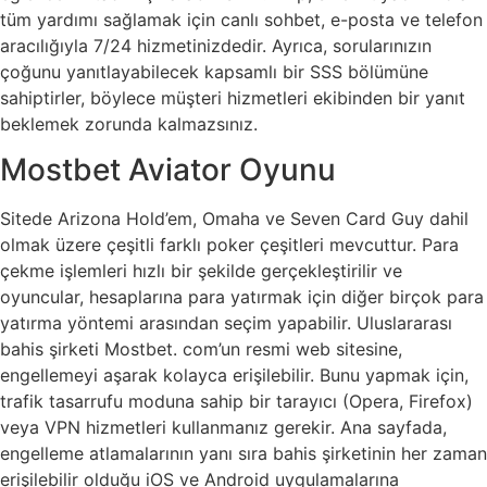
tüm yardımı sağlamak için canlı sohbet, e-posta ve telefon
aracılığıyla 7/24 hizmetinizdedir. Ayrıca, sorularınızın
çoğunu yanıtlayabilecek kapsamlı bir SSS bölümüne
sahiptirler, böylece müşteri hizmetleri ekibinden bir yanıt
beklemek zorunda kalmazsınız.
Mostbet Aviator Oyunu
Sitede Arizona Hold’em, Omaha ve Seven Card Guy dahil
olmak üzere çeşitli farklı poker çeşitleri mevcuttur. Para
çekme işlemleri hızlı bir şekilde gerçekleştirilir ve
oyuncular, hesaplarına para yatırmak için diğer birçok para
yatırma yöntemi arasından seçim yapabilir. Uluslararası
bahis şirketi Mostbet. com’un resmi web sitesine,
engellemeyi aşarak kolayca erişilebilir. Bunu yapmak için,
trafik tasarrufu moduna sahip bir tarayıcı (Opera, Firefox)
veya VPN hizmetleri kullanmanız gerekir. Ana sayfada,
engelleme atlamalarının yanı sıra bahis şirketinin her zaman
erişilebilir olduğu iOS ve Android uygulamalarına