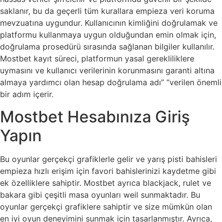
saklanır, bu da geçerli tüm kurallara empieza veri koruma
mevzuatına uygundur. Kullanıcının kimliğini doğrulamak ve
platformu kullanmaya uygun olduğundan emin olmak için,
doğrulama prosedürü sırasında sağlanan bilgiler kullanılır.
Mostbet kayıt süreci, platformun yasal gerekliliklere
uymasını ve kullanıcı verilerinin korunmasını garanti altına
almaya yardımcı olan hesap doğrulama adı” “verilen önemli
bir adım içerir.
Mostbet Hesabınıza Giriş
Yapın
Bu oyunlar gerçekçi grafiklerle gelir ve yarış pisti bahisleri
empieza hızlı erişim için favori bahislerinizi kaydetme gibi
ek özelliklere sahiptir. Mostbet ayrıca blackjack, rulet ve
bakara gibi çeşitli masa oyunları weil sunmaktadır. Bu
oyunlar gerçekçi grafiklere sahiptir ve size mümkün olan
en iyi oyun deneyimini sunmak için tasarlanmıştır. Ayrıca,