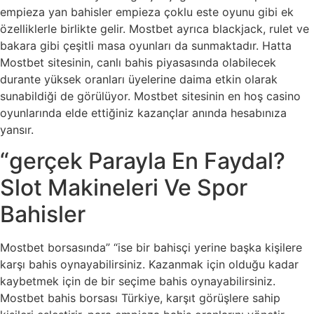
empieza yan bahisler empieza çoklu este oyunu gibi ek
özelliklerle birlikte gelir. Mostbet ayrıca blackjack, rulet ve
bakara gibi çeşitli masa oyunları da sunmaktadır. Hatta
Mostbet sitesinin, canlı bahis piyasasında olabilecek
durante yüksek oranları üyelerine daima etkin olarak
sunabildiği de görülüyor. Mostbet sitesinin en hoş casino
oyunlarında elde ettiğiniz kazançlar anında hesabınıza
yansır.
“gerçek Parayla En Faydal?
Slot Makineleri Ve Spor
Bahisler
Mostbet borsasında” “ise bir bahisçi yerine başka kişilere
karşı bahis oynayabilirsiniz. Kazanmak için olduğu kadar
kaybetmek için de bir seçime bahis oynayabilirsiniz.
Mostbet bahis borsası Türkiye, karşıt görüşlere sahip