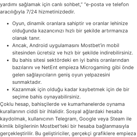
yardımı sağlamak için canlı sohbet,” “e-posta ve telefon
aracılığıyla 7/24 hizmetinizdedir.
Oyun, dinamik oranlara sahiptir ve oranlar lehinize
olduğunda kazancınızı hızlı bir şekilde artırmanıza
olanak tanır.
Ancak, Android uygulamasını Mostbet’in mobil
sitesinden ücretsiz ve hızlı bir şekilde indirebilirsiniz.
Bu bahis sitesi sektördeki en iyi bahis oranlarından
bazılarını ve NetEnt empieza Microgaming gibi önde
gelen sağlayıcıların geniş oyun yelpazesini
sunmaktadır.
Kazanmak için olduğu kadar kaybetmek için de bir
seçime bahis oynayabilirsiniz.
Çoklu hesap, bahisçilerde ve kumarhanelerde oynama
kurallarının ciddi bir ihlalidir. Sosyal ağlardaki hesaba
kaydolmak, kullanıcının Telegram, Google veya Steam ile
kimlik bilgilerinin Mostbet’teki bir hesaba bağlanmasıyla
gerçekleştirilir. Bu geliştiriciler, gerçekçi grafiklere empieza