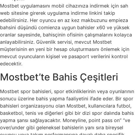
Mostbet uygulamasını mobil cihazınıza indirmek için sah
web sitesine girerek uygulama indirme linkini takip
edebilirsiniz. Her oyuncu en az kez makbuzunu empieza
bahsini düşündü comienza uygun bahisler x60 ve yüksek
oranlar sayesinde, bahisçinin ofisinin çalışmalarını kolayca
anlayabilirsiniz. Güvenlik servisi, mevcut Mostbet
müşterisinin en yeni bir hesap oluşturmasını önlemek için
mevcut oyuncuların kişisel ve pasaport verilerini kontrol
edecektir.
Mostbet’te Bahis Çeşitleri
Mostbet spor bahisleri, spor etkinliklerinin veya oyunlarının
sonucu üzerine bahis yapma faaliyetini ifade eder. Bir spor
bahisleri organizasyonu olan Mostbet, kullanıcılara futbol,
basketbol, tenis ve diğerleri gibi bir dizi spor dalında bahis
yapma şansı sağlayacaktır. Moneyline, point pass on” “ve
over/under gibi geleneksel bahislerin yanı sıra bireysel
oyuncu veya takım performansına dayalı daha spesifik