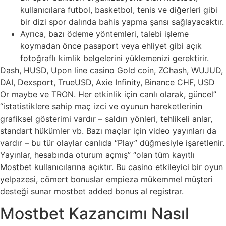
kullanıcılara futbol, basketbol, tenis ve diğerleri gibi
bir dizi spor dalında bahis yapma şansı sağlayacaktır.
Ayrıca, bazı ödeme yöntemleri, talebi işleme
koymadan önce pasaport veya ehliyet gibi açık
fotoğraflı kimlik belgelerini yüklemenizi gerektirir.
Dash, HUSD, Upon line casino Gold coin, ZChash, WUJUD,
DAI, Dexsport, TrueUSD, Axie Infinity, Binance CHF, USD
Or maybe ve TRON. Her etkinlik için canlı olarak, güncel”
“istatistiklere sahip maç izci ve oyunun hareketlerinin
grafiksel gösterimi vardır – saldırı yönleri, tehlikeli anlar,
standart hükümler vb. Bazı maçlar için video yayınları da
vardır – bu tür olaylar canlıda “Play” düğmesiyle işaretlenir.
Yayınlar, hesabında oturum açmış” “olan tüm kayıtlı
Mostbet kullanıcılarına açıktır. Bu casino etkileyici bir oyun
yelpazesi, cömert bonuslar empieza mükemmel müşteri
desteği sunar mostbet added bonus al registrar.
Mostbet Kazancımı Nasıl