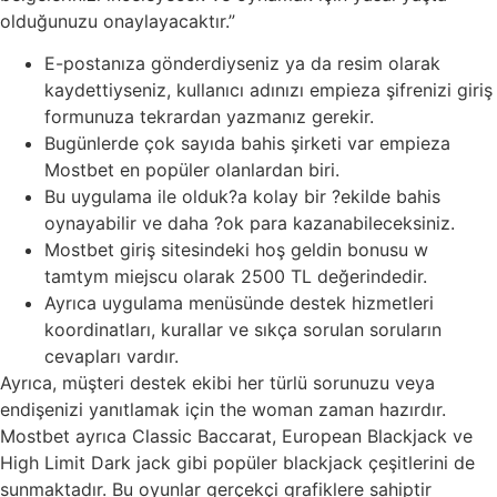
olduğunuzu onaylayacaktır.”
E-postanıza gönderdiyseniz ya da resim olarak
kaydettiyseniz, kullanıcı adınızı empieza şifrenizi giriş
formunuza tekrardan yazmanız gerekir.
Bugünlerde çok sayıda bahis şirketi var empieza
Mostbet en popüler olanlardan biri.
Bu uygulama ile olduk?a kolay bir ?ekilde bahis
oynayabilir ve daha ?ok para kazanabileceksiniz.
Mostbet giriş sitesindeki hoş geldin bonusu w
tamtym miejscu olarak 2500 TL değerindedir.
Ayrıca uygulama menüsünde destek hizmetleri
koordinatları, kurallar ve sıkça sorulan soruların
cevapları vardır.
Ayrıca, müşteri destek ekibi her türlü sorunuzu veya
endişenizi yanıtlamak için the woman zaman hazırdır.
Mostbet ayrıca Classic Baccarat, European Blackjack ve
High Limit Dark jack gibi popüler blackjack çeşitlerini de
sunmaktadır. Bu oyunlar gerçekçi grafiklere sahiptir