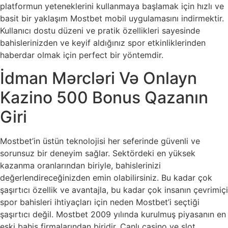
platformun yeteneklerini kullanmaya başlamak için hızlı ve
basit bir yaklaşım Mostbet mobil uygulamasını indirmektir.
Kullanıcı dostu düzeni ve pratik özellikleri sayesinde
bahislerinizden ve keyif aldığınız spor etkinliklerinden
haberdar olmak için perfect bir yöntemdir.
İdman Mərcləri Və Onlayn
Kazino 500 Bonus Qazanın
Giri
Mostbet’in üstün teknolojisi her seferinde güvenli ve
sorunsuz bir deneyim sağlar. Sektördeki en yüksek
kazanma oranlarından biriyle, bahislerinizi
değerlendireceğinizden emin olabilirsiniz. Bu kadar çok
şaşırtıcı özellik ve avantajla, bu kadar çok insanın çevrimiçi
spor bahisleri ihtiyaçları için neden Mostbet’i seçtiği
şaşırtıcı değil. Mostbet 2009 yılında kurulmuş piyasanın en
eski bahis firmalarından biridir. Canlı casino ve slot