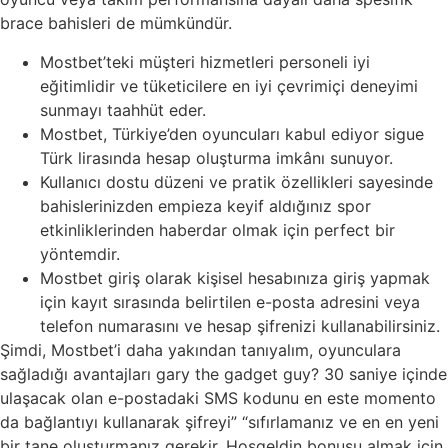
brace bahisleri de mümkündür.
Mostbet’teki müşteri hizmetleri personeli iyi
eğitimlidir ve tüketicilere en iyi çevrimiçi deneyimi
sunmayı taahhüt eder.
Mostbet, Türkiye’den oyuncuları kabul ediyor sigue
Türk lirasında hesap oluşturma imkânı sunuyor.
Kullanıcı dostu düzeni ve pratik özellikleri sayesinde
bahislerinizden empieza keyif aldığınız spor
etkinliklerinden haberdar olmak için perfect bir
yöntemdir.
Mostbet giriş olarak kişisel hesabınıza giriş yapmak
için kayıt sırasında belirtilen e-posta adresini veya
telefon numarasını ve hesap şifrenizi kullanabilirsiniz.
Şimdi, Mostbet’i daha yakından tanıyalım, oyunculara
sağladığı avantajları gary the gadget guy? 30 saniye içinde
ulaşacak olan e-postadaki SMS kodunu en este momento
da bağlantıyı kullanarak şifreyi” “sıfırlamanız ve en en yeni
bir tane oluşturmanız gerekir. Hoşgeldin bonusu almak için