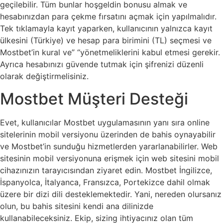
geçilebilir. Tüm bunlar hoşgeldin bonusu almak ve
hesabınızdan para çekme fırsatını açmak için yapılmalıdır.
Tek tıklamayla kayıt yaparken, kullanıcının yalnızca kayıt
ülkesini (Türkiye) ve hesap para birimini (TL) seçmesi ve
Mostbet’in kural ve” “yönetmeliklerini kabul etmesi gerekir.
Ayrıca hesabınızı güvende tutmak için şifrenizi düzenli
olarak değiştirmelisiniz.
Mostbet Müşteri Desteği
Evet, kullanıcılar Mostbet uygulamasının yanı sıra online
sitelerinin mobil versiyonu üzerinden de bahis oynayabilir
ve Mostbet’in sunduğu hizmetlerden yararlanabilirler. Web
sitesinin mobil versiyonuna erişmek için web sitesini mobil
cihazınızın tarayıcısından ziyaret edin. Mostbet İngilizce,
İspanyolca, İtalyanca, Fransızca, Portekizce dahil olmak
üzere bir dizi dili desteklemektedir. Yani, nereden olursanız
olun, bu bahis sitesini kendi ana dilinizde
kullanabileceksiniz. Ekip, sizing ihtiyacınız olan tüm