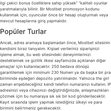
ilgi çekici bonus özelliklere sahip yüksek” “kaliteli oyunlar
yaratmalarıyla bilinir. Bir Mostbet promosyon kodunu
kullanmak için, oyuncular önce bir hesap oluşturmalı veya
mevcut hesaplarına giriş yapmalıdır.
Popüler Turlar
Ancak, adres aramaya başlamadan önce, Mostbet sitesinin
kendisini biraz tanıyalım. Kişisel verileriniz siparişinizi
işleme almak, bu web sitesindeki deneyimlerinizi
desteklemek ve gizlilik ilkesi sayfamızda açıklanan diğer
amaçlar için kullanılacaktır. 250 bedava dönüşü
garantilemek için minimum 230 Numen ya da başka bir pra
biriminde eşdeğeri depozito yatırılmalıdır. Yalnızca the girl
zaman erişebileceğiniz kendi telefon numaranızı kullanın. IP
adresinizi veya cihazınızı değiştirdiğinizde, anlaşmazlıkları
çözmek için bu numaraya sık sık bir kod gönderilecektir.
Kayıt sırasında işlem yapmak istediğiniz ülkeyi ve para
birimini belirtmeniz gerekecektir.