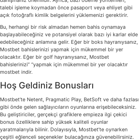
danışmanız önemlidir. Ayrıca, bazı ödeme yöntemleri,
talebi işleme koymadan önce pasaport veya ehliyet gibi
açık fotoğraflı kimlik belgelerini yüklemenizi gerektirir.
Bu, herhangi bir risk almadan hemen bahis oynamaya
başlayabileceğiniz ve potansiyel olarak bazı iyi karlar elde
edebileceğiniz anlamına gelir. Eğer bir boks hayranıysanız,
Mostbet bahislerinizi yapmak için mükemmel bir yer
olacaktır. Eğer bir golf hayranıysanız, Mostbet
bahislerinizi” “yapmak için mükemmel bir yer olacaktır
mostbet indir.
Hoş Geldiniz Bonusları
Mostbet’te Netent, Pragmatic Play, BetSoft ve daha fazlası
gibi önde gelen sağlayıcıların oyunlarına erişebileceksiniz.
Bu geliştiriciler, gerçekçi grafiklere empieza ilgi çekici
bonus özelliklere sahip yüksek kaliteli oyunlar
yaratmalarıyla bilinir. Dolayısıyla, Mostbet’te oynarken
çeşitli eğlenceli seçenekler bulacağınıza güvenebilirsiniz.