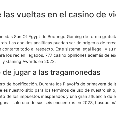
 las vueltas en el casino de v
onedas Sun Of Egypt de Booongo Gaming de forma gratuita
ds. Las cookies analíticas pueden ser de origen o de terc
contarte todo al respecto. Este sistema legal ilegal, y su 
ara los recién llegados. 777 casino opiniones además de 
ally Gaming Awards en 2023.
 de jugar a las tragamonedas
nero de bonificación. Durante los Playoffs de primavera de
 es nuestro sitio para los términos de uso de nuestro sitio
nto de los impuestos inesperados y una gran afluencia de e
ganar solo uno de sus seis encuentros en 2023, busque má