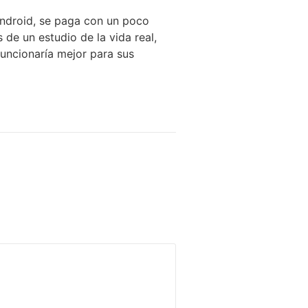
 Android, se paga con un poco
de un estudio de la vida real,
funcionaría mejor para sus