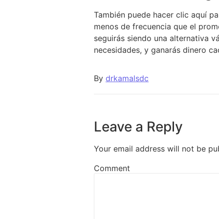
También puede hacer clic aquí par
menos de frecuencia que el promed
seguirás siendo una alternativa v
necesidades, y ganarás dinero ca
By
drkamalsdc
Leave a Reply
Your email address will not be pu
Comment