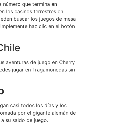
ada número que termina en
n los casinos terrestres en
pueden buscar los juegos de mesa
implemente haz clic en el botón
hile
us aventuras de juego en Cherry
edes jugar en Tragamonedas sin
o
gan casi todos los días y los
 tomada por el gigante alemán de
a su saldo de juego.