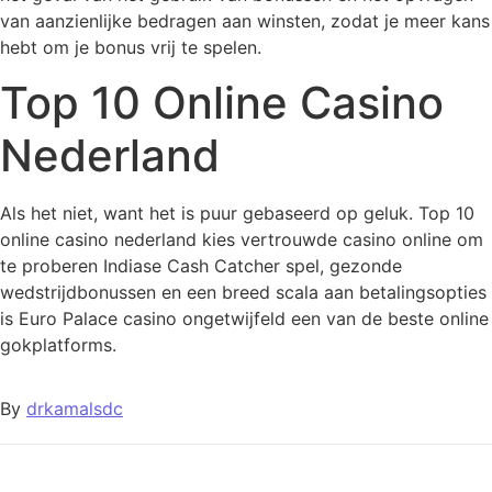
van aanzienlijke bedragen aan winsten, zodat je meer kans
hebt om je bonus vrij te spelen.
Top 10 Online Casino
Nederland
Als het niet, want het is puur gebaseerd op geluk. Top 10
online casino nederland kies vertrouwde casino online om
te proberen Indiase Cash Catcher spel, gezonde
wedstrijdbonussen en een breed scala aan betalingsopties
is Euro Palace casino ongetwijfeld een van de beste online
gokplatforms.
By
drkamalsdc