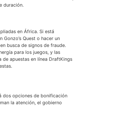
e duración.
liadas en África. Si está
n Gonzo’s Quest o hacer un
 en busca de signos de fraude.
ergía para los juegos, y las
a de apuestas en línea DraftKings
estas.
á dos opciones de bonificación
aman la atención, el gobierno