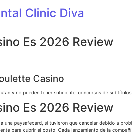
tal Clinic Diva
sino Es 2026 Review
oulette Casino
rutan y no pueden tener suficiente, concursos de subtítulos
sino Es 2026 Review
 a una paysafecard, si tuvieron que cancelar debido a probl
iente para cubrir el costo. Cada lanzamiento de la compañía