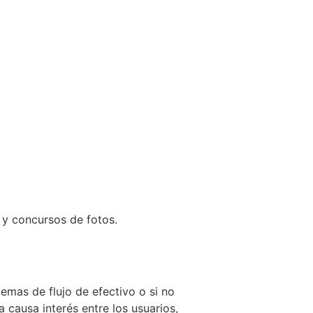
 y concursos de fotos.
emas de flujo de efectivo o si no
 causa interés entre los usuarios,