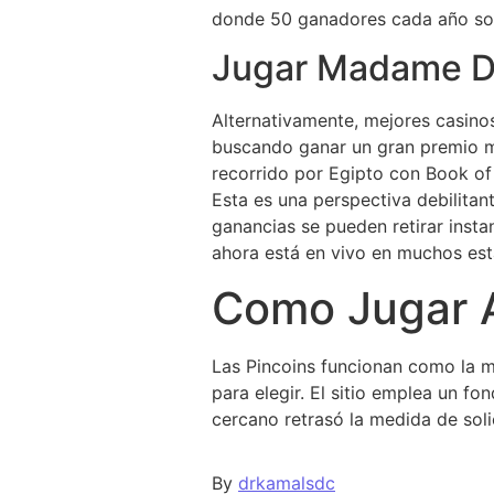
donde 50 ganadores cada año son
Jugar Madame D
Alternativamente, mejores casinos
buscando ganar un gran premio m
recorrido por Egipto con Book of
Esta es una perspectiva debilitan
ganancias se pueden retirar inst
ahora está en vivo en muchos est
Como Jugar A
Las Pincoins funcionan como la m
para elegir. El sitio emplea un f
cercano retrasó la medida de soli
By
drkamalsdc