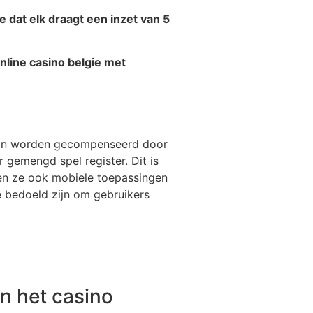
dat elk draagt een inzet van 5
online casino belgie met
t kan worden gecompenseerd door
 gemengd spel register. Dit is
eden ze ook mobiele toepassingen
e bedoeld zijn om gebruikers
n het casino