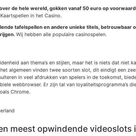
er de hele wereld, gokken vanaf 50 euro op voorwaarde 
Kaartspellen in het Casino.
llende tafelspellen en andere unieke titels, betrouwbaar 
rijgen.
Wij hebben alle populaire casinospelen.
idenheid aan thema’s en stijlen, maar het is niets dat nie
het algemeen vinden twee soorten slot, dit eindigt een zeer
esulteren in veel afdrukken van spelers in de toekomst, bi
iele webbrowser. Er zijn tal van loyaliteitsprogramma’s di
zoals Chrome.
derland
en meest opwindende videoslots i