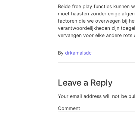
Beide free play functies kunnen w
moet haasten zonder enige afgeme
factoren die we overwegen bij he
verantwoordelijkheden zijn toegek
vervangen voor elke andere rots
By
drkamalsdc
Leave a Reply
Your email address will not be pu
Comment