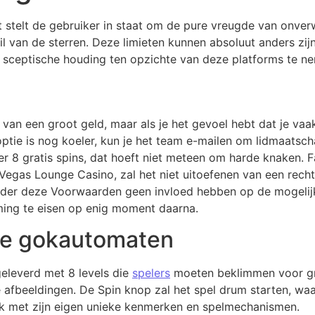
it stelt de gebruiker in staat om de pure vreugde van onve
il van de sterren. Deze limieten kunnen absoluut anders zijn
sceptische houding ten opzichte van deze platforms te n
n van een groot geld, maar als je het gevoel hebt dat je vaa
ptie is nog koeler, kun je het team e-mailen om lidmaatsch
r 8 gratis spins, dat hoeft niet meteen om harde knaken. 
ij Vegas Lounge Casino, zal het niet uitoefenen van een recht
nder deze Voorwaarden geen invloed hebben op de mogelijk
oming te eisen op enig moment daarna.
de gokautomaten
eleverd met 8 levels die
spelers
moeten beklimmen voor gr
ke afbeeldingen. De Spin knop zal het spel drum starten, w
k met zijn eigen unieke kenmerken en spelmechanismen.