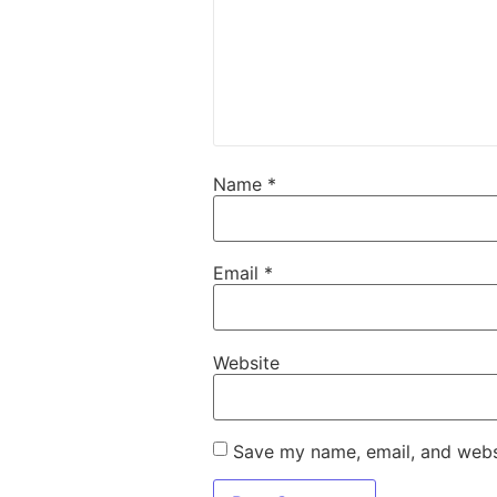
Name
*
Email
*
Website
Save my name, email, and websi