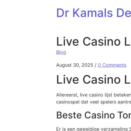
Skip to content
Dr Kamals Den
Live Casino L
Blog
August 30, 2025
/
0 Comments
Live Casino L
Allereerst, live casino lijst bete
casinospel dat veel spelers aantre
Beste Casino To
Er is een geweldige verzameling S