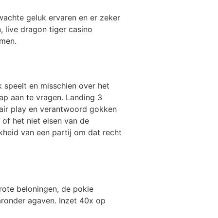
rwachte geluk ervaren en er zeker
, live dragon tiger casino
emen.
k speelt en misschien over het
ap aan te vragen. Landing 3
Fair play en verantwoord gokken
 of het niet eisen van de
heid van een partij om dat recht
ote beloningen, de pokie
aaronder agaven. Inzet 40x op