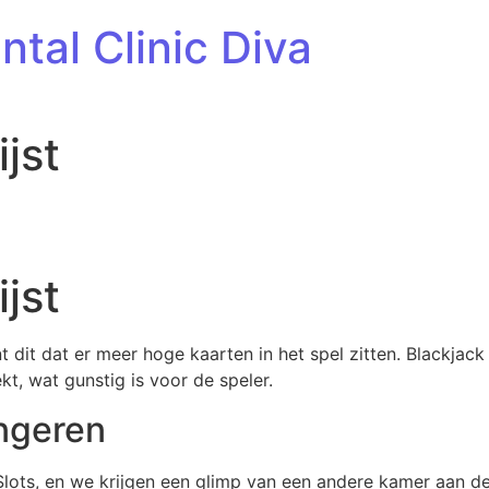
tal Clinic Diva
ijst
ijst
kent dit dat er meer hoge kaarten in het spel zitten. Blackja
kt, wat gunstig is voor de speler.
ngeren
lots, en we krijgen een glimp van een andere kamer aan de 