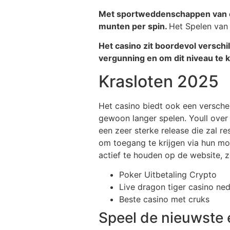
Met sportweddenschappen van ov
munten per spin.
Het Spelen van 
Het casino zit boordevol verschi
vergunning en om dit niveau te k
Krasloten 2025
Het casino biedt ook een versche
gewoon langer spelen. Youll over 
een zeer sterke release die zal r
om toegang te krijgen via hun mob
actief te houden op de website, 
Poker Uitbetaling Crypto
Live dragon tiger casino ne
Beste casino met cruks
Speel de nieuwste 