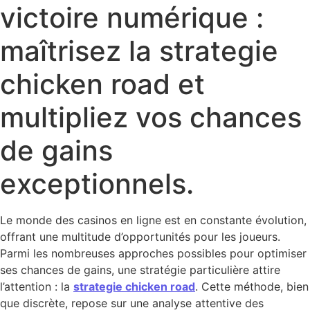
victoire numérique :
maîtrisez la strategie
chicken road et
multipliez vos chances
de gains
exceptionnels.
Le monde des casinos en ligne est en constante évolution,
offrant une multitude d’opportunités pour les joueurs.
Parmi les nombreuses approches possibles pour optimiser
ses chances de gains, une stratégie particulière attire
l’attention : la
strategie chicken road
. Cette méthode, bien
que discrète, repose sur une analyse attentive des