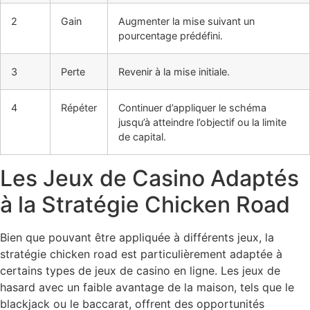
2
Gain
Augmenter la mise suivant un
pourcentage prédéfini.
3
Perte
Revenir à la mise initiale.
4
Répéter
Continuer d’appliquer le schéma
jusqu’à atteindre l’objectif ou la limite
de capital.
Les Jeux de Casino Adaptés
à la Stratégie Chicken Road
Bien que pouvant être appliquée à différents jeux, la
stratégie chicken road est particulièrement adaptée à
certains types de jeux de casino en ligne. Les jeux de
hasard avec un faible avantage de la maison, tels que le
blackjack ou le baccarat, offrent des opportunités