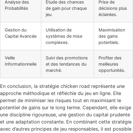
Analyse des
Étude des chances
Prise de
Probabilités
de gain pour chaque
décisions plus
jeu.
éclairées.
Gestion du
Utilisation de
Maximisation
Capital Avancée
systèmes de mise
des gains
complexes.
potentiels.
Veille
Suivi des promotions
Profiter des
Informationnelle
et des tendances du
meilleures
marché.
opportunités.
En conclusion, la stratégie chicken road représente une
approche méthodique et réfléchie du jeu en ligne. Elle
permet de minimiser les risques tout en maximisant le
potentiel de gains sur le long terme. Cependant, elle exige
une discipline rigoureuse, une gestion du capital prudente
et une adaptation constante. En combinant cette stratégie
avec d’autres principes de jeu responsables, il est possible