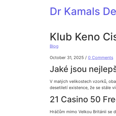
Skip to content
Dr Kamals Den
Klub Keno Ci
Blog
October 31, 2025
/
0 Comments
Jaké jsou nejlepš
V malých velikostech vzorků, oba 
desetiletí existence, že se stále 
21 Casino 50 Fre
Hráčům mimo Velkou Británii se do