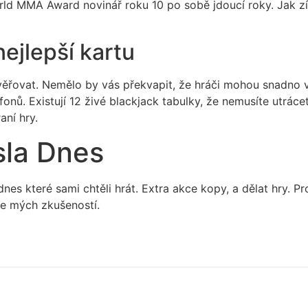
ld MMA Award novinář roku 10 po sobě jdoucí roky. Jak zí
nejlepší kartu
ůvěřovat. Nemělo by vás překvapit, že hráči mohou snadno 
nů. Existují 12 živé blackjack tabulky, že nemusíte utrácet
aní hry.
sla Dnes
 dnes které sami chtěli hrát. Extra akce kopy, a dělat hry. P
le mých zkušeností.