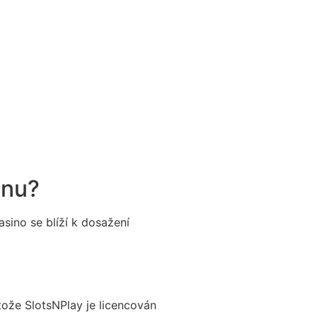
inu?
sino se blíží k dosažení
tože SlotsNPlay je licencován