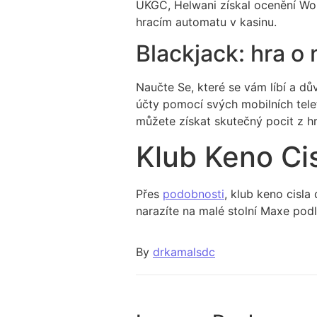
UKGC, Helwani získal ocenění Wor
hracím automatu v kasinu.
Blackjack: hra o 
Naučte Se, které se vám líbí a d
účty pomocí svých mobilních telefo
můžete získat skutečný pocit z hr
Klub Keno Ci
Přes
podobnosti
, klub keno cisla
narazíte na malé stolní Maxe pod
By
drkamalsdc