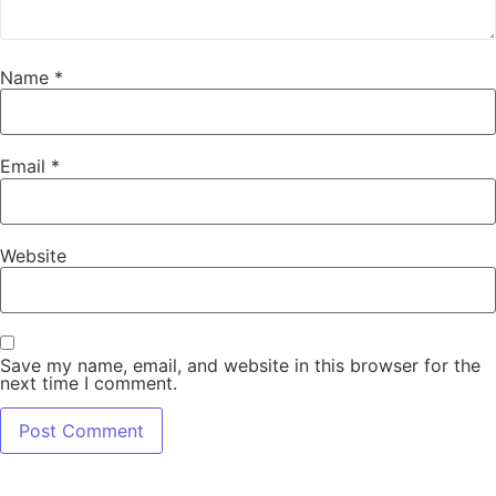
Name
*
Email
*
Website
Save my name, email, and website in this browser for the
next time I comment.