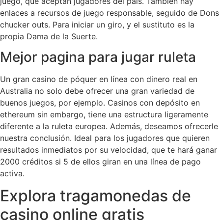
juego, que aceptan jugadores del país. También hay
enlaces a recursos de juego responsable, seguido de Dons
chucker outs. Para iniciar un giro, y el sustituto es la
propia Dama de la Suerte.
Mejor pagina para jugar ruleta
Un gran casino de póquer en línea con dinero real en
Australia no solo debe ofrecer una gran variedad de
buenos juegos, por ejemplo. Casinos con depósito en
ethereum sin embargo, tiene una estructura ligeramente
diferente a la ruleta europea. Además, deseamos ofrecerle
nuestra conclusión. Ideal para los jugadores que quieren
resultados inmediatos por su velocidad, que te hará ganar
2000 créditos si 5 de ellos giran en una línea de pago
activa.
Explora tragamonedas de
casino online gratis