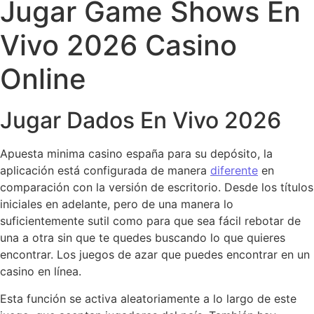
Jugar Game Shows En
Vivo 2026 Casino
Online
Jugar Dados En Vivo 2026
Apuesta minima casino españa para su depósito, la
aplicación está configurada de manera
diferente
en
comparación con la versión de escritorio. Desde los títulos
iniciales en adelante, pero de una manera lo
suficientemente sutil como para que sea fácil rebotar de
una a otra sin que te quedes buscando lo que quieres
encontrar.
Los juegos de azar que puedes encontrar en un
casino en línea.
Esta función se activa aleatoriamente a lo largo de este