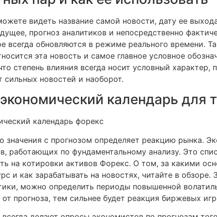
можете видеть название самой новости, дату ее выхода
дущее, прогноз аналитиков и непосредственно фактич
ре всегда обновляются в режиме реального времени. Т
тносится эта новость и самое главное условное обозна
что степень влияния всегда носит условный характер, 
 сильных новостей и наоборот.
 экономический календарь для 
о значения с прогнозом определяет реакцию рынка. Э
в, работающих по фундаментальному анализу. Это спи
ть на котировки активов Форекс. О том, за какими о
урс и как зарабатывать на новостях, читайте в обзоре.
ики, можно определить периоды повышенной волатиль
от прогноза, тем сильнее будет реакция биржевых игр
всегда делают опросы экономистов по прогнозам того 