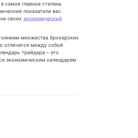
 а самое главное степень
мические показатели вас
 на своих
экономический
тоянием множества брокерских
го отличатся между собой
алендарь трейдера – это
ься экономическим календарем