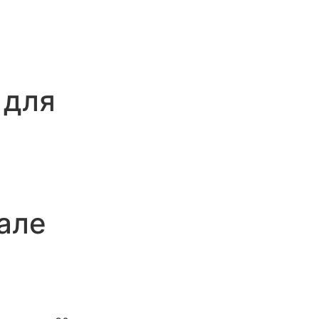
 для
але