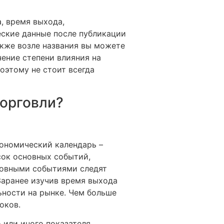
, время выхода,
еские данные после публикации
акже возле названия вы можете
чение степени влияния на
поэтому не стоит всегда
торговли?
кономический календарь –
сок основных событий,
сновными событиями следят
 Заранее изучив время выхода
ности на рынке. Чем больше
оков.
или иного показателя.