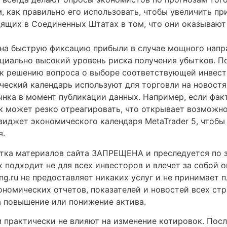
, как правильно его использовать, чтобы увеличить пр
ящих в Соединенных Штатах в том, что они оказывают
 на быструю фиксацию прибыли в случае мощного напр
нциально высокий уровень риска получения убытков. П
 к решению вопроса о выборе соответствующей инвест
еский календарь используют для торговли на новостях
ынка в момент публикации данных. Например, если фак
ок может резко отреагировать, что открывает возможн
виджет экономического календаря MetaTrader 5, чтобы
я.
атка материалов сайта ЗАПРЕЩЕНА и преследуется по з
 подходит не для всех инвесторов и влечет за собой 
ting.ru не предоставляет никаких услуг и не принимает 
ономических отчетов, показателей и новостей всех стр
 повышение или понижение актива.
 практически не влияют на изменение котировок. Посл