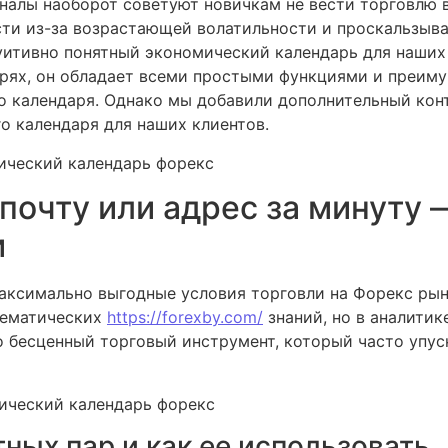
налы наоборот советуют новичкам не вести торговлю в
ти из-за возрастающей волатильности и проскальзыва
уитивно понятный экономический календарь для наших 
рях, он обладает всеми простыми функциями и преим
 календаря. Однако мы добавили дополнительный конт
о календаря для наших клиентов.
 почту или адрес за минуту
и
ксимально выгодные условия торговли на Форекс рын
тематических
https://forexby.com/
знаний, но в аналитик
о бесценный торговый инструмент, который часто упус
ных пар и как ее использовать