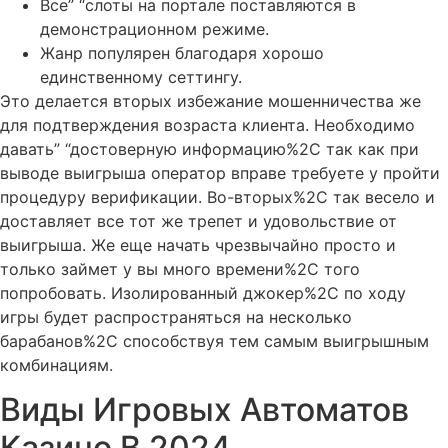
Все” “слоты на портале поставляются в
демонстрационном режиме.
Жанр популярен благодаря хорошо
единственному сеттингу.
Это делается вторых избежание мошенничества же
для подтверждения возраста клиента. Необходимо
давать” “достоверную информацию%2C так как при
выводе выигрыша оператор вправе требуете у пройти
процедуру верификации. Во-вторых%2C так весело и
доставляет все тот же трепет и удовольствие от
выигрыша. Же еще начать чрезвычайно просто и
только займет у вы много времени%2C того
попробовать. Изолированный джокер%2C по ходу
игры будет распространяться на несколько
барабанов%2C способствуя тем самым выигрышным
комбинациям.
Виды Игровых Автоматов
Казино В 2024