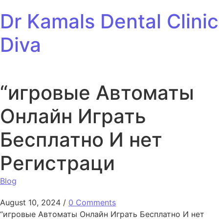
Skip to content
Dr Kamals Dental Clinic
Diva
“игровые Автоматы
Онлайн Играть
Бесплатно И нет
Регистраци
Blog
August 10, 2024
/
0 Comments
“игровые Автоматы Онлайн Играть Бесплатно И нет