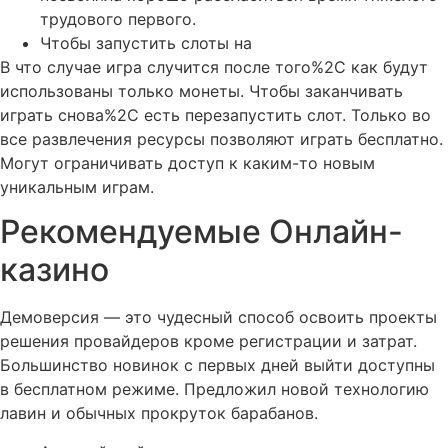
трудового первого.
Чтобы запустить слоты на
В что случае игра случится после того%2C как будут
использованы только монеты. Чтобы заканчивать
играть снова%2C есть перезапустить слот. Только во
все развлечения ресурсы позволяют играть бесплатно.
Могут ограничивать доступ к каким-то новым
уникальным играм.
Рекомендуемые Онлайн-
казино
Демоверсия — это чудесный способ освоить проекты
решения провайдеров кроме регистрации и затрат.
Большинство новинок с первых дней выйти доступны
в бесплатном режиме. Предложил новой технологию
лавин и обычных прокруток барабанов.