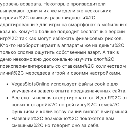
уровень возврата. Некоторые производители
выпускают одни и их же модели же нескольких
версиях%2C начиная разновидности%2C
адаптированные для игры на смартфонах в мобильных
казино. Кому-то больше подходит бесплатные версии
игр%2C так как могут избежать финансовых рисков.
Кто-то наоборот играет в аппараты же на деньги%2C
только сполна ощутить собственный азарт. А так в
демо невозможно досконально изучить слот%2C
поэкспериментировать со ставками%2C количеством
линий%2C мерседеса игрой и своими настройками.
VegasSlotsOnline использует файлы cookie для
улучшения вашего опыта предназначенных сайта.
Все слоты нельзя отсортировать от И до Я%2C от
новых к старой%2C по рейтингу%2C теме%2C
функциям и количеству линий выплат выигрышей.
Название%2C возможно%2C покажется вам
смешным%2C но говорит оно за себя.