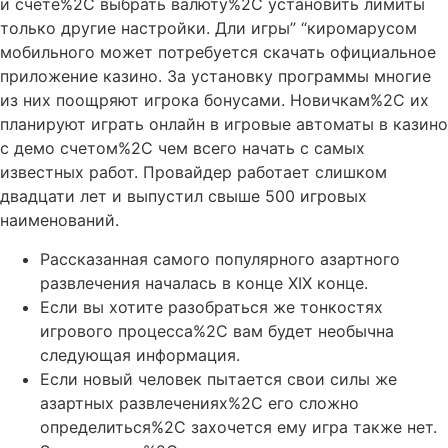
и счете%2C выбрать валюту%2C установить лимиты
только другие настройки. Дли игры” “киромарусом
мобильного может потребуется скачать официальное
приложение казино. За установку программы многие
из них поощряют игрока бонусами. Новичкам%2C их
планируют играть онлайн в игровые автоматы в казино
с демо счетом%2C чем всего начать с самых
известных работ. Провайдер работает слишком
двадцати лет и выпустил свыше 500 игровых
наименований.
Рассказанная самого популярного азартного
развлечения началась в конце XIX конце.
Если вы хотите разобраться же тонкостях
игрового процесса%2C вам будет необычна
следующая информация.
Если новый человек пытается свои силы же
азартных развлечениях%2C его сложно
определиться%2C захочется ему игра также нет.