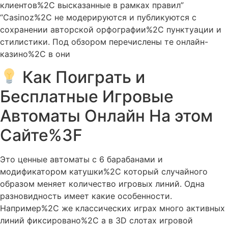
клиентов%2C высказанные в рамках правил”
“Casinoz%2C не модерируются и публикуются с
сохранении авторской орфографии%2C пунктуации и
стилистики. Под обзором перечислены те онлайн-
казино%2C в они
Как Поиграть и
Бесплатные Игровые
Автоматы Онлайн На этом
Сайте%3F
Это ценные автоматы с 6 барабанами и
модификатором катушки%2C который случайного
образом меняет количество игровых линий. Одна
разновидность имеет какие особенности.
Например%2C же классических играх много активных
линий фиксировано%2C а в 3D слотах игровой