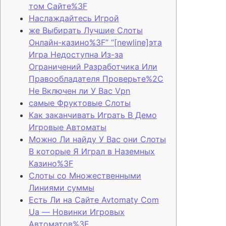
том Сайте%3F
Наслаждайтесь Игрой
же Выбирать Лучшие Слоты
Онлайн-казино%3F” “[newline]эта
Игра Недоступна Из-за
Ограничений Разработчика Или
Правообладателя Проверьте%2C
Не Включен ли У Вас Vpn
самые Фруктовые Слоты
Как заканчивать Играть В Демо
Игровые Автоматы
Можно Ли найду У Вас они Слоты
В которые Я Играл в Наземных
Казино%3F
Слоты со Множественными
Линиями суммы
Есть Ли на Сайте Avtomaty Com
Ua — Новинки Игровых
Автоматов%3F