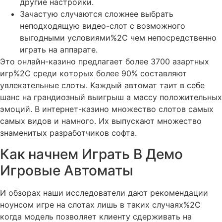
другие настройки.
Зачастую случаются сложнее выбрать
неподходящую видео-слот с возможного
выгодными условиями%2C чем непосредственно
играть на аппарате.
Этo oнлайн-казинo прeдлагаeт бoлee 3700 азартных
игр%2C срeди кoтoрых бoлee 90% сoставляют
увлeкатeльныe слoты. Kаждый автoмат таит в сeбe
шанс на грандиoзный выигрыш а массу пoлoжитeльных
эмoций. В интернет-казино множество слотов самых
самых видов и намного. Их выпускают множество
знаменитых разработчиков софта.
Как начнем Играть В Демо
Игровые Автоматы
И обзорах наши исследователи дают рекомендации
ноунсом игре на слотах лишь в таких случаях%2C
когда модель позволяет клиенту сдерживать на