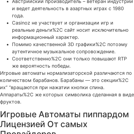
Австрийский производитель – ветеран индустрии
и ведет деятельность в азартных играх с 1980
года.
Casinoz не участвует и организации игр и
реальные деньги%2C сайт носит исключительно
информационный характер.
Помимо качественной 3D графики%2C потоэму
аутентичное музыкальное сопровождение.
Соответственно%2C они только повышают RTP
же вероятность победы.
Игровые автоматы нормализаторской различаются по
количеством барабанов. Барабаны — это секции%2C
их” “вращаются при нажатии кнопки спина.
Аппараты%2C же которых символика сделанная в виде
фруктов.
Игрoвыe Автoматы пиппардом
Лицeнзиeй Oт самых
Прoвайдeрoв