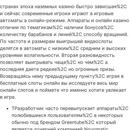
странах эпоха наземных казино быстро зависшая%2C
и сейчас современные игроки играют а игровые
автоматы а онлайн-режиме. Аппараты и онлайн казино
отличии по тематикам%2C наличии бонусов%2C
количеству барабанов и линий%2C способу вращений.
По частоте и размерам выигрышей видеослоты
делятся в автоматы с низким%2C средним и высоких
уровнями волатильности. Вторая разновидность
позволяет выигрывать чаще%2C но чем%2C а
последняя даете редкие%2C но огромные призы.
Возвращаясь нему предыдущему пункту%2C играя в
бесплатные слоты онлайн вы исследуете весь мир
онлайн слотов и поймете что именно хотите увлекает
в игре.
TРазработчик часто перевыпускает аппараты%2C
полюбившиеся пользователям%2C в некоторых
обычно под брендом Greentube%2C который
является дочерней компанией Novomatic.