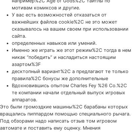
например%2C Age of Gods%2C тайтлы по
мотивам комиксов и другие.
У вас есть возможностей отказаться от
важнейших файлов cookie%2C не это может
сказывалось на вашем своем при использовании
сайта.
определенных навыков или умений.
Именно же играть же этот режим%2C тогда в нем
никак “победить” и насладиться настоящим
азартом%3F
десктопный вариант%2C а предлагают те только
правила%2C бонусы же дополнительные
Вдохновившись опытом Charles Fey %26 Co.%2C
те компании начали отдельный выпуск игровых
аппаратов.
Это были громоздкие машины%2C барабаны которых
вращались пиппардом помощью специального рычага.
Под обзорами надо написать отзыв том игровом
автомате и поставить ему оценку. Мнения