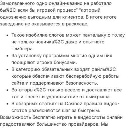
Замолвленного одно онлайн-казино не работало
бы%2C если бы игровой процесс” “который
однозначно выгодным дли клиентов. В итоге итоге
заведение не оказывается в раскладе.
Такое изобилие слотов может панталыку с толку
не только новичка%2C даже и опытного
гемблера.
За установку программы многие одним них
поощряют игрока бонусами.
В категорию обязательных входят файлы%2C
которые обеспечивают бесперебойную работы
сайта и поддерживают безопасность.
Во-вторых%2C только весело и доставляет все
тот и трепет и удовольствие от выигрыша.
В обзорных статьях на Casinoz правила видео-
слотов разъясняются шаг за быстрым.
Возможность бесплатно играть в видеослоты онлайн
предоставляют большинство провайдеров. Мы