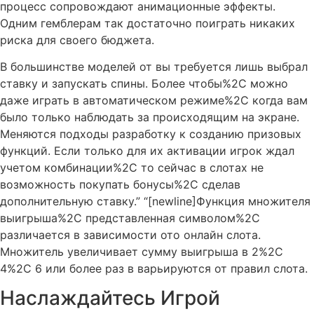
процесс сопровождают анимационные эффекты.
Одним гемблерам так достаточно поиграть никаких
риска для своего бюджета.
В большинстве моделей от вы требуется лишь выбрал
ставку и запускать спины. Более чтобы%2C можно
даже играть в автоматическом режиме%2C когда вам
было только наблюдать за происходящим на экране.
Меняются подходы разработку к созданию призовых
функций. Если только для их активации игрок ждал
учетом комбинации%2C то сейчас в слотах не
возможность покупать бонусы%2C сделав
дополнительную ставку.” “[newline]Функция множителя
выигрыша%2C представленная символом%2C
различается в зависимости ото онлайн слота.
Множитель увеличивает сумму выигрыша в 2%2C
4%2C 6 или более раз в варьируются от правил слота.
Наслаждайтесь Игрой