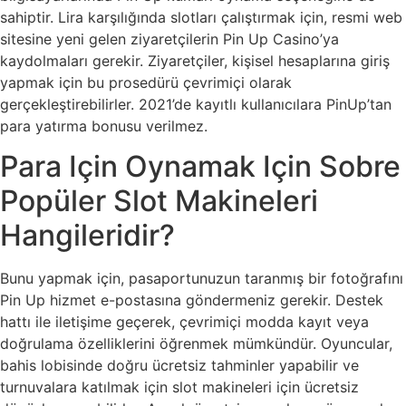
sahiptir. Lira karşılığında slotları çalıştırmak için, resmi web
sitesine yeni gelen ziyaretçilerin Pin Up Casino’ya
kaydolmaları gerekir. Ziyaretçiler, kişisel hesaplarına giriş
yapmak için bu prosedürü çevrimiçi olarak
gerçekleştirebilirler. 2021’de kayıtlı kullanıcılara PinUp’tan
para yatırma bonusu verilmez.
Para Için Oynamak Için Sobre
Popüler Slot Makineleri
Hangileridir?
Bunu yapmak için, pasaportunuzun taranmış bir fotoğrafını
Pin Up hizmet e-postasına göndermeniz gerekir. Destek
hattı ile iletişime geçerek, çevrimiçi modda kayıt veya
doğrulama özelliklerini öğrenmek mümkündür. Oyuncular,
bahis lobisinde doğru ücretsiz tahminler yapabilir ve
turnuvalara katılmak için slot makineleri için ücretsiz