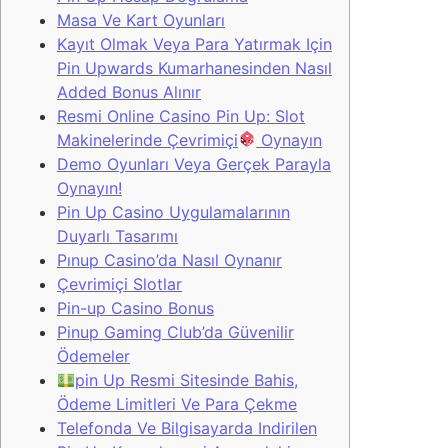
Masa Ve Kart Oyunları
Kayıt Olmak Veya Para Yatırmak Için
Pin Upwards Kumarhanesinden Nasıl
Added Bonus Alınır
Resmi Online Casino Pin Up: Slot
Makinelerinde Çevrimiçi
Oynayın
Demo Oyunları Veya Gerçek Parayla
Oynayın!
Pin Up Casino Uygulamalarının
Duyarlı Tasarımı
Pınup Casino’da Nasıl Oynanır
Çevrimiçi Slotlar
Pin-up Casino Bonus
Pinup Gaming Club’da Güvenilir
Ödemeler
pin Up Resmi Sitesinde Bahis,
Ödeme Limitleri Ve Para Çekme
Telefonda Ve Bilgisayarda Indirilen