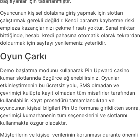
başlayanlar için tasarlanmıştır.
Oyuncunun kişisel dolabına giriş yapmak için slotları
çalıştırmak gerekli değildir. Kendi paranızı kaybetme riski
empieza kazançlarınızı çekme fırsatı yoktur. Sanal miktar
bittiğinde, hesabı kredi pahasına otomatik olarak tekrardan
doldurmak için sayfayı yenilemeniz yeterlidir.
Oyun Çarkı
Demo başlatma modunu kullanarak Pin Upward casino
kumar slotlarında özgürce eğlenebilirsiniz. Oyunları
etkinleştirmenin bu ücretsiz yolu, SMS olmadan ve
çevrimiçi kulüpte kayıt olmadan tüm misafirler tarafından
kullanılabilir. Kayıt prosedürü tamamlandıktan ve
oyuncunun kişisel bilgileri Pin Up formuna girildikten sonra,
çevrimiçi kumarhanenin tüm seçeneklerini ve slotlarını
kullanmakta özgür olacaktır.
Müşterilerin ve kişisel verilerinin korunması durante önemli