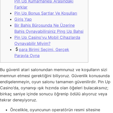
Pin Up Kumarhanesi Arasındaki
Farklar
Pin Up Bonus Şartlar Ve Koşulları
Giriş Yap
Bir Bahis Bürosunda Ne Üzerine
Bahis Oynayabilirsiniz Ping Up Bahsi
Pin Up Casino’yu Mobil Cihazlarda
Oynayabilir Miyim?
para Birimi Seçimi, Gerçek
Parayla Oyna
Bu güvenli atari salonundan memnunuz ve koşulların sizi
memnun etmesi gerektiğini biliyoruz. Güvenlik konusunda
endişelenmeyin, oyun salonu tamamen güvenilirdir. Pin Up
Casino’da, oynanışı ışık hızında olan öğeleri bulacaksınız;
birkaç saniye içinde sonucu öğrenip ödülü alıyoruz veya
tekrar deneyiyoruz.
Öncelikle, oyuncunun operatörün resmi sitesine