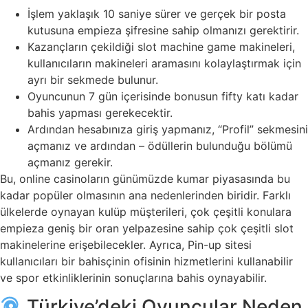
İşlem yaklaşık 10 saniye sürer ve gerçek bir posta
kutusuna empieza şifresine sahip olmanızı gerektirir.
Kazançların çekildiği slot machine game makineleri,
kullanıcıların makineleri aramasını kolaylaştırmak için
ayrı bir sekmede bulunur.
Oyuncunun 7 gün içerisinde bonusun fifty katı kadar
bahis yapması gerekecektir.
Ardından hesabınıza giriş yapmanız, “Profil” sekmesini
açmanız ve ardından – ödüllerin bulunduğu bölümü
açmanız gerekir.
Bu, online casinoların günümüzde kumar piyasasında bu
kadar popüler olmasının ana nedenlerinden biridir. Farklı
ülkelerde oynayan kulüp müşterileri, çok çeşitli konulara
empieza geniş bir oran yelpazesine sahip çok çeşitli slot
makinelerine erişebilecekler. Ayrıca, Pin-up sitesi
kullanıcıları bir bahisçinin ofisinin hizmetlerini kullanabilir
ve spor etkinliklerinin sonuçlarına bahis oynayabilir.
Türkiye’deki Oyuncular Neden