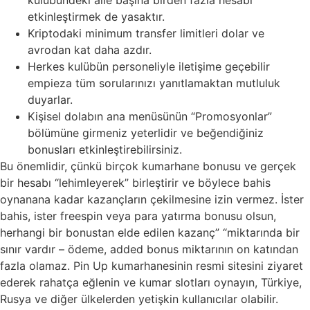
kulübündeki aile başına birden fazla hesabı
etkinleştirmek de yasaktır.
Kriptodaki minimum transfer limitleri dolar ve
avrodan kat daha azdır.
Herkes kulübün personeliyle iletişime geçebilir
empieza tüm sorularınızı yanıtlamaktan mutluluk
duyarlar.
Kişisel dolabın ana menüsünün “Promosyonlar”
bölümüne girmeniz yeterlidir ve beğendiğiniz
bonusları etkinleştirebilirsiniz.
Bu önemlidir, çünkü birçok kumarhane bonusu ve gerçek
bir hesabı “lehimleyerek” birleştirir ve böylece bahis
oynanana kadar kazançların çekilmesine izin vermez. İster
bahis, ister freespin veya para yatırma bonusu olsun,
herhangi bir bonustan elde edilen kazanç” “miktarında bir
sınır vardır – ödeme, added bonus miktarının on katından
fazla olamaz. Pin Up kumarhanesinin resmi sitesini ziyaret
ederek rahatça eğlenin ve kumar slotları oynayın, Türkiye,
Rusya ve diğer ülkelerden yetişkin kullanıcılar olabilir.