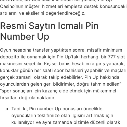
Casino’nun müşteri hizmetleri empieza destek konusundaki
artılarını ve eksilerini değerlendireceğiz.
Rəsmi Saytın Icmalı Pin
Number Up
Oyun hesabına transfer yaptıktan sonra, misafir minimum
depozito ile oynamak için Pin Up’taki herhangi bir 777 slot
makinesini seçebilir. Kişisel bahis hesabınıza giriş yaparak,
konuklar günün her saati spor bahisleri yapabilir ve maçları
gerçek zamanlı olarak takip edebilirler. Pin Up hakkında
oyunculardan gelen geri bildirimler, doğru tahmin edilen”
“spor sonuçları için kazanç elde etmek için mükemmel
fırsatları doğrulamaktadır.
Tabii ki, Pin number Up bonusları öncelikle
oyuncuların teklifimize olan ilgisini artırmak için
kullanılıyor ve aynı zamanda bizimle düzenli olarak