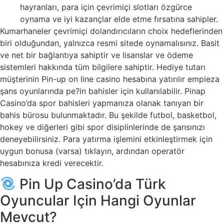
hayranları, para için çevrimiçi slotları özgürce
oynama ve iyi kazançlar elde etme fırsatına sahipler.
Kumarhaneler çevrimiçi dolandırıcıların choix hedeflerinden
biri olduğundan, yalnızca resmi sitede oynamalısınız. Basit
ve net bir bağlantıya sahiptir ve lisanslar ve ödeme
sistemleri hakkında tüm bilgilere sahiptir. Hediye tutarı
müşterinin Pin-up on line casino hesabına yatırılır empieza
şans oyunlarında pe?in bahisler için kullanılabilir. Pinap
Casino’da spor bahisleri yapmanıza olanak tanıyan bir
bahis bürosu bulunmaktadır. Bu şekilde futbol, basketbol,
hokey ve diğerleri gibi spor disiplinlerinde de şansınızı
deneyebilirsiniz. Para yatırma işlemini etkinleştirmek için
uygun bonusa (varsa) tıklayın, ardından operatör
hesabınıza kredi verecektir.
Pin Up Casino’da Türk
Oyuncular Için Hangi Oyunlar
Mevcut?