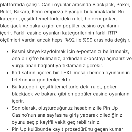
platformda çalışır. Canlı oyunlar arasında Blackjack, Poker,
Rulet, Bakara, Keno empieza Piyango bulunmaktadır. Bu
kategori, çeşitli temel türlerdeki rulet, holdem poker,
blackjack ve bakara gibi en popüler casino oyunlarını
içerir. Farklı casino oyunları kategorilerinin farklı RTP
ölçümleri vardır, ancak hepsi %92 ile %99 arasında değişir.
Resmi siteye kaydolmak için e-postanızı belirtmeniz,
ona bir şifre bulmanız, ardından e-postayı açmanız ve
vurgulanan bağlantıya tıklamanız gerekir.
Kod satırını içeren bir TEXT mesajı hemen oyuncunun
telefonuna gönderilecektir.
Bu kategori, çeşitli temel türlerdeki rulet, poker,
blackjack ve bakara gibi en popüler casino oyunlarını
içerir.
Son olarak, oluşturduğunuz hesabınız ile Pin Up
Casino’nun ana sayfasına giriş yaparak dilediğiniz
oyunu seçip keyifli vakit geçirebilirsiniz.
Pin Up kulübünde kayıt prosedürünü geçen kumar