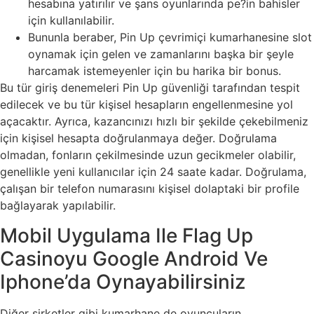
hesabına yatırılır ve şans oyunlarında pe?in bahisler
için kullanılabilir.
Bununla beraber, Pin Up çevrimiçi kumarhanesine slot
oynamak için gelen ve zamanlarını başka bir şeyle
harcamak istemeyenler için bu harika bir bonus.
Bu tür giriş denemeleri Pin Up güvenliği tarafından tespit
edilecek ve bu tür kişisel hesapların engellenmesine yol
açacaktır. Ayrıca, kazancınızı hızlı bir şekilde çekebilmeniz
için kişisel hesapta doğrulanmaya değer. Doğrulama
olmadan, fonların çekilmesinde uzun gecikmeler olabilir,
genellikle yeni kullanıcılar için 24 saate kadar. Doğrulama,
çalışan bir telefon numarasını kişisel dolaptaki bir profile
bağlayarak yapılabilir.
Mobil Uygulama Ile Flag Up
Casinoyu Google Android Ve
Iphone’da Oynayabilirsiniz
Diğer şirketler gibi kumarhane de oyuncuların