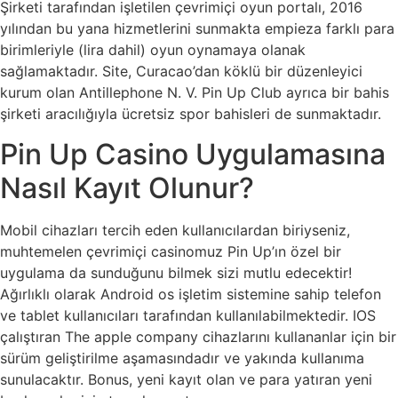
Şirketi tarafından işletilen çevrimiçi oyun portalı, 2016
yılından bu yana hizmetlerini sunmakta empieza farklı para
birimleriyle (lira dahil) oyun oynamaya olanak
sağlamaktadır. Site, Curacao’dan köklü bir düzenleyici
kurum olan Antillephone N. V. Pin Up Club ayrıca bir bahis
şirketi aracılığıyla ücretsiz spor bahisleri de sunmaktadır.
Pin Up Casino Uygulamasına
Nasıl Kayıt Olunur?
Mobil cihazları tercih eden kullanıcılardan biriyseniz,
muhtemelen çevrimiçi casinomuz Pin Up’ın özel bir
uygulama da sunduğunu bilmek sizi mutlu edecektir!
Ağırlıklı olarak Android os işletim sistemine sahip telefon
ve tablet kullanıcıları tarafından kullanılabilmektedir. IOS
çalıştıran The apple company cihazlarını kullananlar için bir
sürüm geliştirilme aşamasındadır ve yakında kullanıma
sunulacaktır. Bonus, yeni kayıt olan ve para yatıran yeni