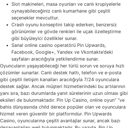
Slot makineleri, masa oyunları ve canlı krupiyelerle
oynayabileceğiniz canlı kumarhane gibi çeşitli
seçenekler mevcuttur.
Crash oyunu konseptini takip ederken, benzersiz
görünümler ve gövde renkleri ile uçak özelleştirme
gibi büyüleyici özellikler sunar.
Sanal online casino operatörü Pin Upwards,
Facebook, Google+, Yandex ve Vkontakte’deki
sayfaları aracılığıyla yetkilendirme sunar.
Oyuncuların yaşayabileceği her türlü sorun ve soruya hızlı
çözümler sunarlar. Canlı destek hattı, telefon ve e-posta
gibi çeşitli iletişim kanalları aracılığıyla 7/24 oyunculara
destek sağlar. Ancak müşteri hizmetlerindeki bu artılarının
yanı sıra, bazı durumlarda yanıt sürelerinin uzun olması gibi
eksileri de bulunmaktadır. Pin Up Casino, online oyun” “ve
bahis dünyasında child derece popüler olan ve oyunculara
hizmet veren güvenilir bir platformdur. Pin Upwards
Casino, oyuncularına çeşitli avantajlar sunar, ancak bazı
dezavantajları weil bulunmaktadır. Bu yazıda, Pin Up