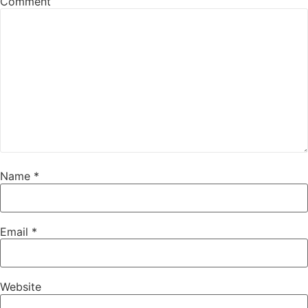
Comment
Name
*
Email
*
Website