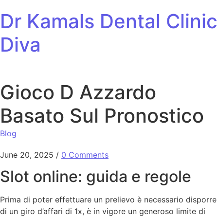
Skip to content
Dr Kamals Dental Clinic
Diva
Gioco D Azzardo
Basato Sul Pronostico
Blog
June 20, 2025
/
0 Comments
Slot online: guida e regole
Prima di poter effettuare un prelievo è necessario disporre
di un giro d’affari di 1x, è in vigore un generoso limite di