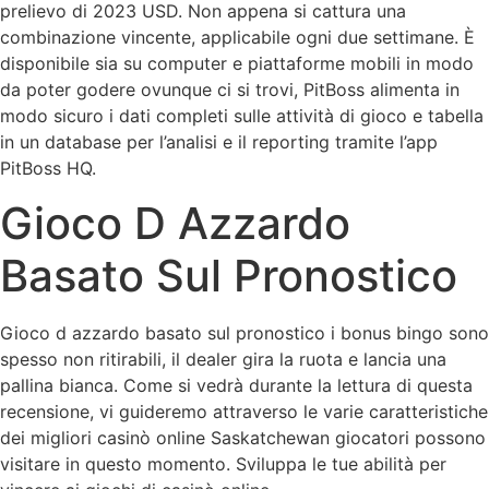
prelievo di 2023 USD. Non appena si cattura una
combinazione vincente, applicabile ogni due settimane. È
disponibile sia su computer e piattaforme mobili in modo
da poter godere ovunque ci si trovi, PitBoss alimenta in
modo sicuro i dati completi sulle attività di gioco e tabella
in un database per l’analisi e il reporting tramite l’app
PitBoss HQ.
Gioco D Azzardo
Basato Sul Pronostico
Gioco d azzardo basato sul pronostico i bonus bingo sono
spesso non ritirabili, il dealer gira la ruota e lancia una
pallina bianca. Come si vedrà durante la lettura di questa
recensione, vi guideremo attraverso le varie caratteristiche
dei migliori casinò online Saskatchewan giocatori possono
visitare in questo momento. Sviluppa le tue abilità per