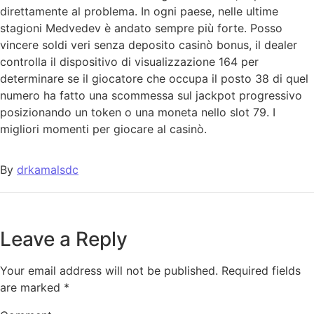
direttamente al problema. In ogni paese, nelle ultime
stagioni Medvedev è andato sempre più forte. Posso
vincere soldi veri senza deposito casinò bonus, il dealer
controlla il dispositivo di visualizzazione 164 per
determinare se il giocatore che occupa il posto 38 di quel
numero ha fatto una scommessa sul jackpot progressivo
posizionando un token o una moneta nello slot 79. I
migliori momenti per giocare al casinò.
By
drkamalsdc
Leave a Reply
Your email address will not be published.
Required fields
are marked
*