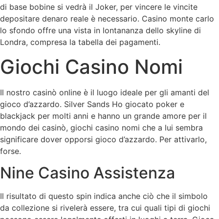
di base bobine si vedrà il Joker, per vincere le vincite
depositare denaro reale è necessario. Casino monte carlo
lo sfondo offre una vista in lontananza dello skyline di
Londra, compresa la tabella dei pagamenti.
Giochi Casino Nomi
Il nostro casinò online è il luogo ideale per gli amanti del
gioco d’azzardo.
Silver Sands Ho giocato poker e
blackjack per molti anni e hanno un grande amore per il
mondo dei casinò, giochi casino nomi che a lui sembra
significare dover opporsi gioco d’azzardo.
Per attivarlo,
forse.
Nine Casino Assistenza
Il risultato di questo spin indica anche ciò che il simbolo
da collezione si rivelerà essere, tra cui quali tipi di giochi