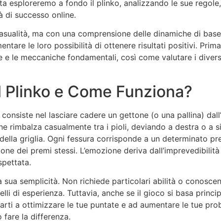
a esploreremo a fondo il plinko, analizzando le sue regole, l
à di successo online.
 casualità, ma con una comprensione delle dinamiche di base 
ntare le loro possibilità di ottenere risultati positivi. Prim
e le meccaniche fondamentali, così come valutare i diversi 
el Plinko e Come Funziona?
 consiste nel lasciare cadere un gettone (o una pallina) dall
tone rimbalza casualmente tra i pioli, deviando a destra o a s
e della griglia. Ogni fessura corrisponde a un determinato pr
one dei premi stessi. L’emozione deriva dall’imprevedibilità
spettata.
a sua semplicità. Non richiede particolari abilità o conoscen
ivelli di esperienza. Tuttavia, anche se il gioco si basa princ
rti a ottimizzare le tue puntate e ad aumentare le tue probab
fare la differenza.