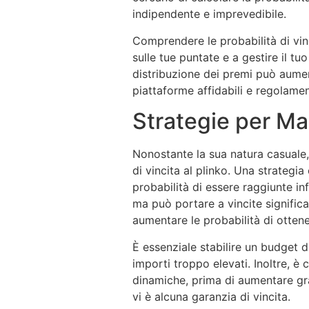
indipendente e imprevedibile.
Comprendere le probabilità di vinc
sulle tue puntate e a gestire il tu
distribuzione dei premi può aument
piattaforme affidabili e regolamen
Strategie per Mas
Nonostante la sua natura casuale, 
di vincita al plinko. Una strategi
probabilità di essere raggiunte i
ma può portare a vincite signific
aumentare le probabilità di otten
È essenziale stabilire un budget d
importi troppo elevati. Inoltre, è 
dinamiche, prima di aumentare gr
vi è alcuna garanzia di vincita.