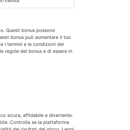
to Elevata
nko. Questi bonus possono
uesti bonus può aumentare il tuo
 i termini e le condizioni dei
le regole del bonus e di essere in
o sicura, affidabile e divertente.
bile. Controlla se la piattaforma
alità dei risultati del gioco. Leggi