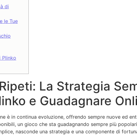
à di
e le Tue
schio
i Plinko
 Ripeti: La Strategia Se
linko e Guadagnare Onl
ine è in continua evoluzione, offrendo sempre nuove ed ent
sponibili, un gioco che sta guadagnando sempre più popolari
lice, nasconde una strategia e una componente di fortun