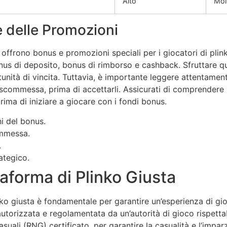
Alto
Mol
e delle Promozioni
 offrono bonus e promozioni speciali per i giocatori di pli
nus di deposito, bonus di rimborso e cashback. Sfruttare q
tunità di vincita. Tuttavia, è importante leggere attentamente
di scommessa, prima di accettarli. Assicurati di comprendere 
prima di iniziare a giocare con i fondi bonus.
ni del bonus.
ommessa.
.
ategico.
taforma di Plinko Giusta
nko giusta è fondamentale per garantire un’esperienza di gioc
autorizzata e regolamentata da un’autorità di gioco rispetta
suali (RNG) certificato, per garantire la casualità e l’imparzi