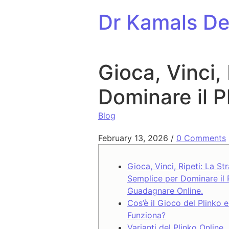
Skip to content
Dr Kamals Den
Gioca, Vinci,
Dominare il P
Blog
February 13, 2026
/
0 Comments
Gioca, Vinci, Ripeti: La St
Semplice per Dominare il 
Guadagnare Online.
Cos’è il Gioco del Plinko
Funziona?
Varianti del Plinko Online