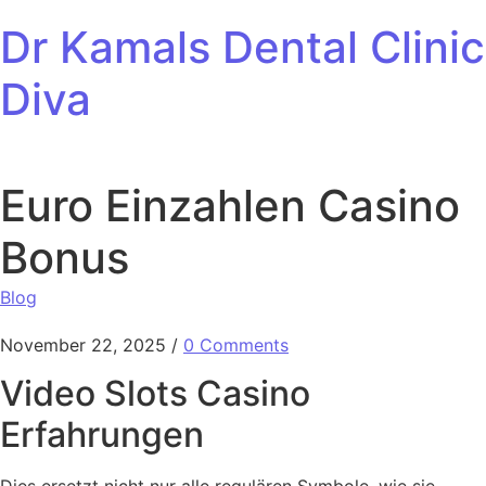
Skip to content
Dr Kamals Dental Clinic
Diva
Euro Einzahlen Casino
Bonus
Blog
November 22, 2025
/
0 Comments
Video Slots Casino
Erfahrungen