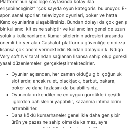
Platform’nun spicilège sayfasında kolaylıkla
erişebileceğiniz” “çok sayıda oyun kategorisi bulunuyor. E-
spor, sanal sporlar, televizyon oyunlari, poker ve hatta
Keno oyunlarina ulaşabilirsiniz. Bundan dolayı da çok geniş
bir kullanıcı kitlesine sahiptir ve kullanıcıları genel de uzun
soluklu kullananlardır. Kumar sitelerinin adresleri arasında
önemli bir yer alan Cashalot platformu güvenliğe empieza
lisansa çok önem vermektedir. Bundan dolayıdır ki Ndigo
Very soft NV tarafından sağlanan lisansa sahip olup gerekli
yasal düzenlemeleri gerçekleştirmektedirler.
Oyunlar açısından, her zaman olduğu gibi çoğunluk
slotlardır, ancak rulet, blackjack, barbut, bakara,
poker ve daha fazlasını da bulabilirsiniz.
Oyuncuların kendilerine en uygun gördükleri çeşitli
liglerden bahislerini yapabilir, kazanma ihtimallerini
artırabilirler.
Daha köklü kumarhaneler genellikle daha geniş bir
ürün yelpazesine sahip olmakla kalmaz, aynı