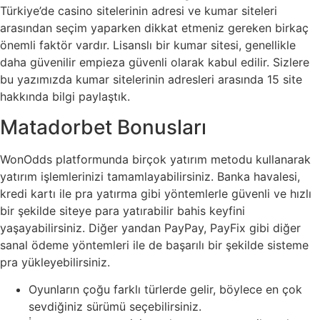
Türkiye’de casino sitelerinin adresi ve kumar siteleri
arasından seçim yaparken dikkat etmeniz gereken birkaç
önemli faktör vardır. Lisanslı bir kumar sitesi, genellikle
daha güvenilir empieza güvenli olarak kabul edilir. Sizlere
bu yazımızda kumar sitelerinin adresleri arasında 15 site
hakkında bilgi paylaştık.
Matadorbet Bonusları
WonOdds platformunda birçok yatırım metodu kullanarak
yatırım işlemlerinizi tamamlayabilirsiniz. Banka havalesi,
kredi kartı ile pra yatırma gibi yöntemlerle güvenli ve hızlı
bir şekilde siteye para yatırabilir bahis keyfini
yaşayabilirsiniz. Diğer yandan PayPay, PayFix gibi diğer
sanal ödeme yöntemleri ile de başarılı bir şekilde sisteme
pra yükleyebilirsiniz.
Oyunların çoğu farklı türlerde gelir, böylece en çok
sevdiğiniz sürümü seçebilirsiniz.