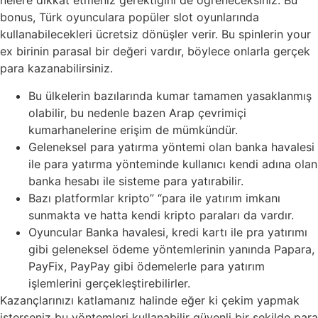
nelere dikkat etmeniz gerektiğini de öğreneceksiniz. Bu
bonus, Türk oyunculara popüler slot oyunlarında
kullanabilecekleri ücretsiz dönüşler verir. Bu spinlerin your
ex birinin parasal bir değeri vardır, böylece onlarla gerçek
para kazanabilirsiniz.
Bu ülkelerin bazılarında kumar tamamen yasaklanmış
olabilir, bu nedenle bazen Arap çevrimiçi
kumarhanelerine erişim de mümkündür.
Geleneksel para yatırma yöntemi olan banka havalesi
ile para yatırma yönteminde kullanıcı kendi adına olan
banka hesabı ile sisteme para yatırabilir.
Bazı platformlar kripto” “para ile yatırım imkanı
sunmakta ve hatta kendi kripto paraları da vardır.
Oyuncular Banka havalesi, kredi kartı ile pra yatırımı
gibi geleneksel ödeme yöntemlerinin yanında Papara,
PayFix, PayPay gibi ödemelerle para yatırım
işlemlerini gerçekleştirebilirler.
Kazançlarınızı katlamanız halinde eğer ki çekim yapmak
isterseniz bu yöntemleri kullanabilir güvenli bir şekilde para