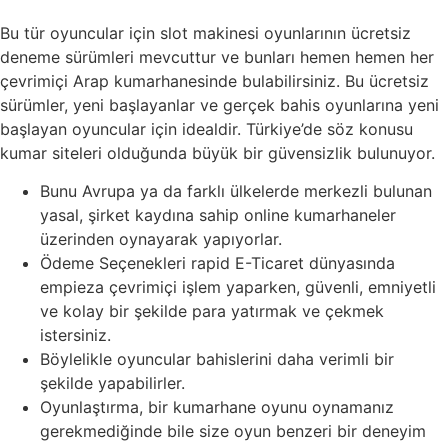
Bu tür oyuncular için slot makinesi oyunlarının ücretsiz
deneme sürümleri mevcuttur ve bunları hemen hemen her
çevrimiçi Arap kumarhanesinde bulabilirsiniz. Bu ücretsiz
sürümler, yeni başlayanlar ve gerçek bahis oyunlarına yeni
başlayan oyuncular için idealdir. Türkiye’de söz konusu
kumar siteleri olduğunda büyük bir güvensizlik bulunuyor.
Bunu Avrupa ya da farklı ülkelerde merkezli bulunan
yasal, şirket kaydına sahip online kumarhaneler
üzerinden oynayarak yapıyorlar.
Ödeme Seçenekleri rapid E-Ticaret dünyasında
empieza çevrimiçi işlem yaparken, güvenli, emniyetli
ve kolay bir şekilde para yatırmak ve çekmek
istersiniz.
Böylelikle oyuncular bahislerini daha verimli bir
şekilde yapabilirler.
Oyunlaştırma, bir kumarhane oyunu oynamanız
gerekmediğinde bile size oyun benzeri bir deneyim