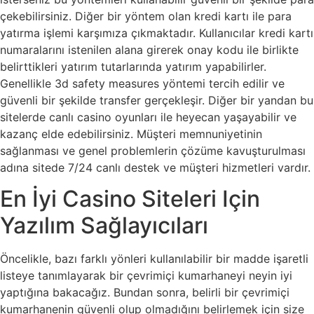
çekebilirsiniz. Diğer bir yöntem olan kredi kartı ile para
yatırma işlemi karşımıza çıkmaktadır. Kullanıcılar kredi kartı
numaralarını istenilen alana girerek onay kodu ile birlikte
belirttikleri yatırım tutarlarında yatırım yapabilirler.
Genellikle 3d safety measures yöntemi tercih edilir ve
güvenli bir şekilde transfer gerçekleşir. Diğer bir yandan bu
sitelerde canlı casino oyunları ile heyecan yaşayabilir ve
kazanç elde edebilirsiniz. Müşteri memnuniyetinin
sağlanması ve genel problemlerin çözüme kavuşturulması
adına sitede 7/24 canlı destek ve müşteri hizmetleri vardır.
En İyi Casino Siteleri Için
Yazılım Sağlayıcıları
Öncelikle, bazı farklı yönleri kullanılabilir bir madde işaretli
listeye tanımlayarak bir çevrimiçi kumarhaneyi neyin iyi
yaptığına bakacağız. Bundan sonra, belirli bir çevrimiçi
kumarhanenin güvenli olup olmadığını belirlemek için size