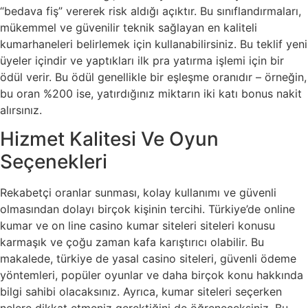
“bedava fiş” vererek risk aldığı açıktır. Bu sınıflandırmaları,
mükemmel ve güvenilir teknik sağlayan en kaliteli
kumarhaneleri belirlemek için kullanabilirsiniz. Bu teklif yeni
üyeler içindir ve yaptıkları ilk pra yatırma işlemi için bir
ödül verir. Bu ödül genellikle bir eşleşme oranıdır – örneğin,
bu oran %200 ise, yatırdığınız miktarın iki katı bonus nakit
alırsınız.
Hizmet Kalitesi Ve Oyun
Seçenekleri
Rekabetçi oranlar sunması, kolay kullanımı ve güvenli
olmasından dolayı birçok kişinin tercihi. Türkiye’de online
kumar ve on line casino kumar siteleri siteleri konusu
karmaşık ve çoğu zaman kafa karıştırıcı olabilir. Bu
makalede, türkiye de yasal casino siteleri, güvenli ödeme
yöntemleri, popüler oyunlar ve daha birçok konu hakkında
bilgi sahibi olacaksınız. Ayrıca, kumar siteleri seçerken