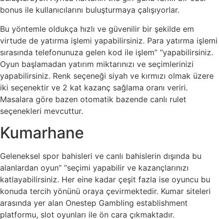
bonus ile kullanıcılarını buluşturmaya çalışıyorlar.
Bu yöntemle oldukça hızlı ve güvenilir bir şekilde em
virtude de yatırma işlemi yapabilirsiniz. Para yatırma işlemi
sırasında telefonunuza gelen kod ile işlem” “yapabilirsiniz.
Oyun başlamadan yatırım miktarınızı ve seçimlerinizi
yapabilirsiniz. Renk seçeneği siyah ve kırmızı olmak üzere
iki seçenektir ve 2 kat kazanç sağlama oranı veriri.
Masalara göre bazen otomatik bazende canlı rulet
seçenekleri mevcuttur.
Kumarhane
Geleneksel spor bahisleri ve canlı bahislerin dışında bu
alanlardan oyun” “seçimi yapabilir ve kazançlarınızı
katlayabilirsiniz. Her eine kadar çeşit fazla ise oyuncu bu
konuda tercih yönünü oraya çevirmektedir. Kumar siteleri
arasında yer alan Onestep Gambling establishment
platformu, slot oyunları ile ön cara çıkmaktadır.