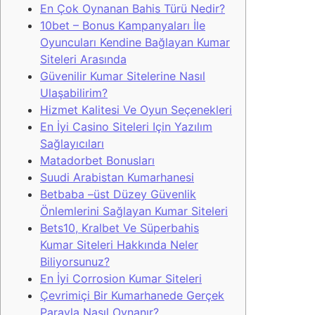
En Çok Oynanan Bahis Türü Nedir?
10bet – Bonus Kampanyaları İle
Oyuncuları Kendine Bağlayan Kumar
Siteleri Arasında
Güvenilir Kumar Sitelerine Nasıl
Ulaşabilirim?
Hizmet Kalitesi Ve Oyun Seçenekleri
En İyi Casino Siteleri Için Yazılım
Sağlayıcıları
Matadorbet Bonusları
Suudi Arabistan Kumarhanesi
Betbaba –üst Düzey Güvenlik
Önlemlerini Sağlayan Kumar Siteleri
Bets10, Kralbet Ve Süperbahis
Kumar Siteleri Hakkında Neler
Biliyorsunuz?
En İyi Corrosion Kumar Siteleri
Çevrimiçi Bir Kumarhanede Gerçek
Parayla Nasıl Oynanır?