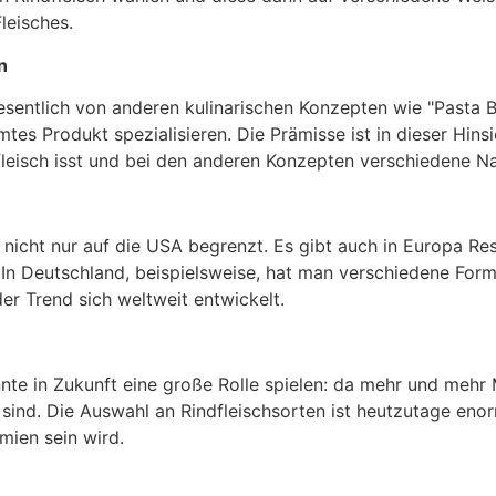
Fleisches.
n
sentlich von anderen kulinarischen Konzepten wie "Pasta Bi
mtes Produkt spezialisieren. Die Prämisse ist in dieser Hins
leisch isst und bei den anderen Konzepten verschiedene Na
 nicht nur auf die USA begrenzt. Es gibt auch in Europa Re
In Deutschland, beispielsweise, hat man verschiedene Form
der Trend sich weltweit entwickelt.
te in Zukunft eine große Rolle spielen: da mehr und mehr
 sind. Die Auswahl an Rindfleischsorten ist heutzutage eno
mien sein wird.