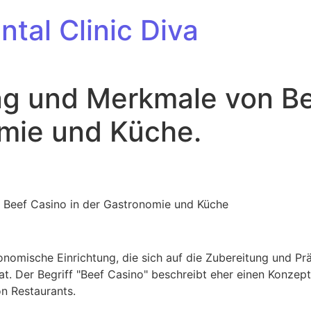
tal Clinic Diva
g und Merkmale von Be
mie und Küche.
Beef Casino in der Gastronomie und Küche
ronomische Einrichtung, die sich auf die Zubereitung und P
 hat. Der Begriff "Beef Casino" beschreibt eher einen Konzep
n Restaurants.