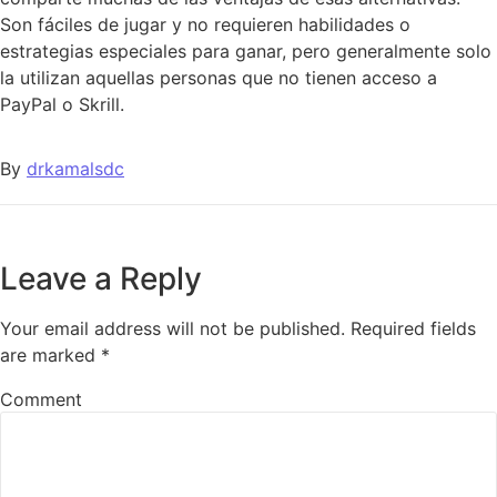
Son fáciles de jugar y no requieren habilidades o
estrategias especiales para ganar, pero generalmente solo
la utilizan aquellas personas que no tienen acceso a
PayPal o Skrill.
By
drkamalsdc
Leave a Reply
Your email address will not be published.
Required fields
are marked
*
Comment